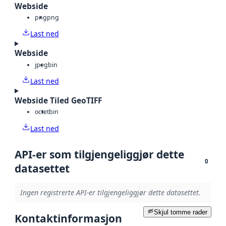
Webside
png
png
Last ned
Webside
jpeg
bin
Last ned
Webside Tiled GeoTIFF
octet
bin
Last ned
API-er som tilgjengeliggjør dette
0
datasettet
Ingen registrerte API-er tilgjengeliggjør dette datasettet.
Skjul tomme rader
Kontaktinformasjon