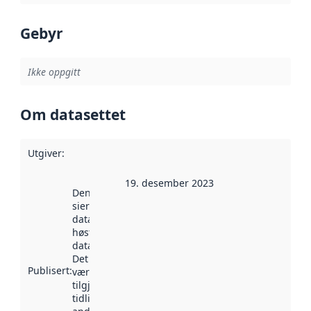
Gebyr
Ikke oppgitt
Om datasettet
Utgiver
:
19. desember 2023
Denne datoen
sier når
datasettet ble
høstet av
data.norge.no.
Det kan ha
Publisert
:
vært
tilgjengelig
tidligere