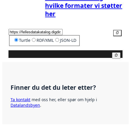
hvilke formater vi støtter
her
Kopier
Turtle
RDF/XML
JSON-LD
Kopier
Finner du det du leter etter?
Ta kontakt
med oss her, eller spør om hjelp i
Datalandsbyen
.