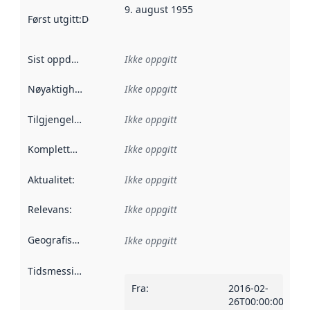
9. august 1955
Først utgitt
:
Denne datoen sier når dataene i dette datasettet 
Sist oppdatert
:
Ikke oppgitt
Nøyaktighet
:
Ikke oppgitt
Tilgjengelighet
:
Ikke oppgitt
Kompletthet
:
Ikke oppgitt
Aktualitet
:
Ikke oppgitt
Relevans
:
Ikke oppgitt
Geografisk avgrensning
:
Ikke oppgitt
Tidsmessig avgrensning
:
Fra
:
2016-02-
26T00:00:00Z