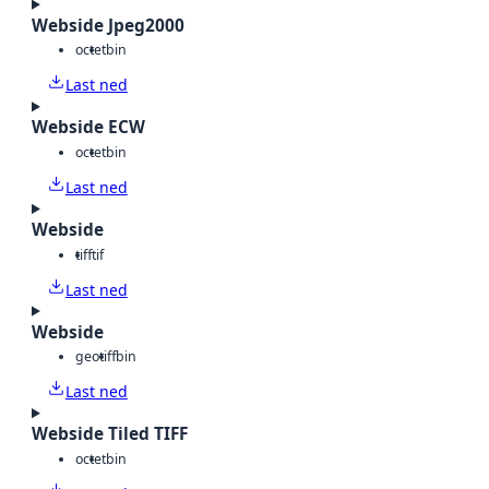
Webside Jpeg2000
octet
bin
Last ned
Webside ECW
octet
bin
Last ned
Webside
tiff
tif
Last ned
Webside
geotiff
bin
Last ned
Webside Tiled TIFF
octet
bin