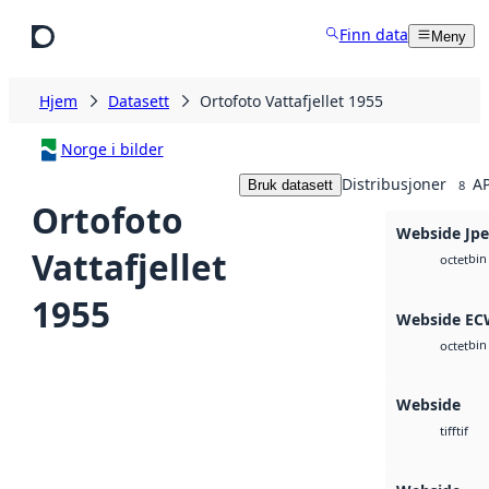
Hopp til hovedinnhold
Finn data
Meny
Hjem
Datasett
Ortofoto Vattafjellet 1955
Norge i bilder
Distribusjoner
AP
Bruk datasett
8
Ortofoto
Webside Jp
Vattafjellet
bin
octet
1955
Webside E
bin
octet
Webside
tif
tiff