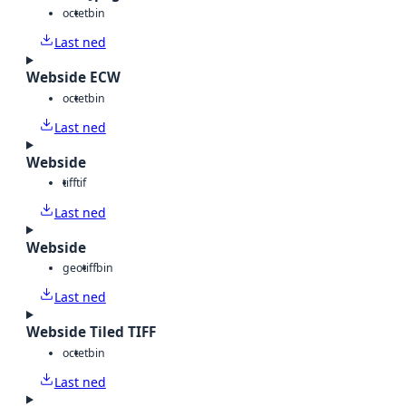
octet
bin
Last ned
Webside ECW
octet
bin
Last ned
Webside
tiff
tif
Last ned
Webside
geotiff
bin
Last ned
Webside Tiled TIFF
octet
bin
Last ned