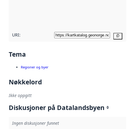
Les mer om
metadatakvalitet
her
URI:
Kopier
Tema
Regioner og byer
Nøkkelord
Ikke oppgitt
Diskusjoner på Datalandsbyen
0
Ingen diskusjoner funnet