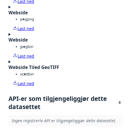
Last ned
Webside
png
png
Last ned
Webside
jpeg
bin
Last ned
Webside Tiled GeoTIFF
octet
bin
Last ned
API-er som tilgjengeliggjør dette
0
datasettet
Ingen registrerte API-er tilgjengeliggjør dette datasettet.