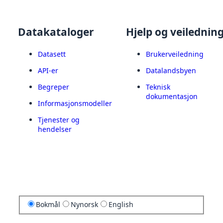
Datakataloger
Hjelp og veilednin
Datasett
Brukerveiledning
API-er
Datalandsbyen
Begreper
Teknisk
dokumentasjon
Informasjonsmodeller
Tjenester og
hendelser
Bokmål
Nynorsk
English