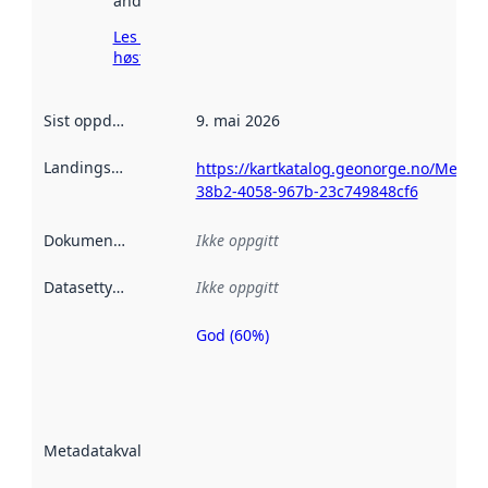
andre steder.
Les mer om
høsting her
Sist oppdatert
:
9. mai 2026
Landingsside
:
https://kartkatalog.geonorge.no/Metad
38b2-4058-967b-23c749848cf6
Dokumentasjon
:
Ikke oppgitt
Datasettype
:
Ikke oppgitt
God (60%)
Metadatakvalitet
er en indikator
på hvor godt
datasettene er
beskrevet ved
Metadatakvalitet
:
hjelp
avmetadata.