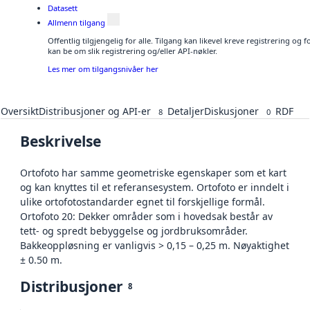
Datasett
Allmenn tilgang
Offentlig tilgjengelig for alle. Tilgang kan likevel kreve registrering o
kan be om slik registrering og/eller API-nøkler.
Les mer om tilgangsnivåer her
Oversikt
Distribusjoner og API-er
Detaljer
Diskusjoner
RDF
8
0
Beskrivelse
Ortofoto har samme geometriske egenskaper som et kart
og kan knyttes til et referansesystem. Ortofoto er inndelt i
ulike ortofotostandarder egnet til forskjellige formål.
Ortofoto 20: Dekker områder som i hovedsak består av
tett- og spredt bebyggelse og jordbruksområder.
Bakkeoppløsning er vanligvis > 0,15 – 0,25 m. Nøyaktighet
± 0.50 m.
Distribusjoner
8