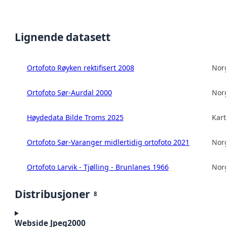
Lignende datasett
Ortofoto Røyken rektifisert 2008
Norg
Ortofoto Sør-Aurdal 2000
Norg
Høydedata Bilde Troms 2025
Kart
Ortofoto Sør-Varanger midlertidig ortofoto 2021
Norg
Ortofoto Larvik - Tjølling - Brunlanes 1966
Norg
Distribusjoner
8
Webside Jpeg2000