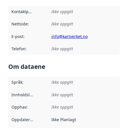
Kontaktpunkt
:
Ikke oppgitt
Nettside
:
Ikke oppgitt
E-post
:
info@kartverket.no
Telefon
:
Ikke oppgitt
Om dataene
Språk
:
Ikke oppgitt
Innholdsleverandører
Ikke oppgitt
:
Opphav
:
Ikke oppgitt
Oppdateringsfrekvens
Ikke Planlagt
: