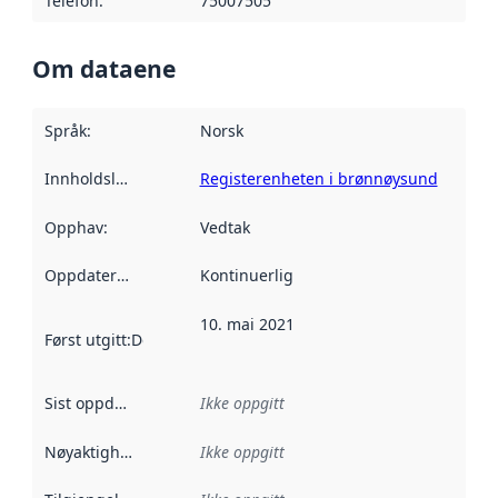
Telefon
:
75007505
Om dataene
Språk
:
Norsk
Innholdsleverandører
Registerenheten i brønnøysund
:
Opphav
:
Vedtak
Oppdateringsfrekvens
Kontinuerlig
:
10. mai 2021
Først utgitt
:
Denne datoen sier når dataene i dette datasettet 
Sist oppdatert
:
Ikke oppgitt
Nøyaktighet
:
Ikke oppgitt