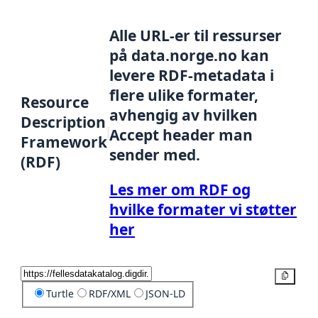
Alle URL-er til ressurser
på data.norge.no kan
levere RDF-metadata i
flere ulike formater,
Resource
avhengig av hvilken
Description
Accept header man
Framework
sender med.
(RDF)
Les mer om RDF og
hvilke formater vi støtter
her
Kopier
Turtle
RDF/XML
JSON-LD