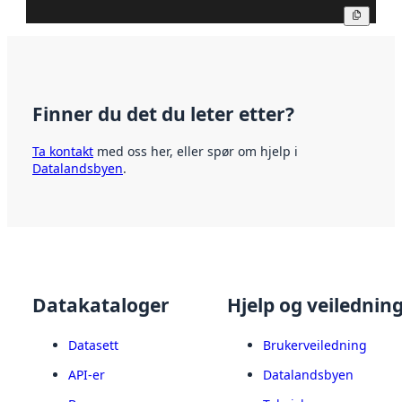
Kopier
Finner du det du leter etter?
Ta kontakt
med oss her, eller spør om hjelp i
Datalandsbyen
.
Datakataloger
Hjelp og veilednin
Datasett
Brukerveiledning
API-er
Datalandsbyen