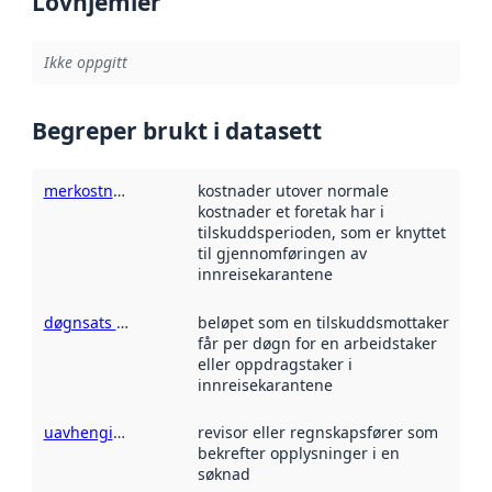
Lovhjemler
Ikke oppgitt
Begreper brukt i datasett
merkostnad for innreisekarantene
kostnader utover normale
kostnader et foretak har i
tilskuddsperioden, som er knyttet
til gjennomføringen av
innreisekarantene
døgnsats KFI
beløpet som en tilskuddsmottaker
får per døgn for en arbeidstaker
eller oppdragstaker i
innreisekarantene
uavhengig medsignerer
revisor eller regnskapsfører som
bekrefter opplysninger i en
søknad