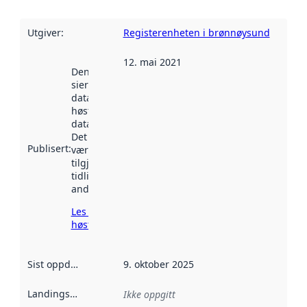
Utgiver
:
Registerenheten i brønnøysund
12. mai 2021
Denne datoen
sier når
datasettet ble
høstet av
data.norge.no.
Det kan ha
Publisert
:
vært
tilgjengelig
tidligere
andre steder.
Les mer om
høsting her
Sist oppdatert
:
9. oktober 2025
Landingsside
:
Ikke oppgitt