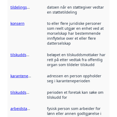
tildelingsdato
datoen når en støttegiver vedtar
en støttetildeling
konsern
to eller flere juridiske personer
som reelt utgjør en enhet ved at
morselskap har bestemmende
innflytelse over et eller flere
datterselskap
tilskuddsbeløp
beløpet en tilskuddsmottaker har
rett på etter vedtak fra offentlig
organ som tildeler tilskudd
karantenested
adressen en person oppholder
seg i karanteneperioden
tilskuddsperiode
perioden et foretak kan søke om
tilskudd for
arbeidstaker
fysisk person som arbeider for
lønn eller annen godtgjørelse i