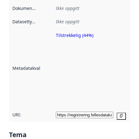
Dokumentasjon
:
Ikke oppgitt
Datasettype
:
Ikke oppgitt
Tilstrekkelig (44%)
Metadatakvalitet
er en indikator
på hvor godt
datasettene er
beskrevet ved
Metadatakvalitet
:
hjelp
avmetadata.
Les mer om
metadatakvalitet
her
URI:
Kopier
Tema