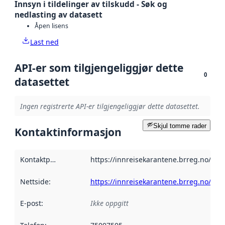
Innsyn i tildelinger av tilskudd - Søk og
nedlasting av datasett
Åpen lisens
Last ned
API-er som tilgjengeliggjør dette
0
datasettet
Ingen registrerte API-er tilgjengeliggjør dette datasettet.
Skjul tomme rader
Kontaktinformasjon
Kontaktpunkt
:
https://innreisekarantene.brreg.no/kont
Nettside
:
https://innreisekarantene.brreg.no/kont
E-post
:
Ikke oppgitt