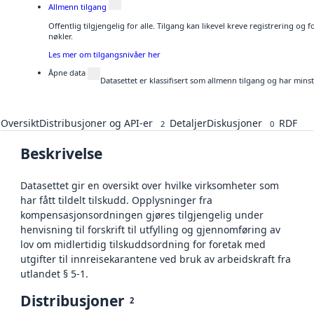
Allmenn tilgang
Offentlig tilgjengelig for alle. Tilgang kan likevel kreve registrering og
nøkler.
Les mer om tilgangsnivåer her
Åpne data
Datasettet er klassifisert som allmenn tilgang og har mins
Oversikt
Distribusjoner og API-er
Detaljer
Diskusjoner
RDF
2
0
Beskrivelse
Datasettet gir en oversikt over hvilke virksomheter som
har fått tildelt tilskudd. Opplysninger fra
kompensasjonsordningen gjøres tilgjengelig under
henvisning til forskrift til utfylling og gjennomføring av
lov om midlertidig tilskuddsordning for foretak med
utgifter til innreisekarantene ved bruk av arbeidskraft fra
utlandet § 5-1.
Distribusjoner
2