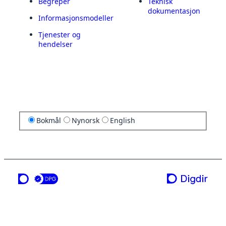
Begreper
Teknisk
dokumentasjon
Informasjonsmodeller
Tjenester og
hendelser
Bokmål
Nynorsk
English
en tjeneste fra