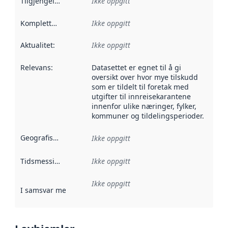
Tilgjengelighet
:
Ikke oppgitt
Kompletthet
:
Ikke oppgitt
Aktualitet
:
Ikke oppgitt
Relevans
:
Datasettet er egnet til å gi
oversikt over hvor mye tilskudd
som er tildelt til foretak med
utgifter til innreisekarantene
innenfor ulike næringer, fylker,
kommuner og tildelingsperioder.
Geografisk avgrensning
:
Ikke oppgitt
Tidsmessig avgrensning
Ikke oppgitt
:
Ikke oppgitt
I samsvar med
:
Referanse til en implementasjonsregel eller a