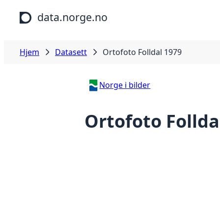
Hopp til hovedinnhold
data.norge.no
Hjem
Datasett
Ortofoto Folldal 1979
Norge i bilder
Ortofoto Follda