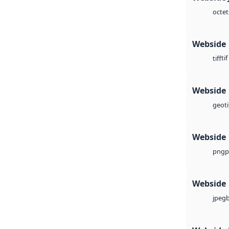
octet
Webside
tif
tiff
Webside
geoti
Webside
p
png
Webside
jpeg