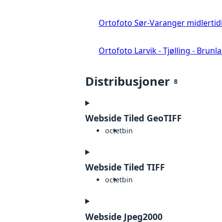
Ortofoto Sør-Varanger midlertid
Ortofoto Larvik - Tjølling - Brunl
Distribusjoner
8
Webside Tiled GeoTIFF
octet
bin
Webside Tiled TIFF
octet
bin
Webside Jpeg2000