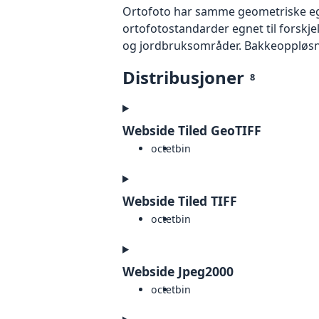
Ortofoto har samme geometriske egen
ortofotostandarder egnet til forskj
og jordbruksområder. Bakkeoppløsnin
Distribusjoner
8
Webside Tiled GeoTIFF
octet
bin
Webside Tiled TIFF
octet
bin
Webside Jpeg2000
octet
bin