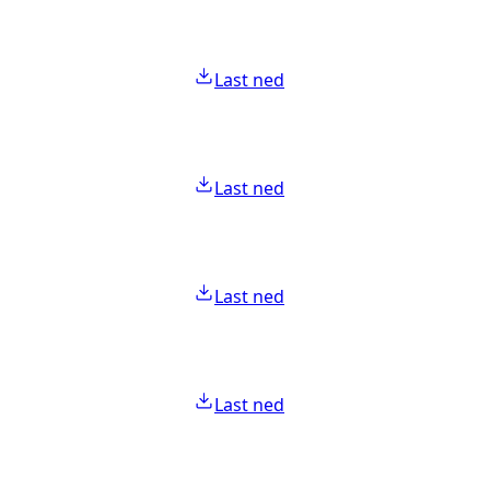
Last ned
Last ned
Last ned
Last ned