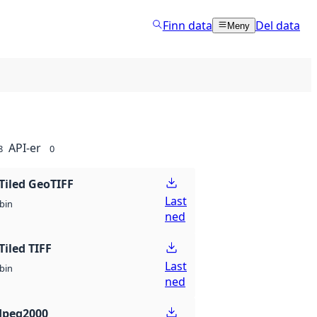
Finn data
Del data
Meny
API-er
8
0
Tiled GeoTIFF
Last
bin
ned
Tiled TIFF
Last
bin
ned
Jpeg2000