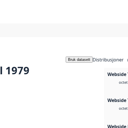
Distribusjoner
Bruk datasett
l 1979
Webside 
octet
Webside 
octet
Webside 