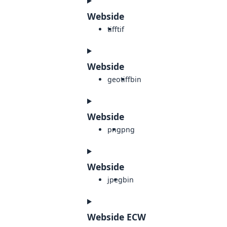
Webside
tiff
tif
Webside
geotiff
bin
Webside
png
png
Webside
jpeg
bin
Webside ECW