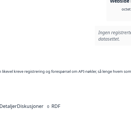
Webside
octet
Ingen registrert
datasettet.
kan likevel kreve registrering og forespørsel om API-nøkler, så lenge hvem som
Detaljer
Diskusjoner
RDF
0