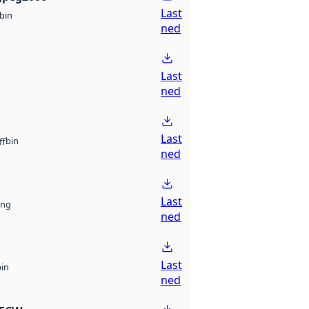
Last
bin
ned
Last
ned
Last
bin
ff
ned
Last
ng
ned
Last
bin
ned