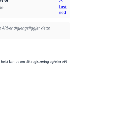
 ECW
Last
bin
ned
e API-er tilgjengeliggjør dette
 helst kan be om slik registrering og/eller API-