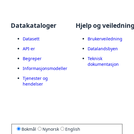
Datakataloger
Hjelp og veilednin
Datasett
Brukerveiledning
API-er
Datalandsbyen
Begreper
Teknisk
dokumentasjon
Informasjonsmodeller
Tjenester og
hendelser
Bokmål
Nynorsk
English