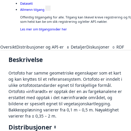
Datasett
Allmenn tilgang
Offentlig tilgjengelig for alle. Tilgang kan likevel kreve registrering og
som helst kan be om slik registrering og/eller API-nøkler.
Les mer om tilgangsnivåer her
Oversikt
Distribusjoner og API-er
Detaljer
Diskusjoner
RDF
8
0
Beskrivelse
Ortofoto har samme geometriske egenskaper som et kart
og kan knyttes til et referansesystem. Ortofoto er inndelt i
ulike ortofotostandarder egnet til forskjellige formål.
Ortofoto «infrarødt» er opptak der en av fargekanalene er
erstattet med opptak i det nærinfrarøde området, og
bildene er spesielt egnet til vegetasjonskartlegging.
Bakkeoppløsning varierer fra 0,1 m – 0,5 m. Nøyaktighet
varierer fra ± 0,35 – 2 m.
Distribusjoner
8