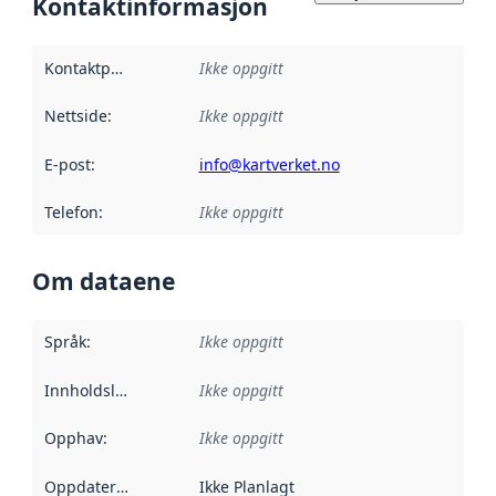
Kontaktinformasjon
Kontaktpunkt
:
Ikke oppgitt
Nettside
:
Ikke oppgitt
E-post
:
info@kartverket.no
Telefon
:
Ikke oppgitt
Om dataene
Språk
:
Ikke oppgitt
Innholdsleverandører
Ikke oppgitt
:
Opphav
:
Ikke oppgitt
Oppdateringsfrekvens
Ikke Planlagt
: