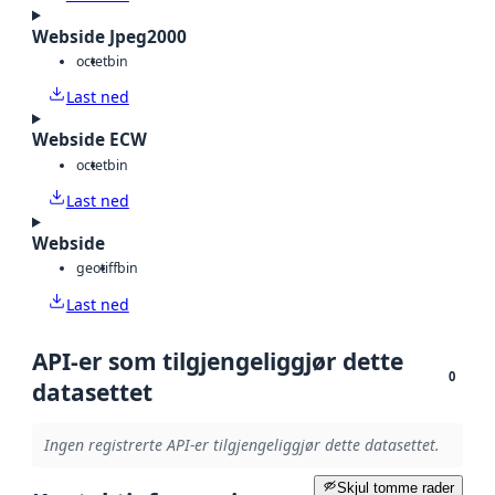
Webside Jpeg2000
octet
bin
Last ned
Webside ECW
octet
bin
Last ned
Webside
geotiff
bin
Last ned
API-er som tilgjengeliggjør dette
0
datasettet
Ingen registrerte API-er tilgjengeliggjør dette datasettet.
Skjul tomme rader