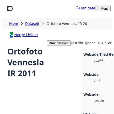
Hopp til hovedinnhold
Finn data
Meny
Hjem
Datasett
Ortofoto Vennesla IR 2011
Norge i bilder
Distribusjoner
API-er
Bruk datasett
8
Ortofoto
Webside Tiled Ge
Vennesla
bin
octet
IR 2011
Webside
tif
tiff
Webside
bin
jpeg