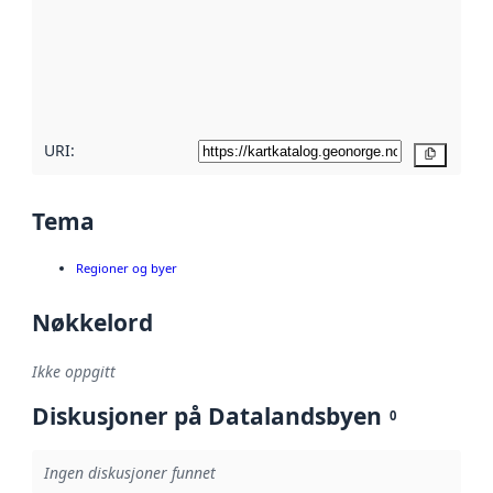
avmetadata.
Les mer om
metadatakvalitet
her
URI:
Kopier
Tema
Regioner og byer
Nøkkelord
Ikke oppgitt
Diskusjoner på Datalandsbyen
0
Ingen diskusjoner funnet