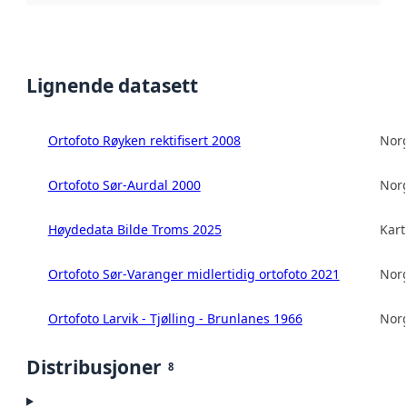
Lignende datasett
Ortofoto Røyken rektifisert 2008
Norg
Ortofoto Sør-Aurdal 2000
Norg
Høydedata Bilde Troms 2025
Kart
Ortofoto Sør-Varanger midlertidig ortofoto 2021
Norg
Ortofoto Larvik - Tjølling - Brunlanes 1966
Norg
Distribusjoner
8