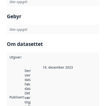
Ikke oppgitt
Gebyr
Ikke oppgitt
Om datasettet
Utgiver
:
19. desember 2023
Denne datoen
sier når
datasettet ble
høstet av
data.norge.no.
Det kan ha
Publisert
:
vært
tilgjengelig