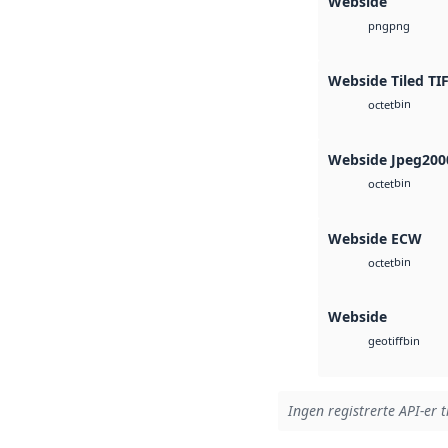
Webside
png
png
Webside Tiled TI
bin
octet
Webside Jpeg200
bin
octet
Webside ECW
bin
octet
Webside
bin
geotiff
Ingen registrerte API-er t