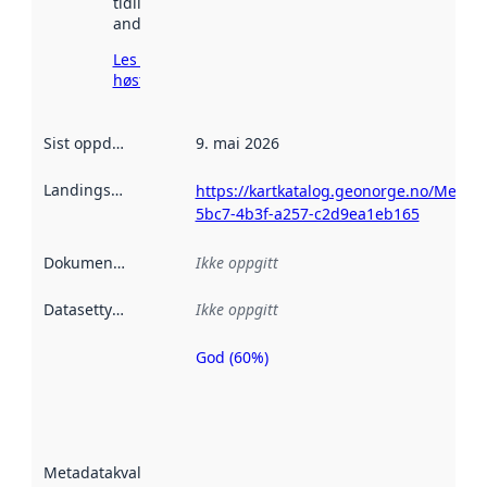
tidligere
andre steder.
Les mer om
høsting her
Sist oppdatert
:
9. mai 2026
Landingsside
:
https://kartkatalog.geonorge.no/Metad
5bc7-4b3f-a257-c2d9ea1eb165
Dokumentasjon
:
Ikke oppgitt
Datasettype
:
Ikke oppgitt
God (60%)
Metadatakvalitet
er en indikator
på hvor godt
datasettene er
beskrevet ved
Metadatakvalitet
:
hjelp