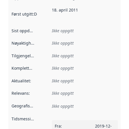
18. april 2011
Først utgitt
:
Denne datoen sier når dataene i dette datasettet 
Sist oppdatert
:
Ikke oppgitt
Nøyaktighet
:
Ikke oppgitt
Tilgjengelighet
:
Ikke oppgitt
Kompletthet
:
Ikke oppgitt
Aktualitet
:
Ikke oppgitt
Relevans
:
Ikke oppgitt
Geografisk avgrensning
:
Ikke oppgitt
Tidsmessig avgrensning
:
Fra
:
2019-12-