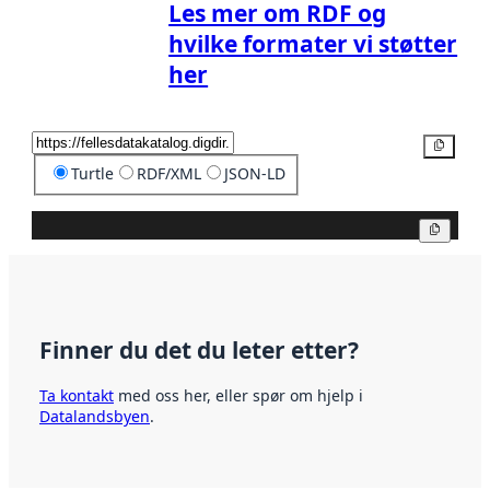
Les mer om RDF og
hvilke formater vi støtter
her
Kopier
Turtle
RDF/XML
JSON-LD
Kopier
Finner du det du leter etter?
Ta kontakt
med oss her, eller spør om hjelp i
Datalandsbyen
.