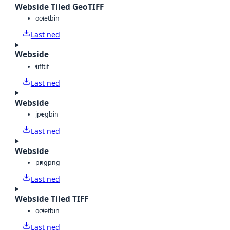
Webside Tiled GeoTIFF
octet
bin
Last ned
Webside
tiff
tif
Last ned
Webside
jpeg
bin
Last ned
Webside
png
png
Last ned
Webside Tiled TIFF
octet
bin
Last ned