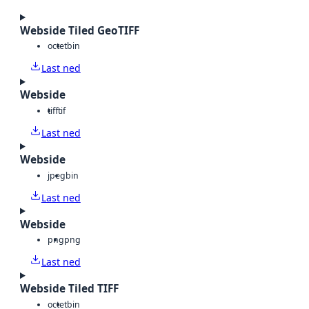
Webside Tiled GeoTIFF
octet
bin
Last ned
Webside
tiff
tif
Last ned
Webside
jpeg
bin
Last ned
Webside
png
png
Last ned
Webside Tiled TIFF
octet
bin