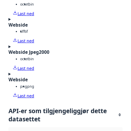
octet
bin
Last ned
Webside
tiff
tif
Last ned
Webside Jpeg2000
octet
bin
Last ned
Webside
png
png
Last ned
API-er som tilgjengeliggjør dette
0
datasettet