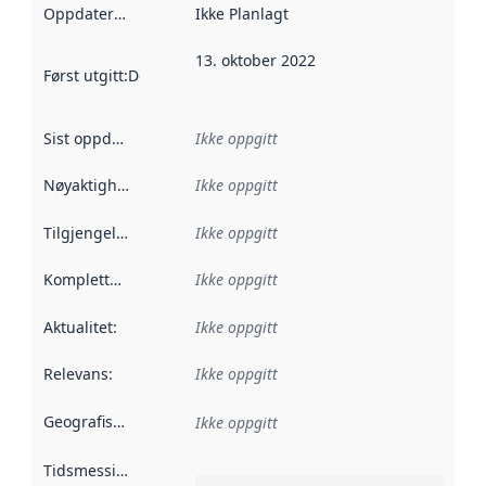
Oppdateringsfrekvens
Ikke Planlagt
:
13. oktober 2022
Først utgitt
:
Denne datoen sier når dataene i dette datasettet 
Sist oppdatert
:
Ikke oppgitt
Nøyaktighet
:
Ikke oppgitt
Tilgjengelighet
:
Ikke oppgitt
Kompletthet
:
Ikke oppgitt
Aktualitet
:
Ikke oppgitt
Relevans
:
Ikke oppgitt
Geografisk avgrensning
:
Ikke oppgitt
Tidsmessig avgrensning
: