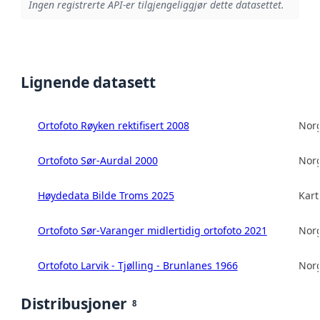
Ingen registrerte API-er tilgjengeliggjør dette datasettet.
Lignende datasett
Ortofoto Røyken rektifisert 2008
Norg
Ortofoto Sør-Aurdal 2000
Norg
Høydedata Bilde Troms 2025
Kart
Ortofoto Sør-Varanger midlertidig ortofoto 2021
Norg
Ortofoto Larvik - Tjølling - Brunlanes 1966
Norg
Distribusjoner
8