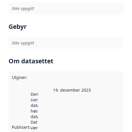
Ikke oppgitt
Gebyr
Ikke oppgitt
Om datasettet
Utgiver
:
19. desember 2023
Denne datoen
sier når
datasettet ble
høstet av
data.norge.no.
Det kan ha
Publisert
:
vært