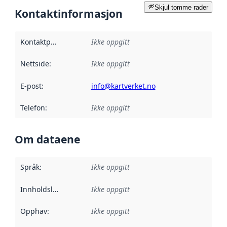
Skjul tomme rader
Kontaktinformasjon
Kontaktpunkt
:
Ikke oppgitt
Nettside
:
Ikke oppgitt
E-post
:
info@kartverket.no
Telefon
:
Ikke oppgitt
Om dataene
Språk
:
Ikke oppgitt
Innholdsleverandører
Ikke oppgitt
:
Opphav
:
Ikke oppgitt