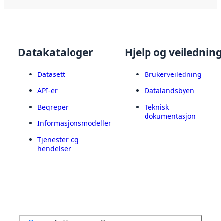
Datakataloger
Hjelp og veilednin
Datasett
Brukerveiledning
API-er
Datalandsbyen
Begreper
Teknisk
dokumentasjon
Informasjonsmodeller
Tjenester og
hendelser