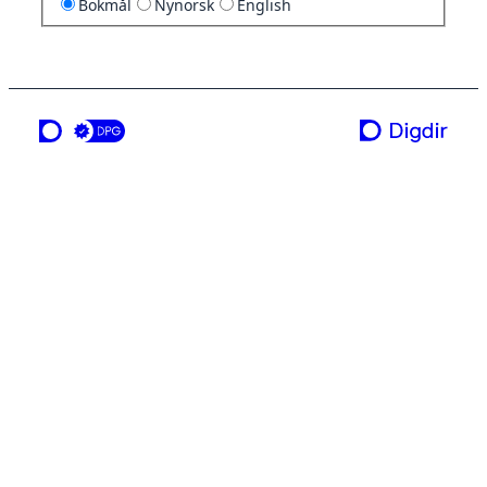
Bokmål
Nynorsk
English
en tjeneste fra