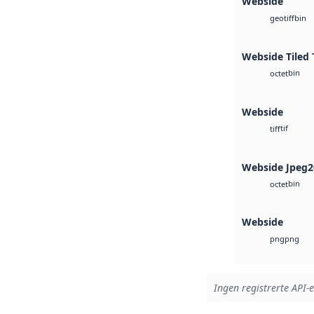
Webside
bin
geotiff
Webside Tiled 
bin
octet
Webside
tif
tiff
Webside Jpeg2
bin
octet
Webside
png
png
Ingen registrerte API-e