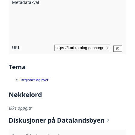
Metadatakvalitet
:
hjelp
avmetadata.
Les mer om
metadatakvalitet
her
URI:
Kopier
Tema
Regioner og byer
Nøkkelord
Ikke oppgitt
Diskusjoner på Datalandsbyen
0