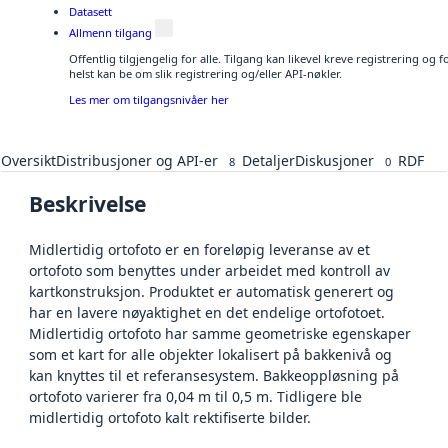
Datasett
Allmenn tilgang
Offentlig tilgjengelig for alle. Tilgang kan likevel kreve registrering o
helst kan be om slik registrering og/eller API-nøkler.
Les mer om tilgangsnivåer her
Oversikt
Distribusjoner og API-er
Detaljer
Diskusjoner
RDF
8
0
Beskrivelse
Midlertidig ortofoto er en foreløpig leveranse av et
ortofoto som benyttes under arbeidet med kontroll av
kartkonstruksjon. Produktet er automatisk generert og
har en lavere nøyaktighet en det endelige ortofotoet.
Midlertidig ortofoto har samme geometriske egenskaper
som et kart for alle objekter lokalisert på bakkenivå og
kan knyttes til et referansesystem. Bakkeoppløsning på
ortofoto varierer fra 0,04 m til 0,5 m. Tidligere ble
midlertidig ortofoto kalt rektifiserte bilder.