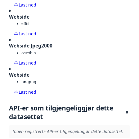
Last ned
Webside
tiff
tif
Last ned
Webside Jpeg2000
octet
bin
Last ned
Webside
png
png
Last ned
API-er som tilgjengeliggjør dette
0
datasettet
Ingen registrerte API-er tilgjengeliggjør dette datasettet.