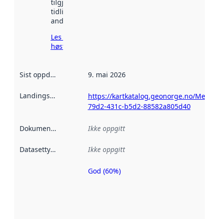
tilgjengelig
tidligere
andre steder.
Les mer om
høsting her
Sist oppdatert
:
9. mai 2026
Landingsside
:
https://kartkatalog.geonorge.no/Metad
79d2-431c-b5d2-88582a805d40
Dokumentasjon
:
Ikke oppgitt
Datasettype
:
Ikke oppgitt
God (60%)
Metadatakvalitet
er en indikator
på hvor godt
datasettene er
beskrevet ved