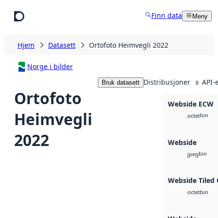
Hopp til hovedinnhold
Finn data
Meny
Hjem
Datasett
Ortofoto Heimvegli 2022
Norge i bilder
Distribusjoner
API-
Bruk datasett
8
Ortofoto
Webside ECW
Heimvegli
bin
octet
2022
Webside
bin
jpeg
Webside Tiled
bin
octet