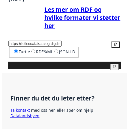
Les mer om RDF og
hvilke formater vi støtter
her
Kopier
Turtle
RDF/XML
JSON-LD
Kopier
Finner du det du leter etter?
Ta kontakt
med oss her, eller spør om hjelp i
Datalandsbyen
.