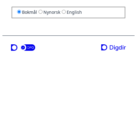
Bokmål
Nynorsk
English
en tjeneste fra