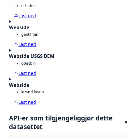
octet
bin
Last ned
Webside
geotiff
bin
Last ned
Webside USGS DEM
octet
bin
Last ned
Webside
laz
vnd.laszip
Last ned
API-er som tilgjengeliggjør dette
0
datasettet