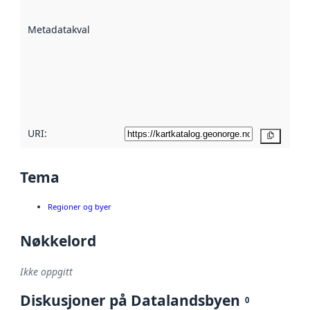
datasettene er
beskrevet ved
Metadatakvalitet
:
hjelp
avmetadata.
Les mer om
metadatakvalitet
her
URI:
Kopier
Tema
Regioner og byer
Nøkkelord
Ikke oppgitt
Diskusjoner på Datalandsbyen
0