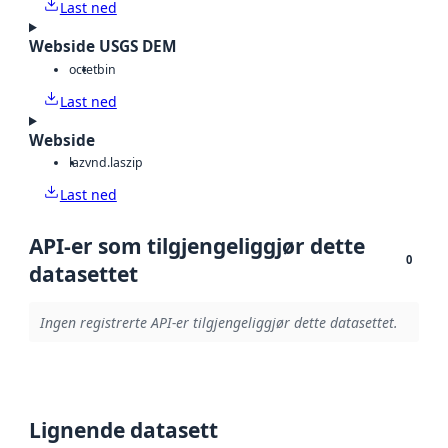
Last ned
Webside USGS DEM
octet
bin
Last ned
Webside
laz
vnd.laszip
Last ned
API-er som tilgjengeliggjør dette
0
datasettet
Ingen registrerte API-er tilgjengeliggjør dette datasettet.
Lignende datasett