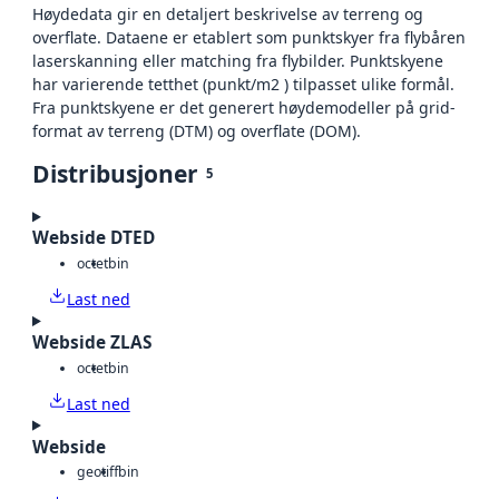
Høydedata gir en detaljert beskrivelse av terreng og
overflate. Dataene er etablert som punktskyer fra flybåren
laserskanning eller matching fra flybilder. Punktskyene
har varierende tetthet (punkt/m2 ) tilpasset ulike formål.
Fra punktskyene er det generert høydemodeller på grid-
format av terreng (DTM) og overflate (DOM).
Distribusjoner
5
Webside DTED
octet
bin
Last ned
Webside ZLAS
octet
bin
Last ned
Webside
geotiff
bin