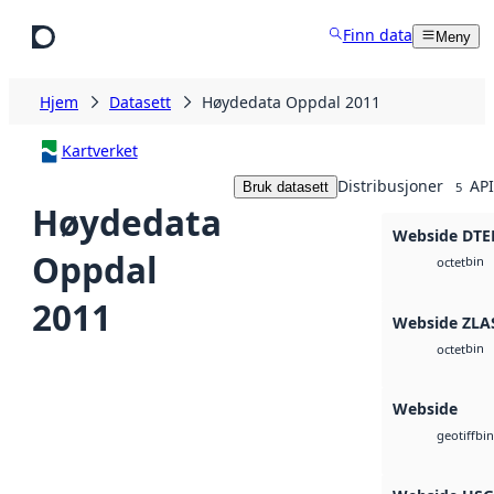
Hopp til hovedinnhold
Finn data
Meny
Hjem
Datasett
Høydedata Oppdal 2011
Kartverket
Distribusjoner
API
Bruk datasett
5
Høydedata
Webside DTE
Oppdal
bin
octet
2011
Webside ZLA
bin
octet
Webside
bin
geotiff