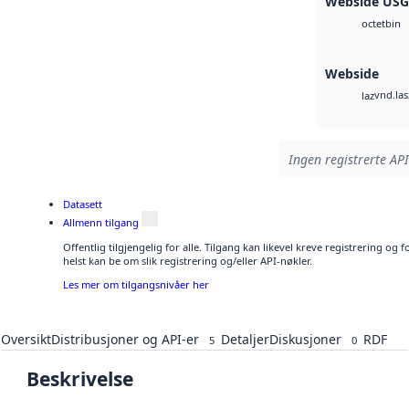
Webside US
bin
octet
Webside
vnd.las
laz
Ingen registrerte API
Datasett
Allmenn tilgang
Offentlig tilgjengelig for alle. Tilgang kan likevel kreve registrering o
helst kan be om slik registrering og/eller API-nøkler.
Les mer om tilgangsnivåer her
Oversikt
Distribusjoner og API-er
Detaljer
Diskusjoner
RDF
5
0
Beskrivelse