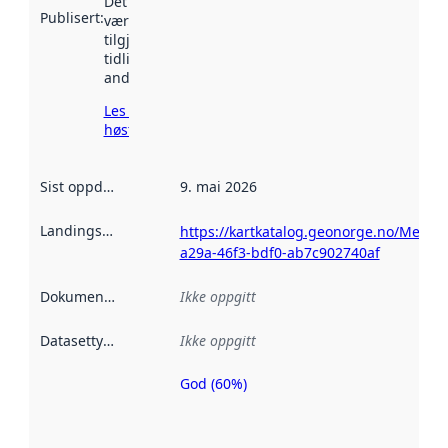
Det kan ha
Publisert
:
vært
tilgjengelig
tidligere
andre steder.
Les mer om
høsting her
Sist oppdatert
:
9. mai 2026
Landingsside
:
https://kartkatalog.geonorge.no/Metad
a29a-46f3-bdf0-ab7c902740af
Dokumentasjon
:
Ikke oppgitt
Datasettype
:
Ikke oppgitt
God (60%)
Metadatakvalitet
er en indikator
på hvor godt