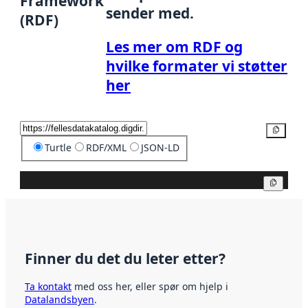
Framework
sender med.
(RDF)
Les mer om RDF og
hvilke formater vi støtter
her
Kopier
Turtle
RDF/XML
JSON-LD
Kopier
Finner du det du leter etter?
Ta kontakt
med oss her, eller spør om hjelp i
Datalandsbyen
.