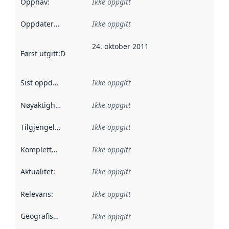
Opphav
:
Ikke oppgitt
Oppdateringsfrekvens
Ikke oppgitt
:
24. oktober 2011
Først utgitt
:
Denne datoen sier når dataene i dette datasettet 
Sist oppdatert
:
Ikke oppgitt
Nøyaktighet
:
Ikke oppgitt
Tilgjengelighet
:
Ikke oppgitt
Kompletthet
:
Ikke oppgitt
Aktualitet
:
Ikke oppgitt
Relevans
:
Ikke oppgitt
Geografisk avgrensning
:
Ikke oppgitt