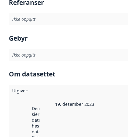
Referanser
Ikke oppgitt
Gebyr
Ikke oppgitt
Om datasettet
Utgiver
:
19. desember 2023
Denne datoen
sier når
datasettet ble
høstet av
data.norge.no.