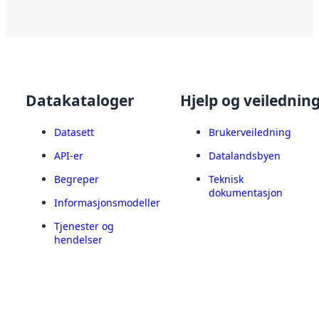
Datakataloger
Hjelp og veilednin
Datasett
Brukerveiledning
API-er
Datalandsbyen
Begreper
Teknisk
dokumentasjon
Informasjonsmodeller
Tjenester og
hendelser