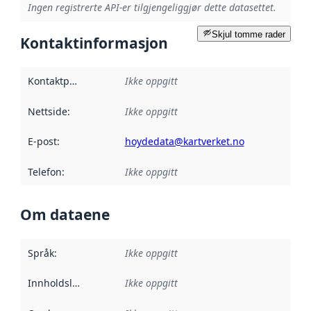
Ingen registrerte API-er tilgjengeliggjør dette datasettet.
Skjul tomme rader
Kontaktinformasjon
Kontaktpunkt
:
Ikke oppgitt
Nettside
:
Ikke oppgitt
E-post
:
hoydedata@kartverket.no
Telefon
:
Ikke oppgitt
Om dataene
Språk
:
Ikke oppgitt
Innholdsleverandører
Ikke oppgitt
: