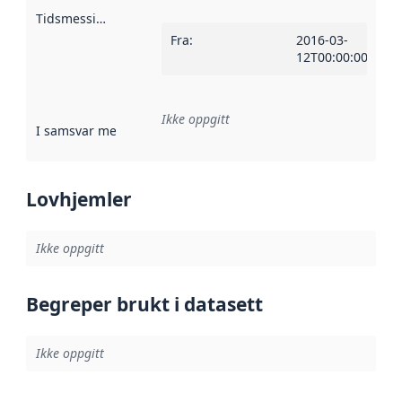
Tidsmessig avgrensning
:
Fra
:
2016-03-
12T00:00:00Z
Ikke oppgitt
I samsvar med
:
Referanse til en implementasjonsregel eller a
Lovhjemler
Ikke oppgitt
Begreper brukt i datasett
Ikke oppgitt