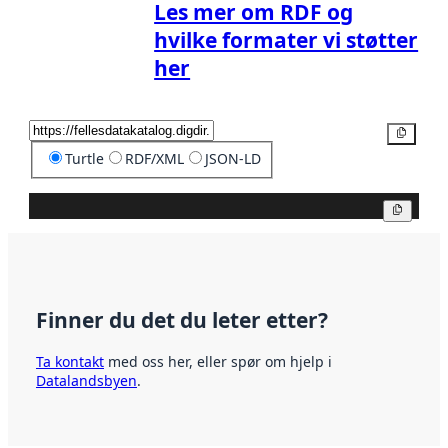
Les mer om RDF og
hvilke formater vi støtter
her
Kopier
Turtle
RDF/XML
JSON-LD
Kopier
Finner du det du leter etter?
Ta kontakt
med oss her, eller spør om hjelp i
Datalandsbyen
.