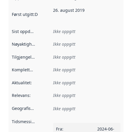
26. august 2019
Først utgitt
:
Denne datoen sier når dataene i dette datasettet 
Sist oppdatert
:
Ikke oppgitt
Nøyaktighet
:
Ikke oppgitt
Tilgjengelighet
:
Ikke oppgitt
Kompletthet
:
Ikke oppgitt
Aktualitet
:
Ikke oppgitt
Relevans
:
Ikke oppgitt
Geografisk avgrensning
:
Ikke oppgitt
Tidsmessig avgrensning
:
Fra
:
2024-06-