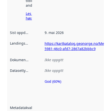
tidligere
andre steder.
Les mer om
høsting her
Sist oppdatert
:
9. mai 2026
Landingsside
:
https://kartkatalog.geonorge.no/Metad
5981-46c0-afd7-2867a82bbbc9
Dokumentasjon
:
Ikke oppgitt
Datasettype
:
Ikke oppgitt
God (60%)
Metadatakvalitet
er en indikator
på hvor godt
datasettene er
beskrevet ved
Metadatakvalitet
:
hjelp