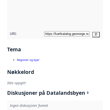
avmetadata.
Les mer om
metadatakvalitet
her
URI:
Kopier
Tema
Regioner og byer
Nøkkelord
Ikke oppgitt
Diskusjoner på Datalandsbyen
0
Ingen diskusjoner funnet