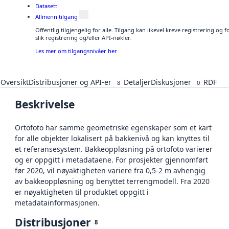
Datasett
Allmenn tilgang
Offentlig tilgjengelig for alle. Tilgang kan likevel kreve registrering o
slik registrering og/eller API-nøkler.
Les mer om tilgangsnivåer her
Oversikt
Distribusjoner og API-er
Detaljer
Diskusjoner
RDF
8
0
Beskrivelse
Ortofoto har samme geometriske egenskaper som et kart
for alle objekter lokalisert på bakkenivå og kan knyttes til
et referansesystem. Bakkeoppløsning på ortofoto varierer
og er oppgitt i metadataene. For prosjekter gjennomført
før 2020, vil nøyaktigheten variere fra 0,5-2 m avhengig
av bakkeoppløsning og benyttet terrengmodell. Fra 2020
er nøyaktigheten til produktet oppgitt i
metadatainformasjonen.
Distribusjoner
8