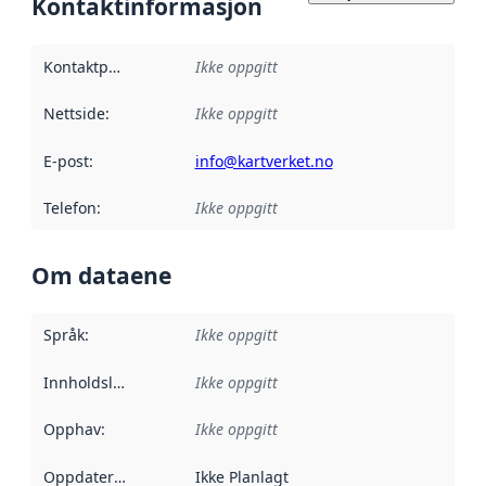
Kontaktinformasjon
Kontaktpunkt
:
Ikke oppgitt
Nettside
:
Ikke oppgitt
E-post
:
info@kartverket.no
Telefon
:
Ikke oppgitt
Om dataene
Språk
:
Ikke oppgitt
Innholdsleverandører
Ikke oppgitt
:
Opphav
:
Ikke oppgitt
Oppdateringsfrekvens
Ikke Planlagt
: