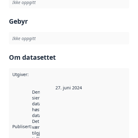
Ikke oppgitt
Gebyr
Ikke oppgitt
Om datasettet
Utgiver
:
27. juni 2024
Denne datoen
sier når
datasettet ble
høstet av
data.norge.no.
Det kan ha
Publisert
:
vært
tilgjengelig