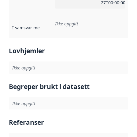
27T00:00:00Z
Ikke oppgitt
I samsvar med
:
Referanse til en implementasjonsregel eller a
Lovhjemler
Ikke oppgitt
Begreper brukt i datasett
Ikke oppgitt
Referanser