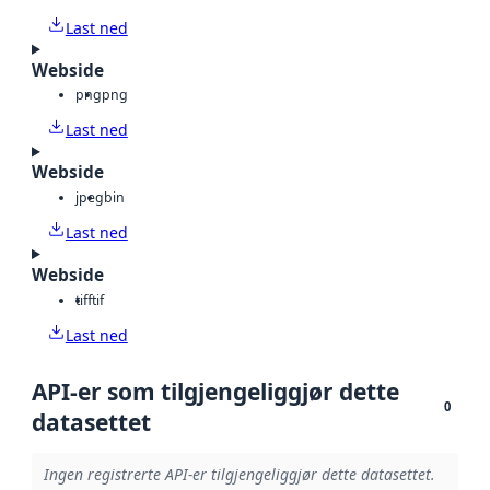
Last ned
Webside
png
png
Last ned
Webside
jpeg
bin
Last ned
Webside
tiff
tif
Last ned
API-er som tilgjengeliggjør dette
0
datasettet
Ingen registrerte API-er tilgjengeliggjør dette datasettet.