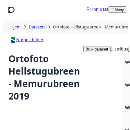
Hopp til hovedinnhold
Finn data
Meny
Hjem
Datasett
Ortofoto Hellstugubreen - Memurubre
Norge i bilder
Distribus
Bruk datasett
Ortofoto
We
Hellstugubreen
- Memurubreen
We
2019
W