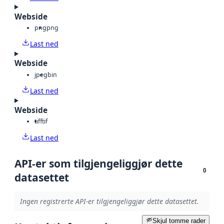
Webside
png
png
Last ned
Webside
jpeg
bin
Last ned
Webside
tiff
tif
Last ned
API-er som tilgjengeliggjør dette
0
datasettet
Ingen registrerte API-er tilgjengeliggjør dette datasettet.
Skjul tomme rader