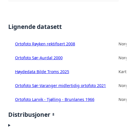
Lignende datasett
Ortofoto Røyken rektifisert 2008
Norg
Ortofoto Sør-Aurdal 2000
Norg
Høydedata Bilde Troms 2025
Kart
Ortofoto Sør-Varanger midlertidig ortofoto 2021
Norg
Ortofoto Larvik - Tjølling - Brunlanes 1966
Norg
Distribusjoner
8