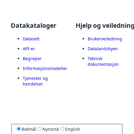
Datakataloger
Hjelp og veilednin
Datasett
Brukerveiledning
API-er
Datalandsbyen
Begreper
Teknisk
dokumentasjon
Informasjonsmodeller
Tjenester og
hendelser
Bokmål
Nynorsk
English