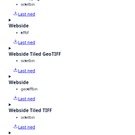
octet
bin
Last ned
Webside
tiff
tif
Last ned
Webside Tiled GeoTIFF
octet
bin
Last ned
Webside
geotiff
bin
Last ned
Webside Tiled TIFF
octet
bin
Last ned