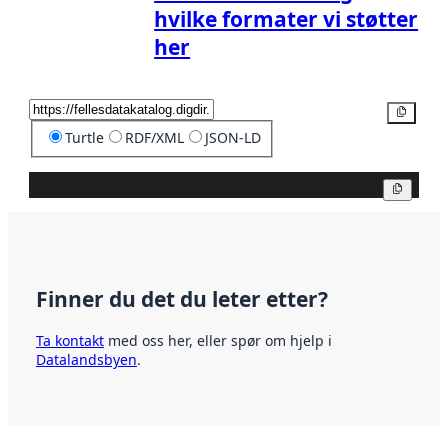
hvilke formater vi støtter
her
Kopier
Turtle
RDF/XML
JSON-LD
Kopier
Finner du det du leter etter?
Ta kontakt
med oss her, eller spør om hjelp i
Datalandsbyen
.