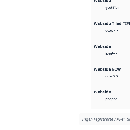
Webside
bin
geotiff
Webside Tiled TIF
bin
octet
Webside
bin
jpeg
Webside ECW
bin
octet
Webside
png
png
Ingen registrerte API-er ti