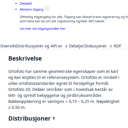
Datasett
Allmenn tilgang
Offentlig tilgjengelig for alle. Tilgang kan likevel kreve registrering og
som helst kan be om slik registrering og/eller API-nøkler.
Les mer om tilgangsnivåer her
Oversikt
Distribusjoner og API-er
Detaljer
Diskusjoner
RDF
8
0
Beskrivelse
Ortofoto har samme geometriske egenskaper som et kart
og kan knyttes til et referansesystem. Ortofoto er inndelt i
ulike ortofotostandarder egnet til forskjellige formål.
Ortofoto 20: Dekker områder som i hovedsak består av
tett- og spredt bebyggelse og jordbruksområder.
Bakkeoppløsning er vanligvis > 0,15 – 0,25 m. Nøyaktighet
± 0.50 m.
Distribusjoner
8