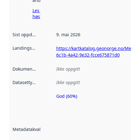
andre steder.
Les mer om
høsting her
Sist oppdatert
:
9. mai 2026
Landingsside
:
https://kartkatalog.geonorge.no/Metad
6c1b-4a42-9e32-fcce675871d0
Dokumentasjon
:
Ikke oppgitt
Datasettype
:
Ikke oppgitt
God (60%)
Metadatakvalitet
er en indikator
på hvor godt
datasettene er
beskrevet ved
Metadatakvalitet
:
hjelp
avmetadata.