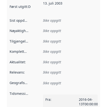
13. juli 2003
Først utgitt
:
Denne datoen sier når dataene i dette datasettet 
Sist oppdatert
:
Ikke oppgitt
Nøyaktighet
:
Ikke oppgitt
Tilgjengelighet
:
Ikke oppgitt
Kompletthet
:
Ikke oppgitt
Aktualitet
:
Ikke oppgitt
Relevans
:
Ikke oppgitt
Geografisk avgrensning
:
Ikke oppgitt
Tidsmessig avgrensning
:
Fra
:
2016-04-
13T00:00:00Z