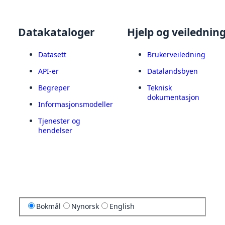
Datakataloger
Hjelp og veilednin
Datasett
Brukerveiledning
API-er
Datalandsbyen
Begreper
Teknisk
dokumentasjon
Informasjonsmodeller
Tjenester og
hendelser
Bokmål
Nynorsk
English