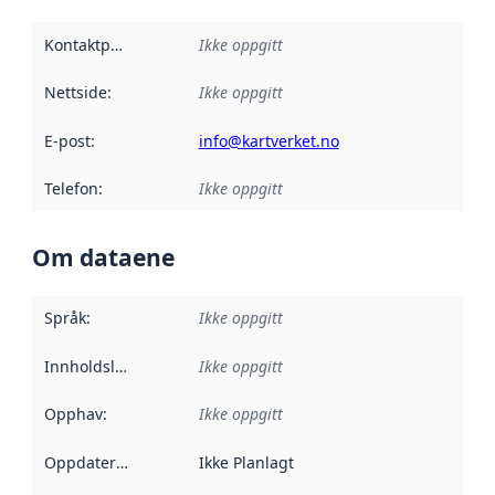
Kontaktpunkt
:
Ikke oppgitt
Nettside
:
Ikke oppgitt
E-post
:
info@kartverket.no
Telefon
:
Ikke oppgitt
Om dataene
Språk
:
Ikke oppgitt
Innholdsleverandører
Ikke oppgitt
:
Opphav
:
Ikke oppgitt
Oppdateringsfrekvens
Ikke Planlagt
: