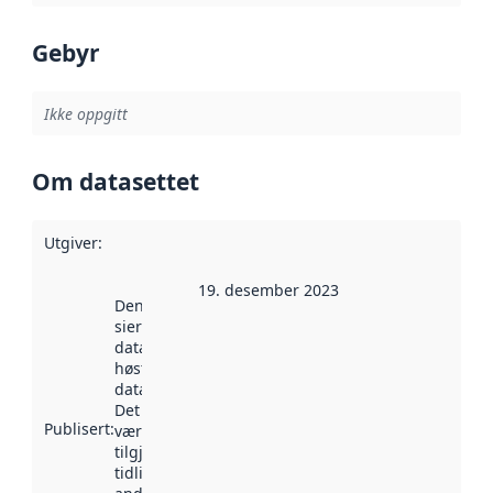
Gebyr
Ikke oppgitt
Om datasettet
Utgiver
:
19. desember 2023
Denne datoen
sier når
datasettet ble
høstet av
data.norge.no.
Det kan ha
Publisert
:
vært
tilgjengelig
tidligere