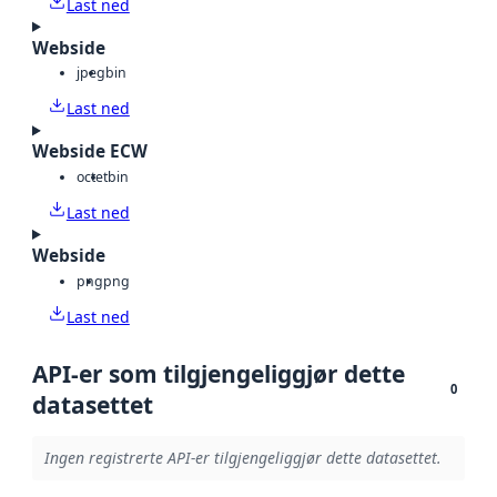
Last ned
Webside
jpeg
bin
Last ned
Webside ECW
octet
bin
Last ned
Webside
png
png
Last ned
API-er som tilgjengeliggjør dette
0
datasettet
Ingen registrerte API-er tilgjengeliggjør dette datasettet.