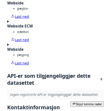
Webside
jpeg
bin
Last ned
Webside ECW
octet
bin
Last ned
Webside
png
png
Last ned
API-er som tilgjengeliggjør dette
0
datasettet
Ingen registrerte API-er tilgjengeliggjør dette datasettet.
Skjul tomme rader
Kontaktinformasjon