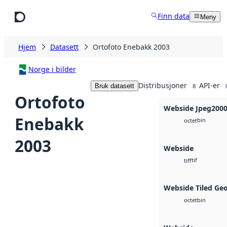
Hopp til hovedinnhold
Finn data
Meny
Hjem
Datasett
Ortofoto Enebakk 2003
Norge i bilder
Distribusjoner
API-er
Bruk datasett
8
Ortofoto
Webside Jpeg200
Enebakk
bin
octet
2003
Webside
tif
tiff
Webside Tiled Ge
bin
octet