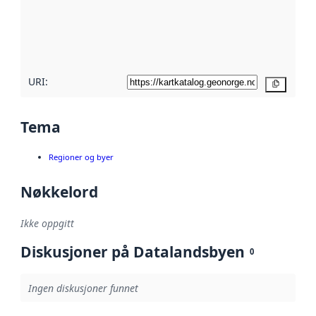
Les mer om
metadatakvalitet
her
URI:
Kopier
Tema
Regioner og byer
Nøkkelord
Ikke oppgitt
Diskusjoner på Datalandsbyen
0
Ingen diskusjoner funnet