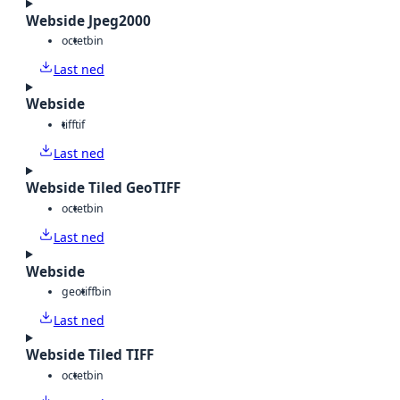
Webside Jpeg2000
octet
bin
Last ned
Webside
tiff
tif
Last ned
Webside Tiled GeoTIFF
octet
bin
Last ned
Webside
geotiff
bin
Last ned
Webside Tiled TIFF
octet
bin