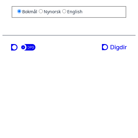
Bokmål
Nynorsk
English
en tjeneste fra