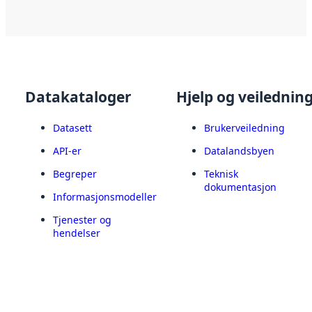
Datakataloger
Hjelp og veilednin
Datasett
Brukerveiledning
API-er
Datalandsbyen
Begreper
Teknisk
dokumentasjon
Informasjonsmodeller
Tjenester og
hendelser