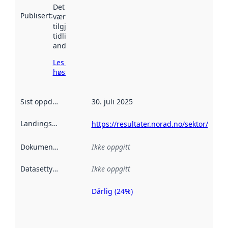
Det kan ha
Publisert
:
vært
tilgjengelig
tidligere
andre steder.
Les mer om
høsting her
Sist oppdatert
:
30. juli 2025
Landingsside
:
https://resultater.norad.no/sektor/
Dokumentasjon
:
Ikke oppgitt
Datasettype
:
Ikke oppgitt
Dårlig (24%)
Metadatakvalitet
er en indikator
på hvor godt
datasettene er