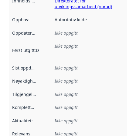
Innholdsleverandører
Direktoratet for
:
utviklingssamarbeid (norad)
Opphav
:
Autoritativ kilde
Oppdateringsfrekvens
Ikke oppgitt
:
Ikke oppgitt
Først utgitt
:
Denne datoen sier når dataene i dette datasettet 
Sist oppdatert
:
Ikke oppgitt
Nøyaktighet
:
Ikke oppgitt
Tilgjengelighet
:
Ikke oppgitt
Kompletthet
:
Ikke oppgitt
Aktualitet
:
Ikke oppgitt
Relevans
:
Ikke oppgitt