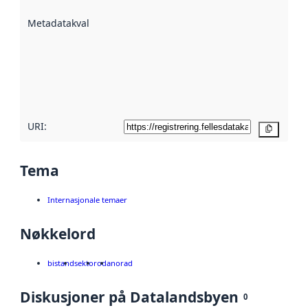
beskrevet ved
Metadatakvalitet
:
hjelp
avmetadata.
Les mer om
metadatakvalitet
her
URI:
Kopier
Tema
Internasjonale temaer
Nøkkelord
bistand
sektor
oda
norad
Diskusjoner på Datalandsbyen
0