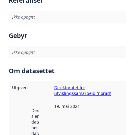
Referanser
Ikke oppgitt
Gebyr
Ikke oppgitt
Om datasettet
Utgiver
:
Direktoratet for
utviklingssamarbeid (norad)
19. mai 2021
Denne datoen
sier når
datasettet ble
høstet av
data.norge.no.