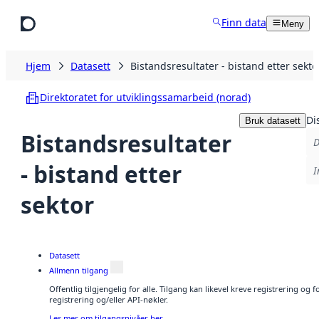
Hopp til hovedinnhold
Finn data
Meny
Hjem
Datasett
Bistandsresultater - bistand etter sekto
Direktoratet for utviklingssamarbeid (norad)
Di
Bruk datasett
Bistandsresultater
D
- bistand etter
I
sektor
Datasett
Allmenn tilgang
Offentlig tilgjengelig for alle. Tilgang kan likevel kreve registrering o
registrering og/eller API-nøkler.
Les mer om tilgangsnivåer her