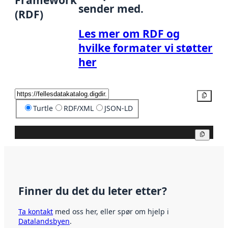
sender med.
(RDF)
Les mer om RDF og
hvilke formater vi støtter
her
Kopier
Turtle
RDF/XML
JSON-LD
Kopier
Finner du det du leter etter?
Ta kontakt
med oss her, eller spør om hjelp i
Datalandsbyen
.