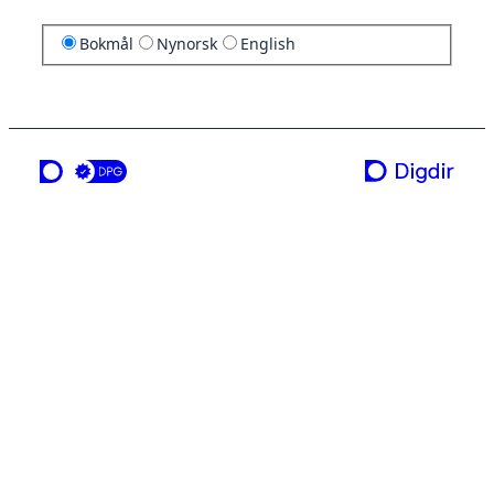
Bokmål
Nynorsk
English
en tjeneste fra