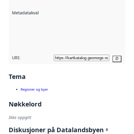
datasettene er
beskrevet ved
Metadatakvalitet
:
hjelp
avmetadata.
Les mer om
metadatakvalitet
her
URI:
Kopier
Tema
Regioner og byer
Nøkkelord
Ikke oppgitt
Diskusjoner på Datalandsbyen
0