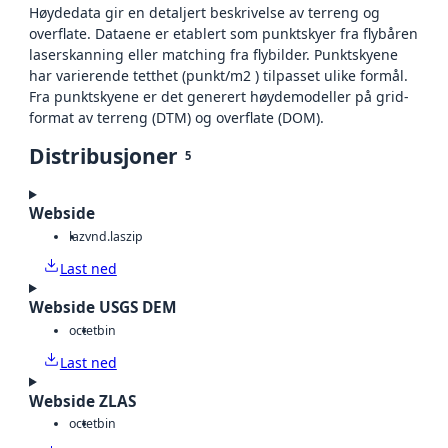
Høydedata gir en detaljert beskrivelse av terreng og
overflate. Dataene er etablert som punktskyer fra flybåren
laserskanning eller matching fra flybilder. Punktskyene
har varierende tetthet (punkt/m2 ) tilpasset ulike formål.
Fra punktskyene er det generert høydemodeller på grid-
format av terreng (DTM) og overflate (DOM).
Distribusjoner
5
Webside
laz
vnd.laszip
Last ned
Webside USGS DEM
octet
bin
Last ned
Webside ZLAS
octet
bin