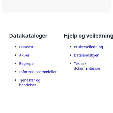
Datakataloger
Hjelp og veilednin
Datasett
Brukerveiledning
API-er
Datalandsbyen
Begreper
Teknisk
dokumentasjon
Informasjonsmodeller
Tjenester og
hendelser