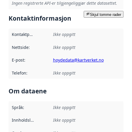
Ingen registrerte API-er tilgjengeliggjør dette datasettet.
Skjul tomme rader
Kontaktinformasjon
Kontaktpunkt
:
Ikke oppgitt
Nettside
:
Ikke oppgitt
E-post
:
hoydedata@kartverket.no
Telefon
:
Ikke oppgitt
Om dataene
Språk
:
Ikke oppgitt
Innholdsleverandører
Ikke oppgitt
: