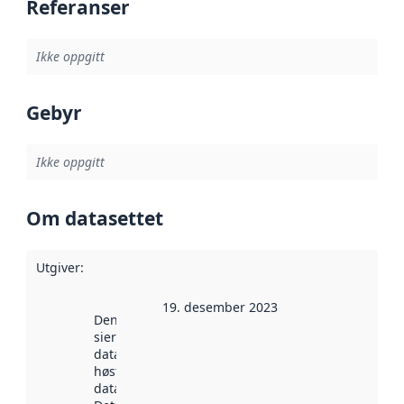
Referanser
Ikke oppgitt
Gebyr
Ikke oppgitt
Om datasettet
Utgiver
:
19. desember 2023
Denne datoen
sier når
datasettet ble
høstet av
data.norge.no.