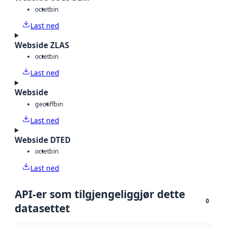
octet
bin
Last ned
Webside ZLAS
octet
bin
Last ned
Webside
geotiff
bin
Last ned
Webside DTED
octet
bin
Last ned
API-er som tilgjengeliggjør dette
0
datasettet