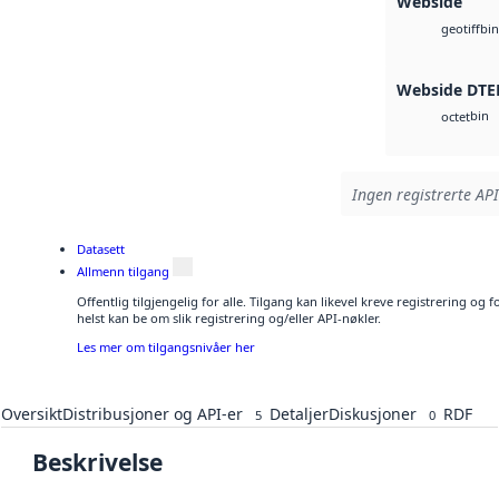
Webside
bin
geotiff
Webside DTE
bin
octet
Ingen registrerte API
Datasett
Allmenn tilgang
Offentlig tilgjengelig for alle. Tilgang kan likevel kreve registrering o
helst kan be om slik registrering og/eller API-nøkler.
Les mer om tilgangsnivåer her
Oversikt
Distribusjoner og API-er
Detaljer
Diskusjoner
RDF
5
0
Beskrivelse