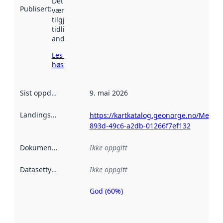
Det kan ha
Publisert
:
vært
tilgjengelig
tidligere
andre steder.
Les mer om
høsting her
Sist oppdatert
:
9. mai 2026
Landingsside
:
https://kartkatalog.geonorge.no/Metad
893d-49c6-a2db-01266f7ef132
Dokumentasjon
:
Ikke oppgitt
Datasettype
:
Ikke oppgitt
God (60%)
Metadatakvalitet
er en indikator
på hvor godt