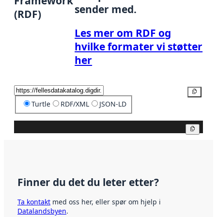
Framework
sender med.
(RDF)
Les mer om RDF og
hvilke formater vi støtter
her
Kopier
Turtle
RDF/XML
JSON-LD
Kopier
Finner du det du leter etter?
Ta kontakt
med oss her, eller spør om hjelp i
Datalandsbyen
.