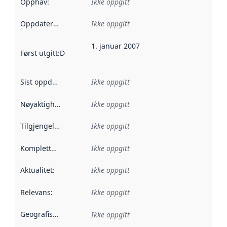
Opphav
:
Ikke oppgitt
Oppdateringsfrekvens
Ikke oppgitt
:
1. januar 2007
Først utgitt
:
Denne datoen sier når dataene i dette datasettet 
Sist oppdatert
:
Ikke oppgitt
Nøyaktighet
:
Ikke oppgitt
Tilgjengelighet
:
Ikke oppgitt
Kompletthet
:
Ikke oppgitt
Aktualitet
:
Ikke oppgitt
Relevans
:
Ikke oppgitt
Geografisk avgrensning
:
Ikke oppgitt