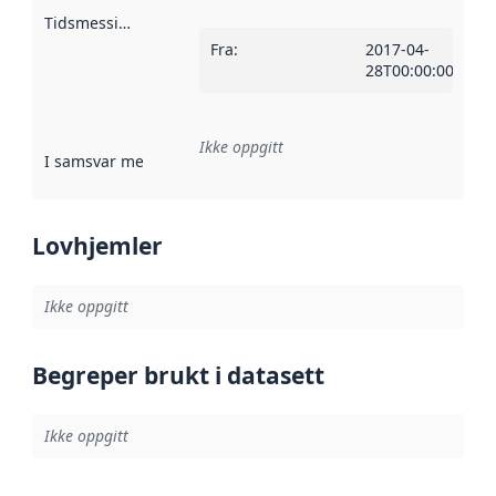
Tidsmessig avgrensning
:
Fra
:
2017-04-
28T00:00:00Z
Ikke oppgitt
I samsvar med
:
Referanse til en implementasjonsregel eller a
Lovhjemler
Ikke oppgitt
Begreper brukt i datasett
Ikke oppgitt