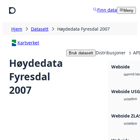
Hopp til hovedinnhold
Finn data
Meny
Hjem
Datasett
Høydedata Fyresdal 2007
Kartverket
Distribusjoner
API
Bruk datasett
5
Høydedata
Webside
Fyresdal
vnd.las
laz
2007
Webside US
bin
octet
Webside ZLA
bin
octet