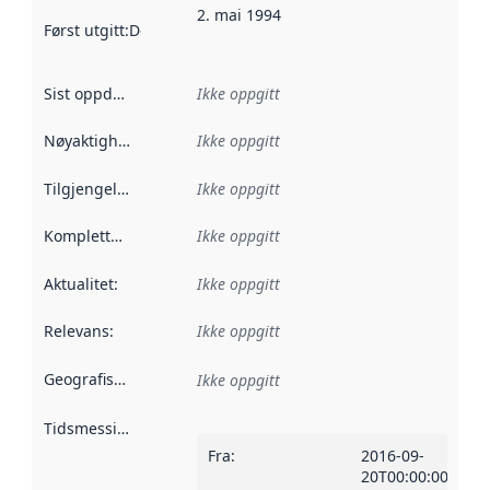
2. mai 1994
Først utgitt
:
Denne datoen sier når dataene i dette datasettet 
Sist oppdatert
:
Ikke oppgitt
Nøyaktighet
:
Ikke oppgitt
Tilgjengelighet
:
Ikke oppgitt
Kompletthet
:
Ikke oppgitt
Aktualitet
:
Ikke oppgitt
Relevans
:
Ikke oppgitt
Geografisk avgrensning
:
Ikke oppgitt
Tidsmessig avgrensning
:
Fra
:
2016-09-
20T00:00:00Z