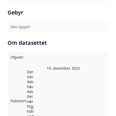
Gebyr
Ikke oppgitt
Om datasettet
Utgiver
:
19. desember 2023
Denne datoen
sier når
datasettet ble
høstet av
data.norge.no.
Det kan ha
Publisert
:
vært
tilgjengelig
tidligere