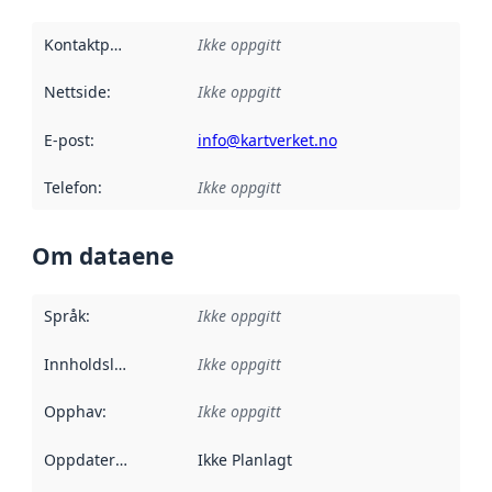
Kontaktpunkt
:
Ikke oppgitt
Nettside
:
Ikke oppgitt
E-post
:
info@kartverket.no
Telefon
:
Ikke oppgitt
Om dataene
Språk
:
Ikke oppgitt
Innholdsleverandører
Ikke oppgitt
:
Opphav
:
Ikke oppgitt
Oppdateringsfrekvens
Ikke Planlagt
: