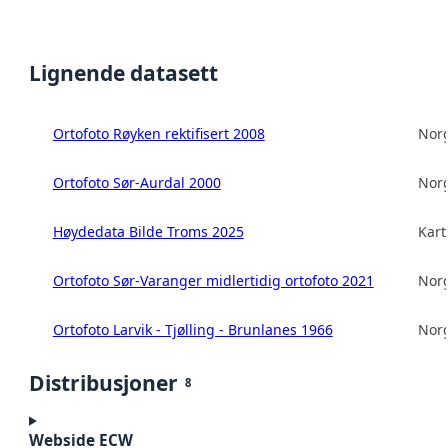
Lignende datasett
Ortofoto Røyken rektifisert 2008
Norg
Ortofoto Sør-Aurdal 2000
Norg
Høydedata Bilde Troms 2025
Kart
Ortofoto Sør-Varanger midlertidig ortofoto 2021
Norg
Ortofoto Larvik - Tjølling - Brunlanes 1966
Norg
Distribusjoner
8
Webside ECW