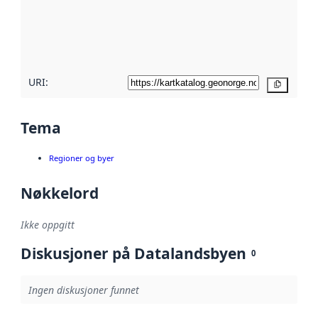
Les mer om
metadatakvalitet
her
URI:
Kopier
Tema
Regioner og byer
Nøkkelord
Ikke oppgitt
Diskusjoner på Datalandsbyen
0
Ingen diskusjoner funnet