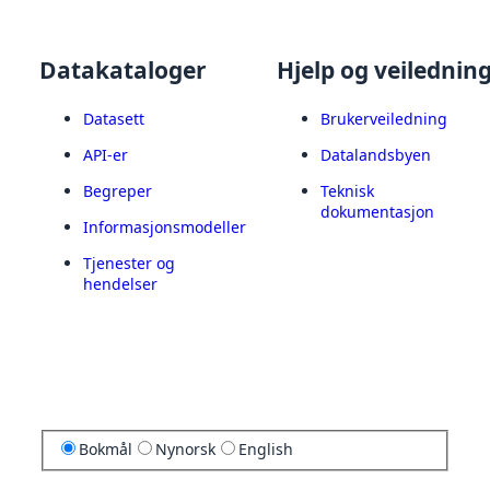
Datakataloger
Hjelp og veilednin
Datasett
Brukerveiledning
API-er
Datalandsbyen
Begreper
Teknisk
dokumentasjon
Informasjonsmodeller
Tjenester og
hendelser
Bokmål
Nynorsk
English