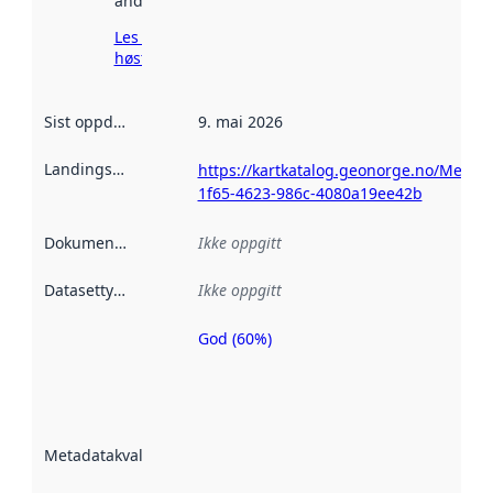
andre steder.
Les mer om
høsting her
Sist oppdatert
:
9. mai 2026
Landingsside
:
https://kartkatalog.geonorge.no/Metad
1f65-4623-986c-4080a19ee42b
Dokumentasjon
:
Ikke oppgitt
Datasettype
:
Ikke oppgitt
God (60%)
Metadatakvalitet
er en indikator
på hvor godt
datasettene er
beskrevet ved
Metadatakvalitet
:
hjelp
avmetadata.