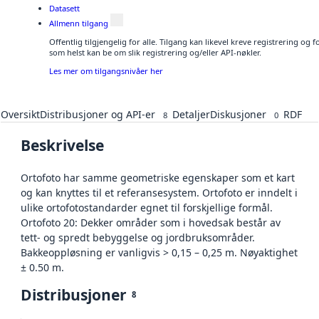
Datasett
Allmenn tilgang
Offentlig tilgjengelig for alle. Tilgang kan likevel kreve registrering og
som helst kan be om slik registrering og/eller API-nøkler.
Les mer om tilgangsnivåer her
Oversikt
Distribusjoner og API-er
Detaljer
Diskusjoner
RDF
8
0
Beskrivelse
Ortofoto har samme geometriske egenskaper som et kart
og kan knyttes til et referansesystem. Ortofoto er inndelt i
ulike ortofotostandarder egnet til forskjellige formål.
Ortofoto 20: Dekker områder som i hovedsak består av
tett- og spredt bebyggelse og jordbruksområder.
Bakkeoppløsning er vanligvis > 0,15 – 0,25 m. Nøyaktighet
± 0.50 m.
Distribusjoner
8