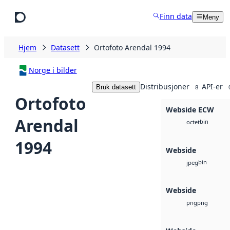
Hopp til hovedinnhold
Finn data
Meny
Hjem
Datasett
Ortofoto Arendal 1994
Norge i bilder
Distribusjoner
API-er
Bruk datasett
8
Ortofoto
Webside ECW
Arendal
bin
octet
1994
Webside
bin
jpeg
Webside
png
png