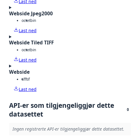
Last ned
Webside Jpeg2000
octet
bin
Last ned
Webside Tiled TIFF
octet
bin
Last ned
Webside
tiff
tif
Last ned
API-er som tilgjengeliggjør dette
0
datasettet
Ingen registrerte API-er tilgjengeliggjør dette datasettet.