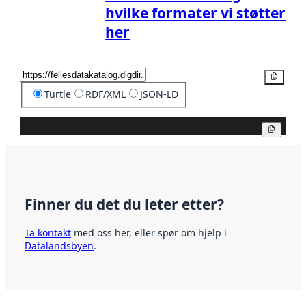
hvilke formater vi støtter
her
Kopier
Turtle
RDF/XML
JSON-LD
Kopier
Finner du det du leter etter?
Ta kontakt
med oss her, eller spør om hjelp i
Datalandsbyen
.