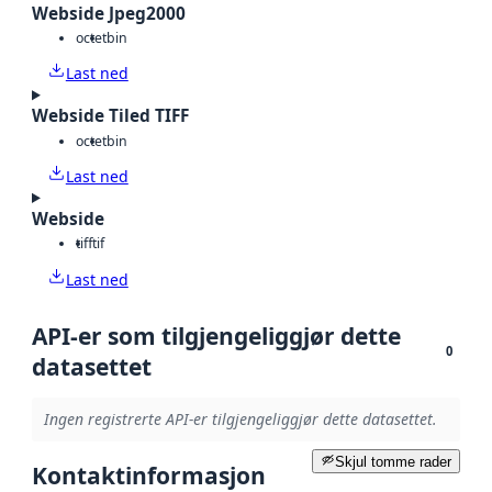
Webside Jpeg2000
octet
bin
Last ned
Webside Tiled TIFF
octet
bin
Last ned
Webside
tiff
tif
Last ned
API-er som tilgjengeliggjør dette
0
datasettet
Ingen registrerte API-er tilgjengeliggjør dette datasettet.
Skjul tomme rader
Kontaktinformasjon