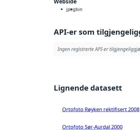
Webside
jpeg
bin
API-er som tilgjengelig
Ingen registrerte API-er tilgjengeliggjø
Lignende datasett
Ortofoto Røyken rektifisert 2008
Ortofoto Sør-Aurdal 2000