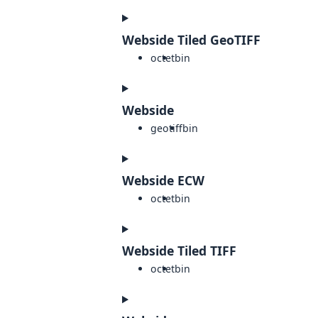
Webside Tiled GeoTIFF
octet
bin
Webside
geotiff
bin
Webside ECW
octet
bin
Webside Tiled TIFF
octet
bin