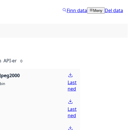
Finn data
Del data
Meny
API-er
8
0
Jpeg2000
Last
bin
ned
Last
ned