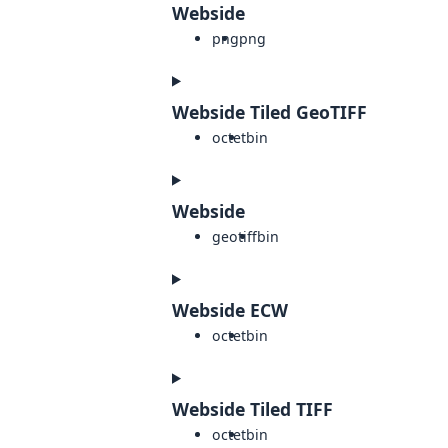
Webside
png
png
Webside Tiled GeoTIFF
octet
bin
Webside
geotiff
bin
Webside ECW
octet
bin
Webside Tiled TIFF
octet
bin