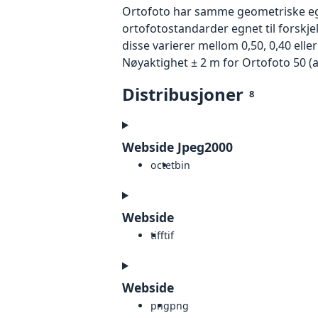
Ortofoto har samme geometriske egen
ortofotostandarder egnet til forskj
disse varierer mellom 0,50, 0,40 ell
Nøyaktighet ± 2 m for Ortofoto 50 (
Distribusjoner
8
Webside Jpeg2000
octet
bin
Webside
tiff
tif
Webside
png
png