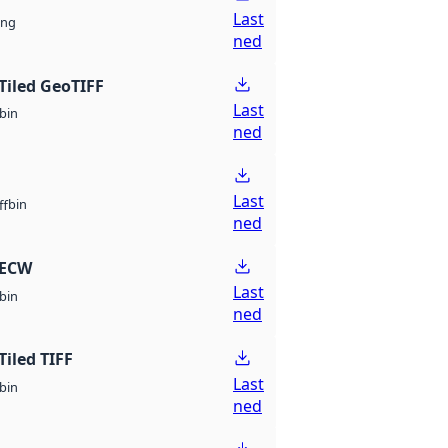
Last
ng
ned
Tiled GeoTIFF
Last
bin
ned
Last
bin
ff
ned
 ECW
Last
bin
ned
Tiled TIFF
Last
bin
ned