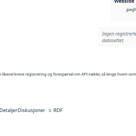
Webside
jpeg
Ingen registrert
datasettet.
kan likevel kreve registrering og forespørsel om API-nøkler, så lenge hvem som
Detaljer
Diskusjoner
RDF
0