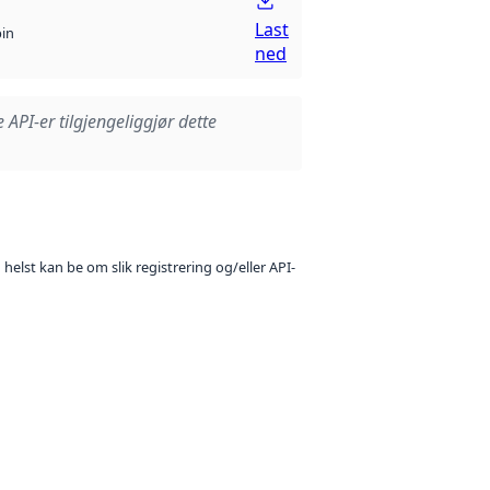
Last
bin
ned
e API-er tilgjengeliggjør dette
 helst kan be om slik registrering og/eller API-