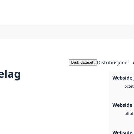
Distribusjoner
Bruk datasett
elag
Webside 
octet
Webside
tif
tiff
Webside