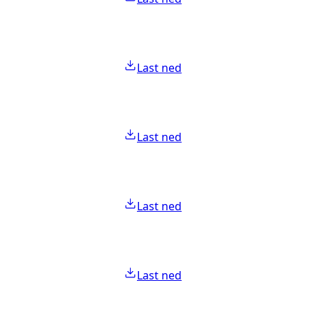
Last ned
Last ned
Last ned
Last ned