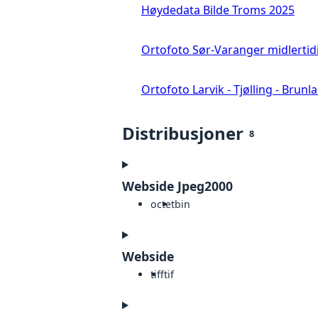
Høydedata Bilde Troms 2025
Ortofoto Sør-Varanger midlertid
Ortofoto Larvik - Tjølling - Brunl
Distribusjoner
8
Webside Jpeg2000
octet
bin
Webside
tiff
tif