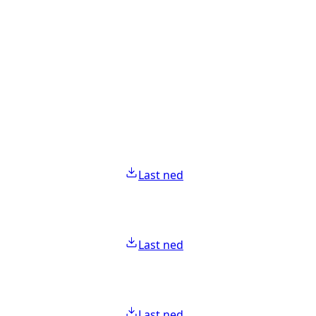
Last ned
Last ned
Last ned