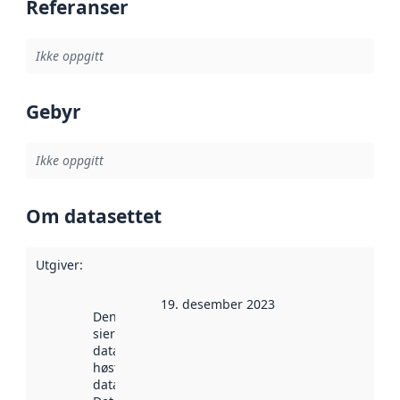
Referanser
Ikke oppgitt
Gebyr
Ikke oppgitt
Om datasettet
Utgiver
:
19. desember 2023
Denne datoen
sier når
datasettet ble
høstet av
data.norge.no.