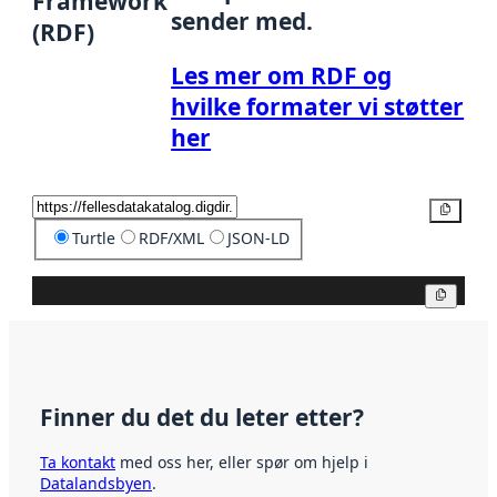
Framework
sender med.
(RDF)
Les mer om RDF og
hvilke formater vi støtter
her
Kopier
Turtle
RDF/XML
JSON-LD
Kopier
Finner du det du leter etter?
Ta kontakt
med oss her, eller spør om hjelp i
Datalandsbyen
.