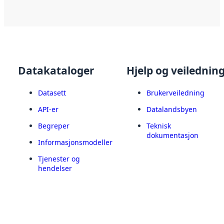
Datakataloger
Hjelp og veilednin
Datasett
Brukerveiledning
API-er
Datalandsbyen
Begreper
Teknisk
dokumentasjon
Informasjonsmodeller
Tjenester og
hendelser