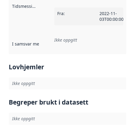
Tidsmessig avgrensning
:
Fra
:
2022-11-
03T00:00:00Z
Ikke oppgitt
I samsvar med
:
Referanse til en implementasjonsregel eller a
Lovhjemler
Ikke oppgitt
Begreper brukt i datasett
Ikke oppgitt