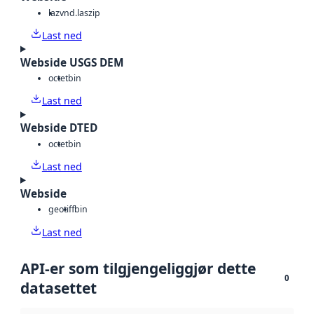
laz
vnd.laszip
Last ned
Webside USGS DEM
octet
bin
Last ned
Webside DTED
octet
bin
Last ned
Webside
geotiff
bin
Last ned
API-er som tilgjengeliggjør dette
0
datasettet