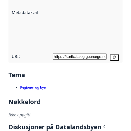
datasettene er
beskrevet ved
Metadatakvalitet
:
hjelp
avmetadata.
Les mer om
metadatakvalitet
her
URI:
Kopier
Tema
Regioner og byer
Nøkkelord
Ikke oppgitt
Diskusjoner på Datalandsbyen
0