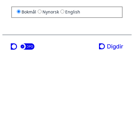
Bokmål
Nynorsk
English
en tjeneste fra