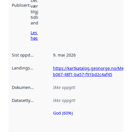
Det kan ha
Publisert
:
vært
tilgjengelig
tidligere
andre steder.
Les mer om
høsting her
Sist oppdatert
:
9. mai 2026
Landingsside
:
https://kartkatalog.geonorge.no/Metad
b067-48f1-ba57-f91bd2c4af45
Dokumentasjon
:
Ikke oppgitt
Datasettype
:
Ikke oppgitt
God (60%)
Metadatakvalitet
er en indikator
på hvor godt