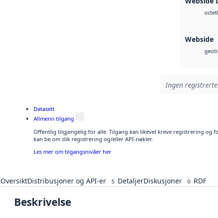
Webside 
octet
Webside
geoti
Ingen registrerte
Datasett
Allmenn tilgang
Offentlig tilgjengelig for alle. Tilgang kan likevel kreve registrering o
kan be om slik registrering og/eller API-nøkler.
Les mer om tilgangsnivåer her
Oversikt
Distribusjoner og API-er
Detaljer
Diskusjoner
RDF
5
0
Beskrivelse