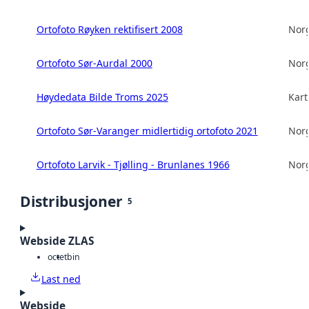
Ortofoto Røyken rektifisert 2008
Norg
Ortofoto Sør-Aurdal 2000
Norg
Høydedata Bilde Troms 2025
Kart
Ortofoto Sør-Varanger midlertidig ortofoto 2021
Norg
Ortofoto Larvik - Tjølling - Brunlanes 1966
Norg
Distribusjoner
5
Webside ZLAS
octet
bin
Last ned
Webside