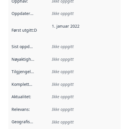
Opphav
:
Ikke oppgitt
Oppdateringsfrekvens
Ikke oppgitt
:
1. januar 2022
Først utgitt
:
Denne datoen sier når dataene i dette datasettet 
Sist oppdatert
:
Ikke oppgitt
Nøyaktighet
:
Ikke oppgitt
Tilgjengelighet
:
Ikke oppgitt
Kompletthet
:
Ikke oppgitt
Aktualitet
:
Ikke oppgitt
Relevans
:
Ikke oppgitt
Geografisk avgrensning
:
Ikke oppgitt