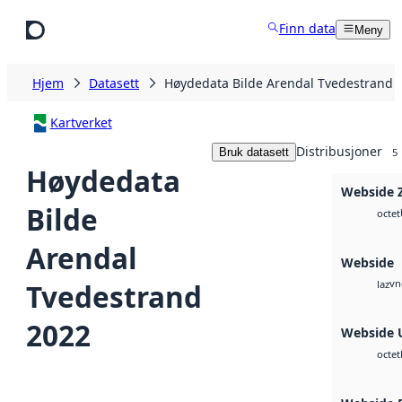
Hopp til hovedinnhold
Finn data
Meny
Hjem
Datasett
Høydedata Bilde Arendal Tvedestrand 
Kartverket
Distribusjoner
Bruk datasett
5
Høydedata
Webside 
Bilde
octet
Arendal
Webside
vn
Tvedestrand
laz
2022
Webside 
octet