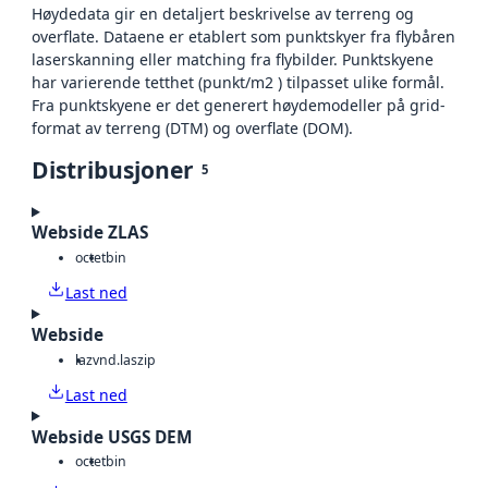
Høydedata gir en detaljert beskrivelse av terreng og
overflate. Dataene er etablert som punktskyer fra flybåren
laserskanning eller matching fra flybilder. Punktskyene
har varierende tetthet (punkt/m2 ) tilpasset ulike formål.
Fra punktskyene er det generert høydemodeller på grid-
format av terreng (DTM) og overflate (DOM).
Distribusjoner
5
Webside ZLAS
octet
bin
Last ned
Webside
laz
vnd.laszip
Last ned
Webside USGS DEM
octet
bin