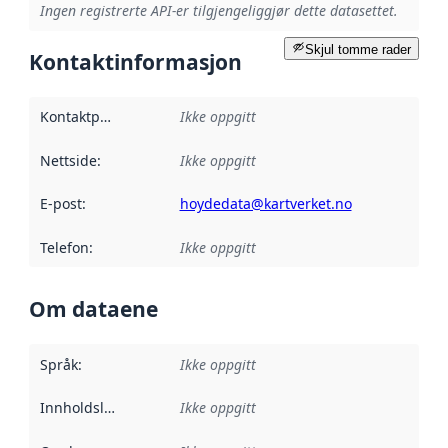
Ingen registrerte API-er tilgjengeliggjør dette datasettet.
Skjul tomme rader
Kontaktinformasjon
Kontaktpunkt
:
Ikke oppgitt
Nettside
:
Ikke oppgitt
E-post
:
hoydedata@kartverket.no
Telefon
:
Ikke oppgitt
Om dataene
Språk
:
Ikke oppgitt
Innholdsleverandører
Ikke oppgitt
: