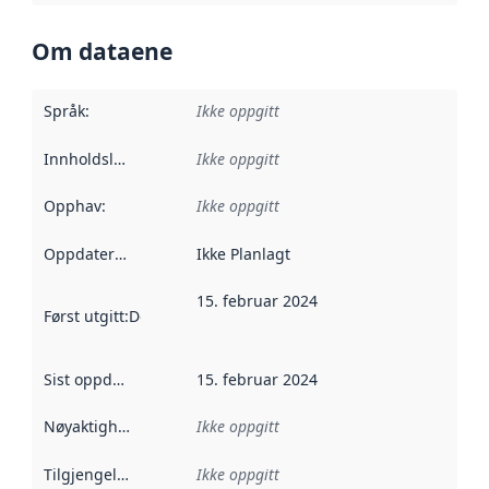
Om dataene
Språk
:
Ikke oppgitt
Innholdsleverandører
Ikke oppgitt
:
Opphav
:
Ikke oppgitt
Oppdateringsfrekvens
Ikke Planlagt
:
15. februar 2024
Først utgitt
:
Denne datoen sier når dataene i dette datasettet 
Sist oppdatert
:
15. februar 2024
Nøyaktighet
:
Ikke oppgitt
Tilgjengelighet
:
Ikke oppgitt