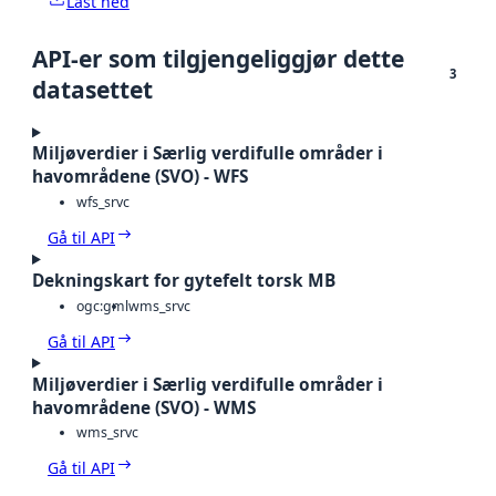
Last ned
API-er som tilgjengeliggjør dette
3
datasettet
Miljøverdier i Særlig verdifulle områder i
havområdene (SVO) - WFS
wfs_srvc
Gå til API
Dekningskart for gytefelt torsk MB
ogc:gml
wms_srvc
Gå til API
Miljøverdier i Særlig verdifulle områder i
havområdene (SVO) - WMS
wms_srvc
Gå til API