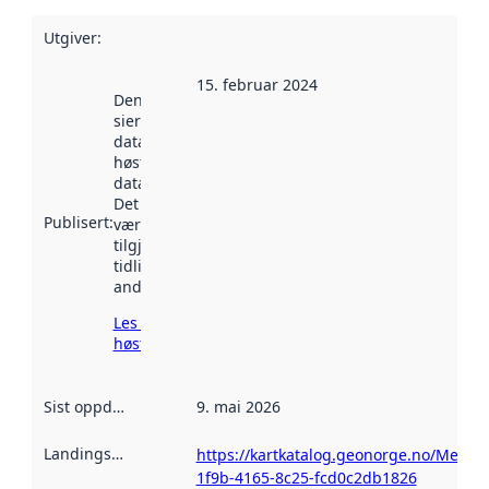
Utgiver
:
15. februar 2024
Denne datoen
sier når
datasettet ble
høstet av
data.norge.no.
Det kan ha
Publisert
:
vært
tilgjengelig
tidligere
andre steder.
Les mer om
høsting her
Sist oppdatert
:
9. mai 2026
Landingsside
:
https://kartkatalog.geonorge.no/Metad
1f9b-4165-8c25-fcd0c2db1826