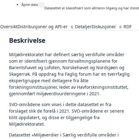
Åpne data
Datasettet er klassifisert som allmenn tilgang og har mins
Oversikt
Distribusjoner og API-er
Detaljer
Diskusjoner
RDF
6
0
Beskrivelse
Miljødirektoratet har definert særlig verdifulle områder
som er identifisert gjennom forvaltningsplanene for
Barentshavet og Lofoten, Norskehavet og Nordsjøen og
Skagerrak. På oppdrag fra Faglig forum har en tverrfaglig
ekspertgruppe med deltagere fra åtte
forskningsinstitusjoner, ledet av Havforskningsinstituttet,
gjennomført miljøverdivurderingene i 2021.
SVO-områdene som vises i dette datasettet er fra
forslaget slik de forelå i 2021. SVO-områdene er senere
blitt oppdatert, og disse er tilgjengelige fra
Miljødirektoratet.
Datasettet «Miljøverdier i Særlig verdifulle områder i