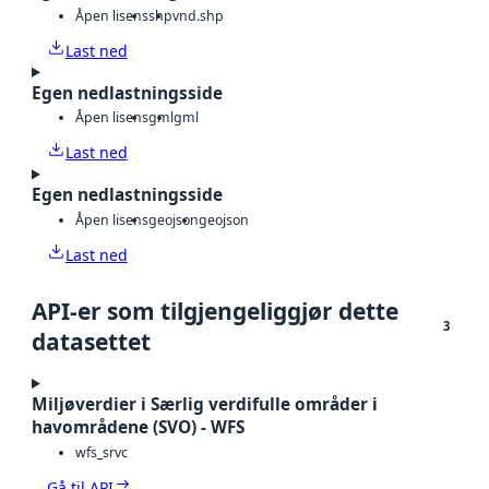
Åpen lisens
shp
vnd.shp
Last ned
Egen nedlastningsside
Åpen lisens
gml
gml
Last ned
Egen nedlastningsside
Åpen lisens
geojson
geojson
Last ned
API-er som tilgjengeliggjør dette
3
datasettet
Miljøverdier i Særlig verdifulle områder i
havområdene (SVO) - WFS
wfs_srvc
Gå til API