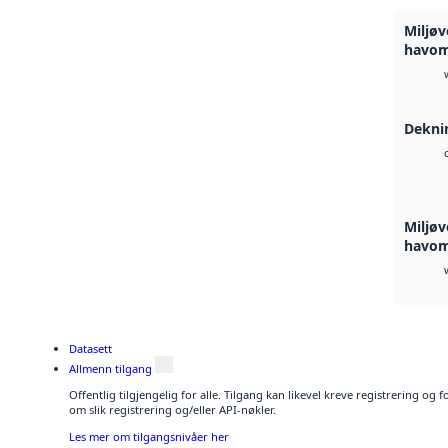
Miljøv
havom
Deknin
Miljøv
havom
Datasett
Allmenn tilgang
Offentlig tilgjengelig for alle. Tilgang kan likevel kreve registrering o
om slik registrering og/eller API-nøkler.
Les mer om tilgangsnivåer her