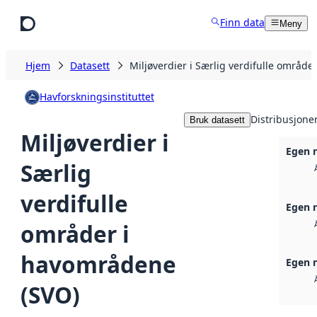
Hopp til hovedinnhold
Finn data
Meny
Hjem
Datasett
Miljøverdier i Særlig verdifulle områd
Havforskningsinstituttet
Distribusjone
Bruk datasett
Miljøverdier i
Egen 
Særlig
verdifulle
Egen 
områder i
havområdene
Egen 
(SVO)