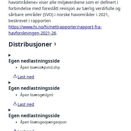
havområdene» viser alle miljøverdiene som er definert i
forbindelse med foreslått revisjon av Særlig verdifulle og
sårbare områder (SVO) i norske havområder i 2021,
beskrevet i rapporten
https://www.hi.no/hi/nettrapporter/rapport-fra-
havforskningen-2021-26
.
Distribusjoner
3
Egen nedlastningsside
Åpen lisens
shp
vnd.shp
Last ned
Egen nedlastningsside
Åpen lisens
gml
gml
Last ned
Egen nedlastningsside
Åpen lisens
geojson
geojson