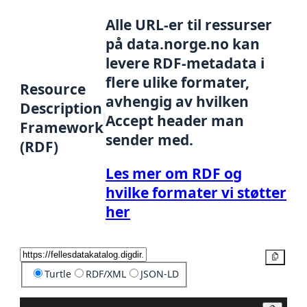
Alle URL-er til ressurser
på data.norge.no kan
levere RDF-metadata i
flere ulike formater,
Resource
avhengig av hvilken
Description
Accept header man
Framework
sender med.
(RDF)
Les mer om RDF og
hvilke formater vi støtter
her
Kopier
Turtle
RDF/XML
JSON-LD