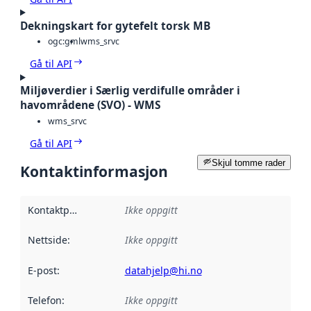
Dekningskart for gytefelt torsk MB
ogc:gml
wms_srvc
Gå til API
Miljøverdier i Særlig verdifulle områder i
havområdene (SVO) - WMS
wms_srvc
Gå til API
Skjul tomme rader
Kontaktinformasjon
Kontaktpunkt
:
Ikke oppgitt
Nettside
:
Ikke oppgitt
E-post
:
datahjelp@hi.no
Telefon
:
Ikke oppgitt