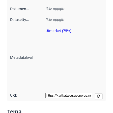
Dokumentasjon
:
Ikke oppgitt
Datasettype
:
Ikke oppgitt
Utmerket (75%)
Metadatakvalitet
er en indikator
på hvor godt
datasettene er
beskrevet ved
Metadatakvalitet
:
hjelp
avmetadata.
Les mer om
metadatakvalitet
her
URI:
Kopier
Tema