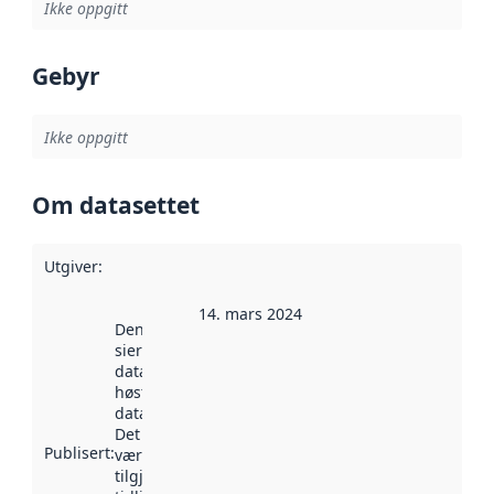
Ikke oppgitt
Gebyr
Ikke oppgitt
Om datasettet
Utgiver
:
14. mars 2024
Denne datoen
sier når
datasettet ble
høstet av
data.norge.no.
Det kan ha
Publisert
:
vært
tilgjengelig