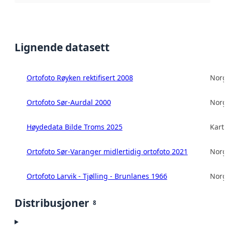
Lignende datasett
Ortofoto Røyken rektifisert 2008
Norg
Ortofoto Sør-Aurdal 2000
Norg
Høydedata Bilde Troms 2025
Kart
Ortofoto Sør-Varanger midlertidig ortofoto 2021
Norg
Ortofoto Larvik - Tjølling - Brunlanes 1966
Norg
Distribusjoner
8