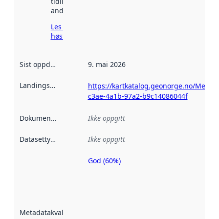
tidligere
andre steder.
Les mer om
høsting her
Sist oppdatert
:
9. mai 2026
Landingsside
:
https://kartkatalog.geonorge.no/Metad
c3ae-4a1b-97a2-b9c14086044f
Dokumentasjon
:
Ikke oppgitt
Datasettype
:
Ikke oppgitt
God (60%)
Metadatakvalitet
er en indikator
på hvor godt
datasettene er
beskrevet ved
Metadatakvalitet
:
hjelp