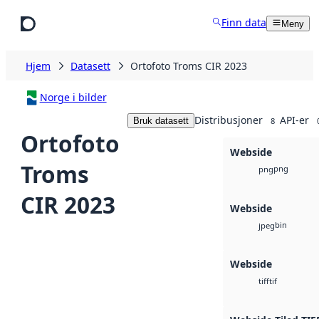
Hopp til hovedinnhold
Finn data
Meny
Hjem
Datasett
Ortofoto Troms CIR 2023
Norge i bilder
Distribusjoner
API-er
Bruk datasett
8
Ortofoto
Webside
Troms
png
png
CIR 2023
Webside
bin
jpeg
Webside
tif
tiff