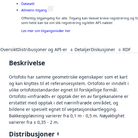
Datasett
Allmenn tilgang
Offentlig tilgjengelig for alle. Tilgang kan likevel kreve registrering og
som helst kan be om slik registrering og/eller API-nøkler.
Les mer om tilgangsnivåer her
Oversikt
Distribusjoner og API-er
Detaljer
Diskusjoner
RDF
8
0
Beskrivelse
Ortofoto har samme geometriske egenskaper som et kart
og kan knyttes til et referansesystem. Ortofoto er inndelt i
ulike ortofotostandarder egnet til forskjellige formål.
Ortofoto «infrarødt» er opptak der en av fargekanalene er
erstattet med opptak i det nærinfrarøde området, og
bildene er spesielt egnet til vegetasjonskartlegging.
Bakkeoppløsning varierer fra 0,1 m - 0,5 m. Nøyaktighet
varierer fra ± 0,35 - 2 m.
Distribusjoner
8