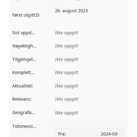
26. august 2023
Først utgitt
:
Denne datoen sier når dataene i dette datasettet 
Sist oppdatert
:
Ikke oppgitt
Nøyaktighet
:
Ikke oppgitt
Tilgjengelighet
:
Ikke oppgitt
Kompletthet
:
Ikke oppgitt
Aktualitet
:
Ikke oppgitt
Relevans
:
Ikke oppgitt
Geografisk avgrensning
:
Ikke oppgitt
Tidsmessig avgrensning
:
Fra
:
2024-03-