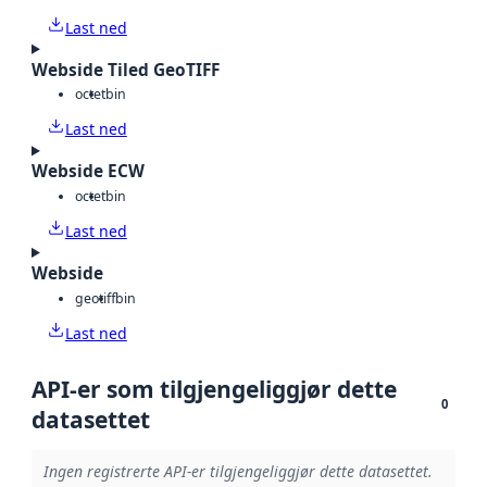
Last ned
Webside Tiled GeoTIFF
octet
bin
Last ned
Webside ECW
octet
bin
Last ned
Webside
geotiff
bin
Last ned
API-er som tilgjengeliggjør dette
0
datasettet
Ingen registrerte API-er tilgjengeliggjør dette datasettet.