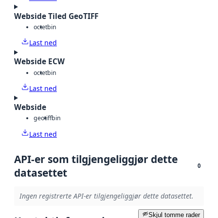
Webside Tiled GeoTIFF
octet
bin
Last ned
Webside ECW
octet
bin
Last ned
Webside
geotiff
bin
Last ned
API-er som tilgjengeliggjør dette
0
datasettet
Ingen registrerte API-er tilgjengeliggjør dette datasettet.
Skjul tomme rader