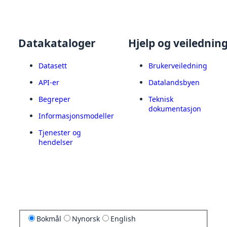
Datakataloger
Hjelp og veilednin
Datasett
Brukerveiledning
API-er
Datalandsbyen
Begreper
Teknisk
dokumentasjon
Informasjonsmodeller
Tjenester og
hendelser
Bokmål
Nynorsk
English