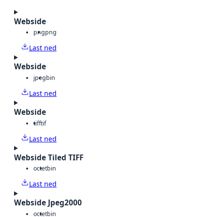
Webside
png
png
Last ned
Webside
jpeg
bin
Last ned
Webside
tiff
tif
Last ned
Webside Tiled TIFF
octet
bin
Last ned
Webside Jpeg2000
octet
bin