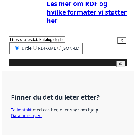
Les mer om RDF og
hvilke formater vi støtter
her
Kopier
Turtle
RDF/XML
JSON-LD
Kopier
Finner du det du leter etter?
Ta kontakt
med oss her, eller spør om hjelp i
Datalandsbyen
.