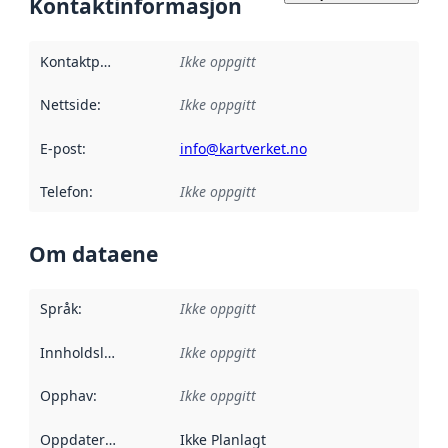
Kontaktinformasjon
Kontaktpunkt
:
Ikke oppgitt
Nettside
:
Ikke oppgitt
E-post
:
info@kartverket.no
Telefon
:
Ikke oppgitt
Om dataene
Språk
:
Ikke oppgitt
Innholdsleverandører
Ikke oppgitt
:
Opphav
:
Ikke oppgitt
Oppdateringsfrekvens
Ikke Planlagt
: