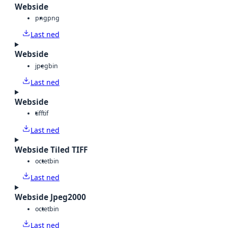
Webside
png
png
Last ned
Webside
jpeg
bin
Last ned
Webside
tiff
tif
Last ned
Webside Tiled TIFF
octet
bin
Last ned
Webside Jpeg2000
octet
bin
Last ned