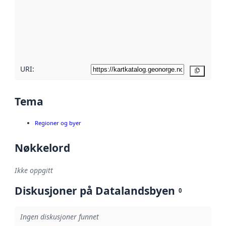
avmetadata.
Les mer om
metadatakvalitet
her
URI:
Kopier
Tema
Regioner og byer
Nøkkelord
Ikke oppgitt
Diskusjoner på Datalandsbyen
0
Ingen diskusjoner funnet