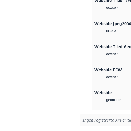
Webside Tiled TIF
bin
octet
Webside Jpeg200
bin
octet
Webside Tiled Ge
bin
octet
Webside ECW
bin
octet
Webside
bin
geotiff
Ingen registrerte API-er ti