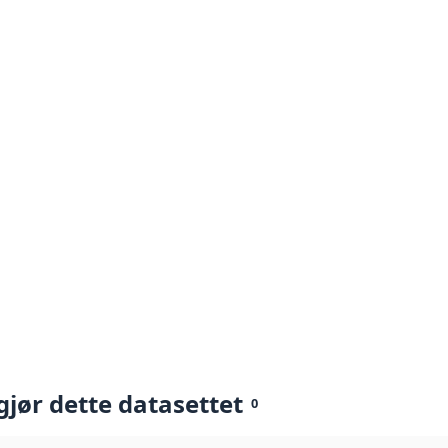
gjør dette datasettet
0