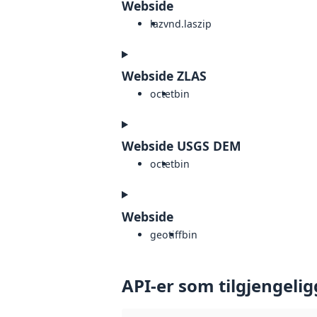
Webside
laz
vnd.laszip
Webside ZLAS
octet
bin
Webside USGS DEM
octet
bin
Webside
geotiff
bin
API-er som tilgjengelig