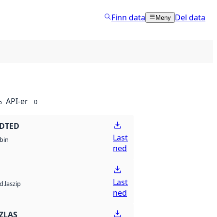
Finn data
Del data
Meny
API-er
5
0
 DTED
Last
bin
ned
Last
d.laszip
ned
ZLAS