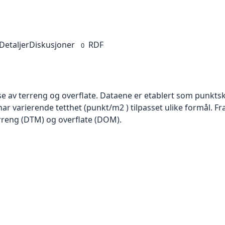
Detaljer
Diskusjoner
RDF
0
se av terreng og overflate. Dataene er etablert som punktsk
har varierende tetthet (punkt/m2 ) tilpasset ulike formål. F
rreng (DTM) og overflate (DOM).