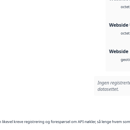
octet
Webside
octet
Webside
geoti
Ingen registrert
datasettet.
kan likevel kreve registrering og forespørsel om API-nøkler, så lenge hvem som