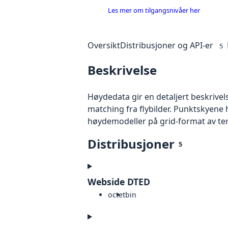
Les mer om tilgangsnivåer her
Oversikt
Distribusjoner og API-er
5
Beskrivelse
Høydedata gir en detaljert beskrivel
matching fra flybilder. Punktskyene 
høydemodeller på grid-format av te
Distribusjoner
5
Webside DTED
octet
bin