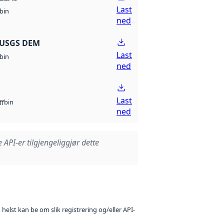
Last
bin
ned
 USGS DEM
Last
bin
ned
Last
bin
ff
ned
e API-er tilgjengeliggjør dette
 helst kan be om slik registrering og/eller API-