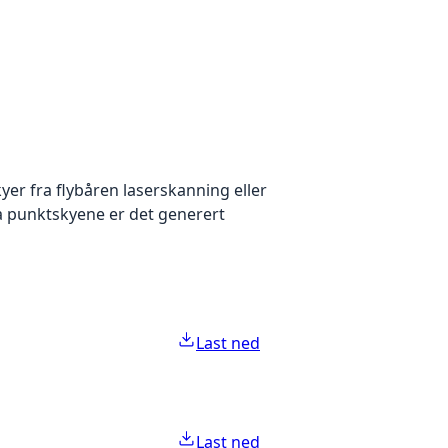
yer fra flybåren laserskanning eller
ra punktskyene er det generert
Last ned
Last ned