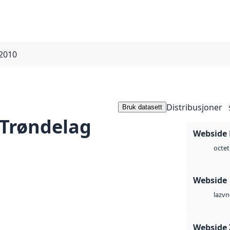
 2010
Distribusjoner
Bruk datasett
-Trøndelag
Webside
octet
Webside
vn
laz
Webside 