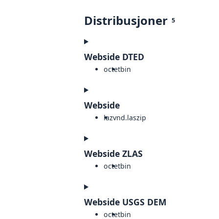
Distribusjoner
5
Webside DTED
octet
bin
Webside
laz
vnd.laszip
Webside ZLAS
octet
bin
Webside USGS DEM
octet
bin