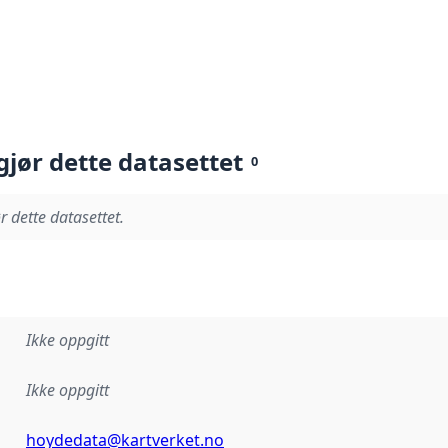
gjør dette datasettet
0
r dette datasettet.
Ikke oppgitt
Ikke oppgitt
hoydedata@kartverket.no