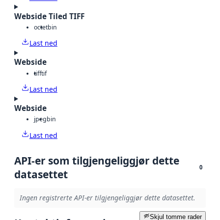
Webside Tiled TIFF
octet
bin
Last ned
Webside
tiff
tif
Last ned
Webside
jpeg
bin
Last ned
API-er som tilgjengeliggjør dette
0
datasettet
Ingen registrerte API-er tilgjengeliggjør dette datasettet.
Skjul tomme rader