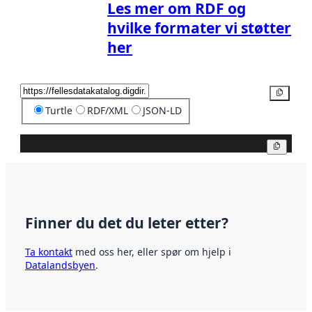
Les mer om RDF og
hvilke formater vi støtter
her
Kopier
Turtle
RDF/XML
JSON-LD
Kopier
Finner du det du leter etter?
Ta kontakt
med oss her, eller spør om hjelp i
Datalandsbyen
.