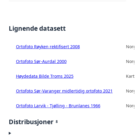
Lignende datasett
Ortofoto Røyken rektifisert 2008
Norg
Ortofoto Sør-Aurdal 2000
Norg
Høydedata Bilde Troms 2025
Kart
Ortofoto Sør-Varanger midlertidig ortofoto 2021
Norg
Ortofoto Larvik - Tjølling - Brunlanes 1966
Norg
Distribusjoner
8