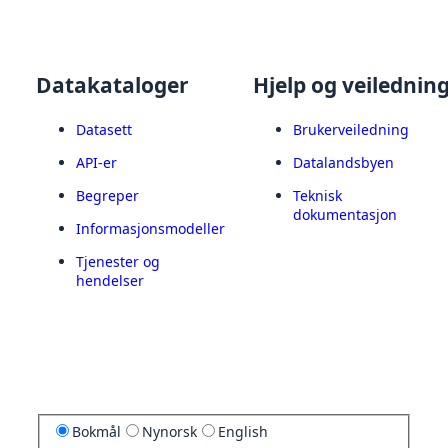
Datakataloger
Hjelp og veilednin
Datasett
Brukerveiledning
API-er
Datalandsbyen
Begreper
Teknisk
dokumentasjon
Informasjonsmodeller
Tjenester og
hendelser
Bokmål
Nynorsk
English