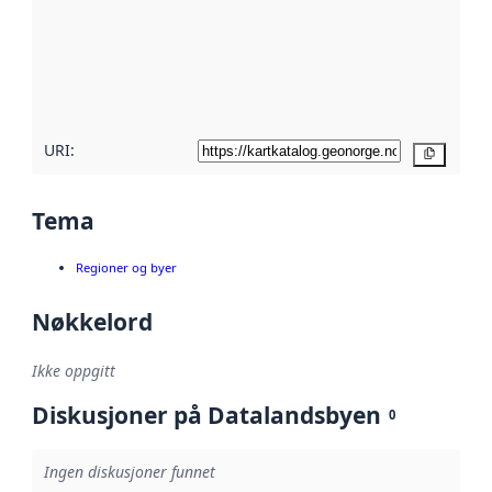
avmetadata.
Les mer om
metadatakvalitet
her
URI:
Kopier
Tema
Regioner og byer
Nøkkelord
Ikke oppgitt
Diskusjoner på Datalandsbyen
0
Ingen diskusjoner funnet