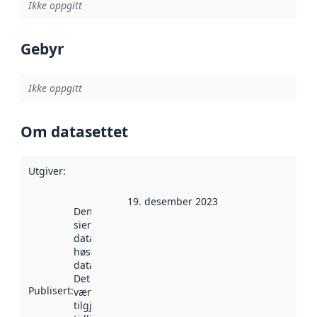
Ikke oppgitt
Gebyr
Ikke oppgitt
Om datasettet
Utgiver
:
19. desember 2023
Denne datoen
sier når
datasettet ble
høstet av
data.norge.no.
Det kan ha
Publisert
:
vært
tilgjengelig