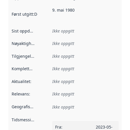
9. mai 1980
Først utgitt
:
Denne datoen sier når dataene i dette datasettet 
Sist oppdatert
:
Ikke oppgitt
Nøyaktighet
:
Ikke oppgitt
Tilgjengelighet
:
Ikke oppgitt
Kompletthet
:
Ikke oppgitt
Aktualitet
:
Ikke oppgitt
Relevans
:
Ikke oppgitt
Geografisk avgrensning
:
Ikke oppgitt
Tidsmessig avgrensning
:
Fra
:
2023-05-