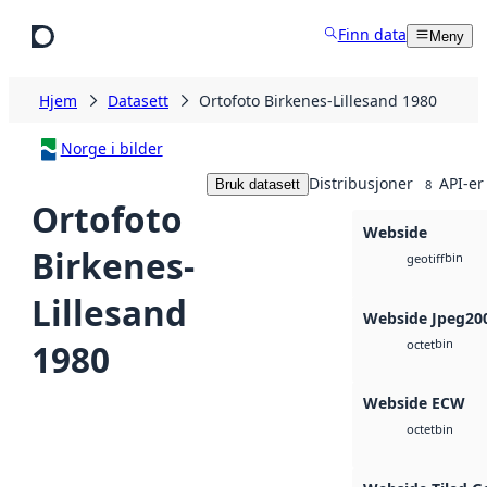
Hopp til hovedinnhold
Finn data
Meny
Hjem
Datasett
Ortofoto Birkenes-Lillesand 1980
Norge i bilder
Distribusjoner
API-er
Bruk datasett
8
Ortofoto
Webside
Birkenes-
bin
geotiff
Lillesand
Webside Jpeg20
bin
1980
octet
Webside ECW
bin
octet