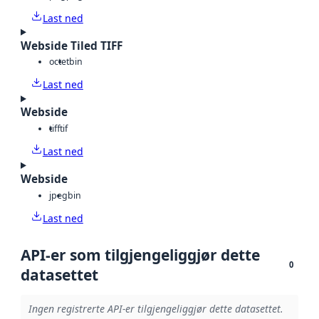
Last ned
Webside Tiled TIFF
octet
bin
Last ned
Webside
tiff
tif
Last ned
Webside
jpeg
bin
Last ned
API-er som tilgjengeliggjør dette
0
datasettet
Ingen registrerte API-er tilgjengeliggjør dette datasettet.