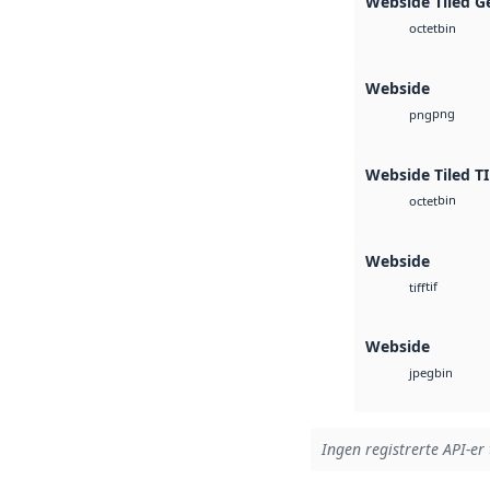
Webside Tiled G
bin
octet
Webside
png
png
Webside Tiled T
bin
octet
Webside
tif
tiff
Webside
bin
jpeg
Ingen registrerte API-er 