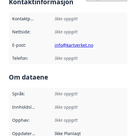
Kontaktinformasjon
Kontaktpunkt
:
Ikke oppgitt
Nettside
:
Ikke oppgitt
E-post
:
info@kartverket.no
Telefon
:
Ikke oppgitt
Om dataene
Språk
:
Ikke oppgitt
Innholdsleverandører
Ikke oppgitt
:
Opphav
:
Ikke oppgitt
Oppdateringsfrekvens
Ikke Planlagt
: