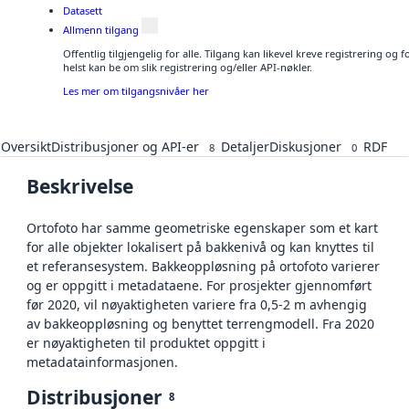
Datasett
Allmenn tilgang
Offentlig tilgjengelig for alle. Tilgang kan likevel kreve registrering o
helst kan be om slik registrering og/eller API-nøkler.
Les mer om tilgangsnivåer her
Oversikt
Distribusjoner og API-er
Detaljer
Diskusjoner
RDF
8
0
Beskrivelse
Ortofoto har samme geometriske egenskaper som et kart
for alle objekter lokalisert på bakkenivå og kan knyttes til
et referansesystem. Bakkeoppløsning på ortofoto varierer
og er oppgitt i metadataene. For prosjekter gjennomført
før 2020, vil nøyaktigheten variere fra 0,5-2 m avhengig
av bakkeoppløsning og benyttet terrengmodell. Fra 2020
er nøyaktigheten til produktet oppgitt i
metadatainformasjonen.
Distribusjoner
8