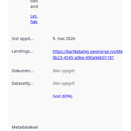
tidligere
andre steder.
Les mer om
høsting her
Sist oppdatert
:
9. mai 2026
Landingsside
:
https://kartkatalog.geonorge.no/Metad
0b23-4545-a0be-690a9eb01181
Dokumentasjon
:
Ikke oppgitt
Datasettype
:
Ikke oppgitt
God (60%)
Metadatakvalitet
er en indikator
på hvor godt
datasettene er
beskrevet ved
Metadatakvalitet
:
hjelp