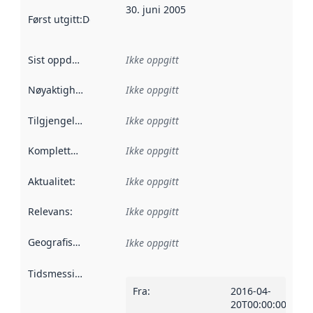
30. juni 2005
Først utgitt
:
Denne datoen sier når dataene i dette datasettet 
Sist oppdatert
:
Ikke oppgitt
Nøyaktighet
:
Ikke oppgitt
Tilgjengelighet
:
Ikke oppgitt
Kompletthet
:
Ikke oppgitt
Aktualitet
:
Ikke oppgitt
Relevans
:
Ikke oppgitt
Geografisk avgrensning
:
Ikke oppgitt
Tidsmessig avgrensning
:
Fra
:
2016-04-
20T00:00:00Z