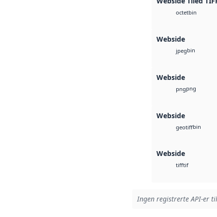
Webside Tiled TIF
bin
octet
Webside
bin
jpeg
Webside
png
png
Webside
bin
geotiff
Webside
tif
tiff
Ingen registrerte API-er ti