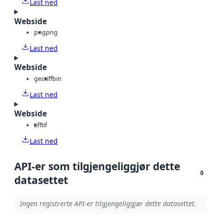
Last ned
Webside
png
png
Last ned
Webside
geotiff
bin
Last ned
Webside
tiff
tif
Last ned
API-er som tilgjengeliggjør dette
0
datasettet
Ingen registrerte API-er tilgjengeliggjør dette datasettet.