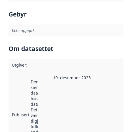
Gebyr
Ikke oppgitt
Om datasettet
Utgiver
:
19. desember 2023
Denne datoen
sier når
datasettet ble
høstet av
data.norge.no.
Det kan ha
Publisert
:
vært
tilgjengelig
tidligere