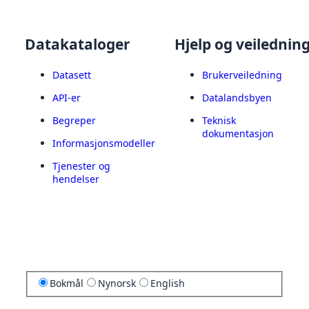
Datakataloger
Hjelp og veilednin
Datasett
Brukerveiledning
API-er
Datalandsbyen
Begreper
Teknisk
dokumentasjon
Informasjonsmodeller
Tjenester og
hendelser
Bokmål
Nynorsk
English