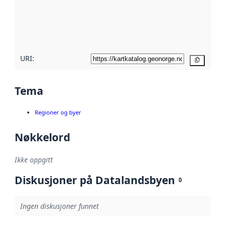
Les mer om
metadatakvalitet
her
URI:
Kopier
Tema
Regioner og byer
Nøkkelord
Ikke oppgitt
Diskusjoner på Datalandsbyen
0
Ingen diskusjoner funnet