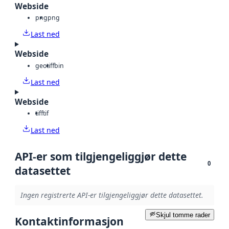
Webside
png
png
Last ned
Webside
geotiff
bin
Last ned
Webside
tiff
tif
Last ned
API-er som tilgjengeliggjør dette
0
datasettet
Ingen registrerte API-er tilgjengeliggjør dette datasettet.
Skjul tomme rader
Kontaktinformasjon