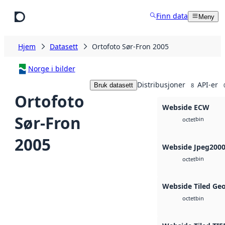
Hopp til hovedinnhold
Finn data
Meny
Hjem
Datasett
Ortofoto Sør-Fron 2005
Norge i bilder
Distribusjoner
API-er
Bruk datasett
8
Ortofoto
Webside ECW
Sør-Fron
bin
octet
2005
Webside Jpeg200
bin
octet
Webside Tiled Ge
bin
octet