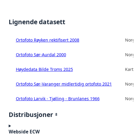
Lignende datasett
Ortofoto Røyken rektifisert 2008
Norg
Ortofoto Sør-Aurdal 2000
Norg
Høydedata Bilde Troms 2025
Kart
Ortofoto Sør-Varanger midlertidig ortofoto 2021
Norg
Ortofoto Larvik - Tjølling - Brunlanes 1966
Norg
Distribusjoner
8
Webside ECW