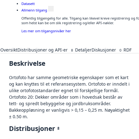
Datasett
Allmenn tilgang
Offentlig tilgjengelig for alle. Tilgang kan likevel kreve registrering og
som helst kan be om slik registrering og/eller API-nøkler.
Les mer om tilgangsnivåer her
Oversikt
Distribusjoner og API-er
Detaljer
Diskusjoner
RDF
8
0
Beskrivelse
Ortofoto har samme geometriske egenskaper som et kart
og kan knyttes til et referansesystem. Ortofoto er inndelt i
ulike ortofotostandarder egnet til forskjellige formål.
Ortofoto 20: Dekker områder som i hovedsak består av
tett- og spredt bebyggelse og jordbruksområder.
Bakkeoppløsning er vanligvis > 0,15 – 0,25 m. Nøyaktighet
± 0.50 m.
Distribusjoner
8