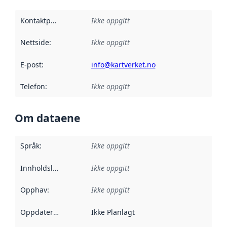
Kontaktpunkt
:
Ikke oppgitt
Nettside
:
Ikke oppgitt
E-post
:
info@kartverket.no
Telefon
:
Ikke oppgitt
Om dataene
Språk
:
Ikke oppgitt
Innholdsleverandører
Ikke oppgitt
:
Opphav
:
Ikke oppgitt
Oppdateringsfrekvens
Ikke Planlagt
: