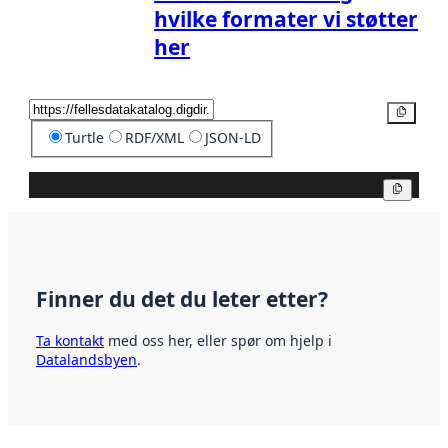
hvilke formater vi støtter
her
Kopier
Turtle
RDF/XML
JSON-LD
Kopier
Finner du det du leter etter?
Ta kontakt
med oss her, eller spør om hjelp i
Datalandsbyen
.