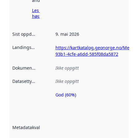
andre steder.
Les mer om
høsting her
Sist oppdatert
:
9. mai 2026
Landingsside
:
https://kartkatalog.geonorge.no/Metada
93b1-4cfe-a6dd-585f08da5872
Dokumentasjon
:
Ikke oppgitt
Datasettype
:
Ikke oppgitt
God (60%)
Metadatakvalitet
er en indikator
på hvor godt
datasettene er
beskrevet ved
Metadatakvalitet
:
hjelp
avmetadata.