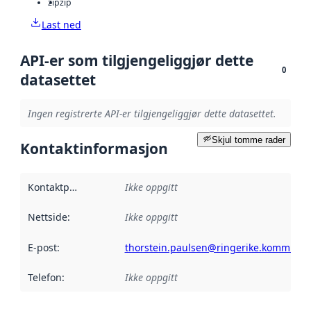
zip
zip
Last ned
API-er som tilgjengeliggjør dette
0
datasettet
Ingen registrerte API-er tilgjengeliggjør dette datasettet.
Skjul tomme rader
Kontaktinformasjon
Kontaktpunkt
:
Ikke oppgitt
Nettside
:
Ikke oppgitt
E-post
:
thorstein.paulsen@ringerike.kommune
Telefon
:
Ikke oppgitt