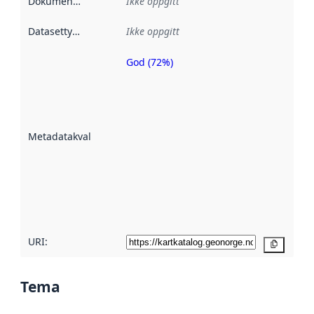
Dokumentasjon
:
Ikke oppgitt
Datasettype
:
Ikke oppgitt
God (72%)
Metadatakvalitet
er en indikator
på hvor godt
datasettene er
beskrevet ved
Metadatakvalitet
:
hjelp
avmetadata.
Les mer om
metadatakvalitet
her
URI:
Kopier
Tema