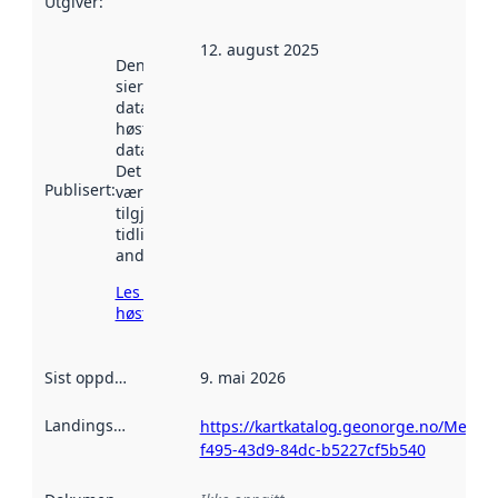
Utgiver
:
12. august 2025
Denne datoen
sier når
datasettet ble
høstet av
data.norge.no.
Det kan ha
Publisert
:
vært
tilgjengelig
tidligere
andre steder.
Les mer om
høsting her
Sist oppdatert
:
9. mai 2026
Landingsside
:
https://kartkatalog.geonorge.no/Metad
f495-43d9-84dc-b5227cf5b540