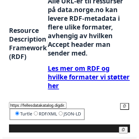
Alle URL-er til ressurser
på data.norge.no kan
levere RDF-metadata i
flere ulike formater,
Resource
avhengig av hvilken
Description
Accept header man
Framework
sender med.
(RDF)
Les mer om RDF og
hvilke formater vi støtter
her
Kopier
Turtle
RDF/XML
JSON-LD
Kopier