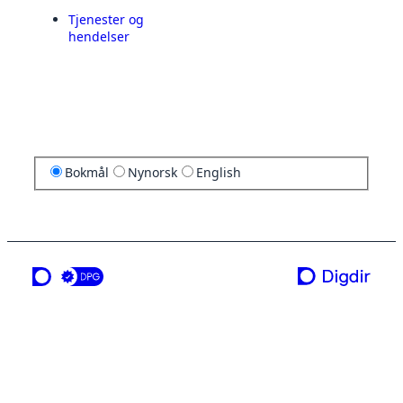
Tjenester og
hendelser
Bokmål
Nynorsk
English
en tjeneste fra