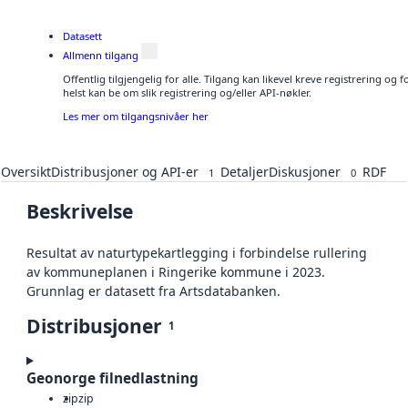
Datasett
Allmenn tilgang
Offentlig tilgjengelig for alle. Tilgang kan likevel kreve registrering o
helst kan be om slik registrering og/eller API-nøkler.
Les mer om tilgangsnivåer her
Oversikt
Distribusjoner og API-er
Detaljer
Diskusjoner
RDF
1
0
Beskrivelse
Resultat av naturtypekartlegging i forbindelse rullering
av kommuneplanen i Ringerike kommune i 2023.
Grunnlag er datasett fra Artsdatabanken.
Distribusjoner
1
Geonorge filnedlastning
zip
zip