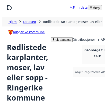
Hopp til hovedinnhold
Finn data
Meny
Hjem
Datasett
Rødlistede karplanter, moser, lav elle
Ringerike kommune
Distribusjoner
AP
Bruk datasett
1
Rødlistede
Geonorge fil
karplanter,
zip
zip
moser, lav
Ingen registrerte API
eller sopp -
Ringerike
kommune