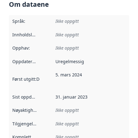
Om dataene
Språk
:
Ikke oppgitt
Innholdsleverandører
Ikke oppgitt
:
Opphav
:
Ikke oppgitt
Oppdateringsfrekvens
Uregelmessig
:
5. mars 2024
Først utgitt
:
Denne datoen sier når dataene i dette datasettet 
Sist oppdatert
:
31. januar 2023
Nøyaktighet
:
Ikke oppgitt
Tilgjengelighet
:
Ikke oppgitt
Kompletthet
:
Ikke oppgitt