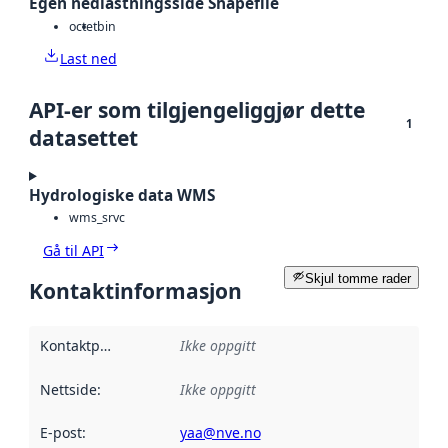
Egen nedlastningsside Shapefile
octet
bin
Last ned
API-er som tilgjengeliggjør dette
1
datasettet
Hydrologiske data WMS
wms_srvc
Gå til API
Skjul tomme rader
Kontaktinformasjon
Kontaktpunkt
:
Ikke oppgitt
Nettside
:
Ikke oppgitt
E-post
:
yaa@nve.no