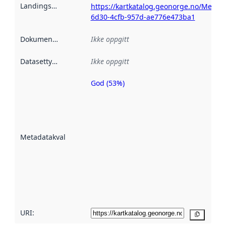
Landingsside
:
https://kartkatalog.geonorge.no/Metad
6d30-4cfb-957d-ae776e473ba1
Dokumentasjon
:
Ikke oppgitt
Datasettype
:
Ikke oppgitt
God (53%)
Metadatakvalitet
er en indikator
på hvor godt
datasettene er
beskrevet ved
Metadatakvalitet
:
hjelp
avmetadata.
Les mer om
metadatakvalitet
her
URI:
Kopier