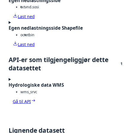
Egen nedlastningsside
txt
vnd.sosi
Last ned
Egen nedlastningsside Shapefile
octet
bin
Last ned
API-er som tilgjengeliggjør dette
1
datasettet
Hydrologiske data WMS
wms_srvc
Gå til API
Lignende datasett