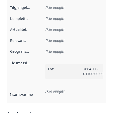
Tilgjengelighet
:
Ikke oppgitt
Kompletthet
:
Ikke oppgitt
Aktualitet
:
Ikke oppgitt
Relevans
:
Ikke oppgitt
Geografisk avgrensning
:
Ikke oppgitt
Tidsmessig avgrensning
:
Fra
:
2004-11-
01T00:00:00Z
Ikke oppgitt
I samsvar med
:
Referanse til en implementasjonsregel eller a