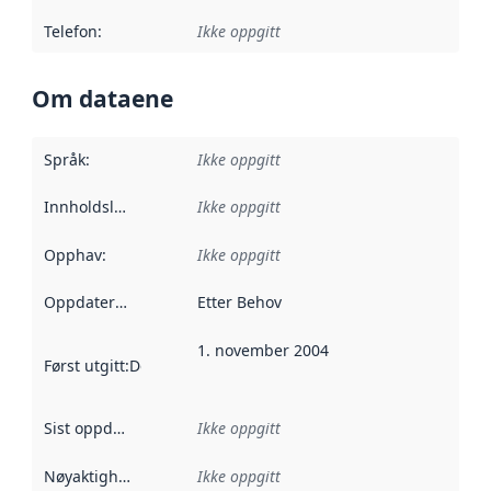
Telefon
:
Ikke oppgitt
Om dataene
Språk
:
Ikke oppgitt
Innholdsleverandører
Ikke oppgitt
:
Opphav
:
Ikke oppgitt
Oppdateringsfrekvens
Etter Behov
:
1. november 2004
Først utgitt
:
Denne datoen sier når dataene i dette datasettet 
Sist oppdatert
:
Ikke oppgitt
Nøyaktighet
:
Ikke oppgitt