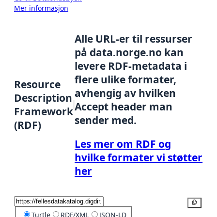
Mer informasjon
Alle URL-er til ressurser
på data.norge.no kan
levere RDF-metadata i
flere ulike formater,
Resource
avhengig av hvilken
Description
Accept header man
Framework
sender med.
(RDF)
Les mer om RDF og
hvilke formater vi støtter
her
Kopier
Turtle
RDF/XML
JSON-LD