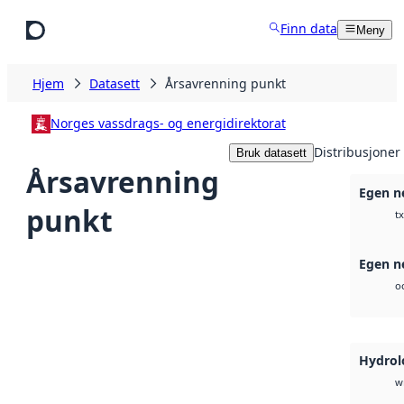
Hopp til hovedinnhold
Finn data
Meny
Hjem
Datasett
Årsavrenning punkt
Norges vassdrags- og energidirektorat
Distribusjoner
Bruk datasett
Årsavrenning
Egen n
punkt
tx
Egen n
o
Hydrol
w