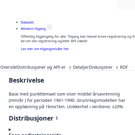
Datasett
Allmenn tilgang
Offentlig tilgjengelig for alle. Tilgang kan likevel kreve registrering o
be om slik registrering og/eller API-nøkler.
Les mer om tilgangsnivåer her
Oversikt
Distribusjoner og API-er
Detaljer
Diskusjoner
RDF
3
0
Beskrivelse
Base med punkttemaet som viser middel årsavrenning
(mm/år ) for perioden 1961-1990. Grunnlagsmodellen har
en oppløsning på 1kmx1km. Usikkerhet i verdiene: ±20%.
Distribusjoner
2