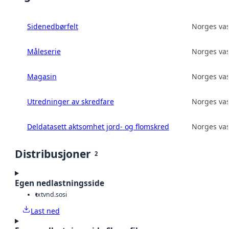
Sidenedbørfelt
Norges vas
Måleserie
Norges vas
Magasin
Norges vas
Utredninger av skredfare
Norges vas
Deldatasett aktsomhet jord- og flomskred
Norges vas
Distribusjoner
2
Egen nedlastningsside
txt
vnd.sosi
Last ned