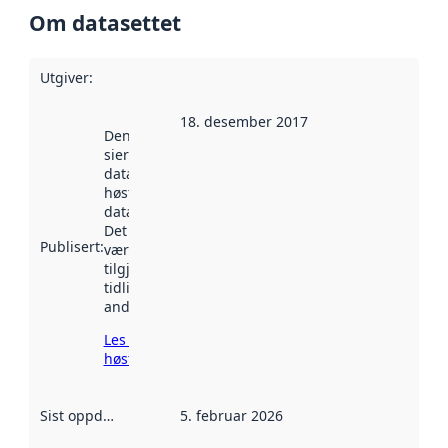
Om datasettet
Utgiver
:
18. desember 2017
Denne datoen
sier når
datasettet ble
høstet av
data.norge.no.
Det kan ha
Publisert
:
vært
tilgjengelig
tidligere
andre steder.
Les mer om
høsting her
Sist oppdatert
:
5. februar 2026