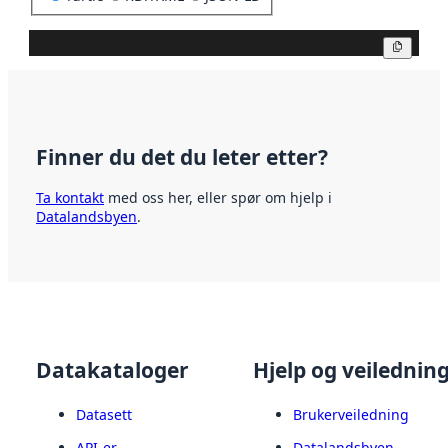
Kopier
Finner du det du leter etter?
Ta kontakt
med oss her, eller spør om hjelp i
Datalandsbyen
.
Datakataloger
Hjelp og veilednin
Datasett
Brukerveiledning
API-er
Datalandsbyen