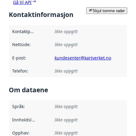
Gå til API
Skjul tomme rader
Kontaktinformasjon
Kontaktpunkt
:
Ikke oppgitt
Nettside
:
Ikke oppgitt
E-post
:
kundesenter@kartverket.no
Telefon
:
Ikke oppgitt
Om dataene
Språk
:
Ikke oppgitt
Innholdsleverandører
Ikke oppgitt
:
Opphav
:
Ikke oppgitt