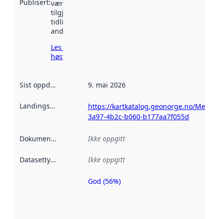
Publisert
:
vært
tilgjengelig
tidligere
andre steder.
Les mer om
høsting her
Sist oppdatert
:
9. mai 2026
Landingsside
:
https://kartkatalog.geonorge.no/Metad
3a97-4b2c-b060-b177aa7f055d
Dokumentasjon
:
Ikke oppgitt
Datasettype
:
Ikke oppgitt
God (56%)
Metadatakvalitet
er en indikator
på hvor godt
datasettene er