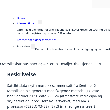
Datasett
Allmenn tilgang
Offentlig tilgjengelig for alle. Tilgang kan likevel kreve registrering o
be om slik registrering og/eller API-nøkler.
Les mer om tilgangsnivåer her
Åpne data
Datasettet er klassifisert som allmenn tilgang og har mins
Oversikt
Distribusjoner og API-er
Detaljer
Diskusjoner
RDF
3
0
Beskrivelse
Satellittdata skyfri mosaikk sammensatt fra Sentinel-2.
Mosaikken ble generert med følgende metode: (1) Laste
ned Sentinel-2 L1C data. (2) L2A (atmosfære korreksjon og
sky-deteksjon) produsert av Kartverket, med MAJA
prosessor (CESBIO/CNES). (3) L3 (månedlige synteser)