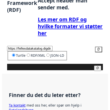
Accept header man
Framework
sender med.
(RDF)
Les mer om RDF og
hvilke formater vi støtter
her
Kopier
Turtle
RDF/XML
JSON-LD
Kopier
Finner du det du leter etter?
Ta kontakt
med oss her, eller spør om hjelp i
Datalandsbyen
.