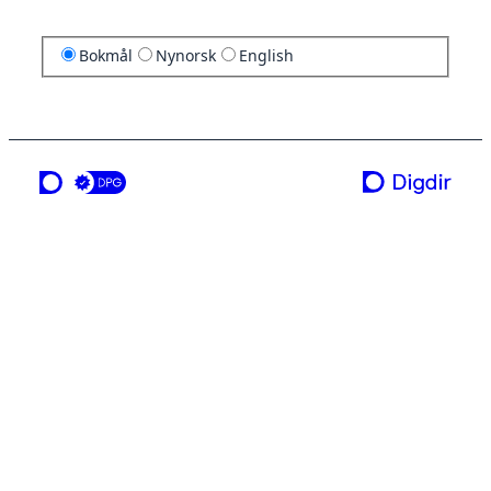
Bokmål
Nynorsk
English
en tjeneste fra