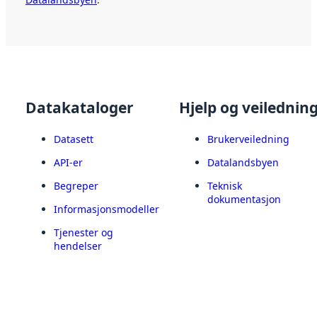
Datakataloger
Hjelp og veilednin
Datasett
Brukerveiledning
API-er
Datalandsbyen
Begreper
Teknisk
dokumentasjon
Informasjonsmodeller
Tjenester og
hendelser