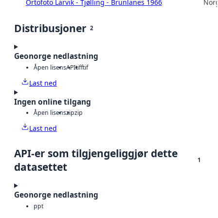
Ortofoto Larvik - Tjølling - Brunlanes 1966
Norg
Distribusjoner
2
Geonorge nedlastning
Åpen lisens
API
tiff
tif
Last ned
Ingen online tilgang
Åpen lisens
zip
zip
Last ned
API-er som tilgjengeliggjør dette
1
datasettet
Geonorge nedlastning
ppt