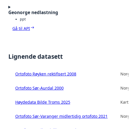
Geonorge nedlastning
ppt
Gå til API
Lignende datasett
Ortofoto Røyken rektifisert 2008
Norg
Ortofoto Sør-Aurdal 2000
Norg
Høydedata Bilde Troms 2025
Kart
Ortofoto Sør-Varanger midlertidig ortofoto 2021
Norg