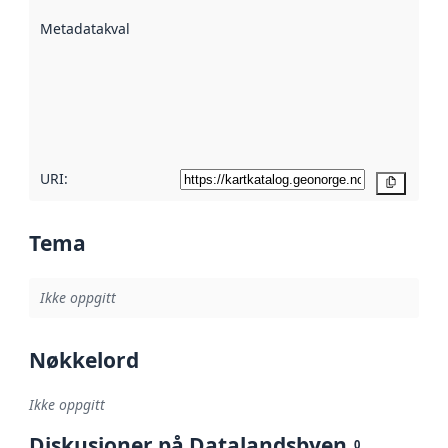
beskrevet ved
Metadatakvalitet
:
hjelp
avmetadata.
Les mer om
metadatakvalitet
her
URI:
Kopier
Tema
Ikke oppgitt
Nøkkelord
Ikke oppgitt
Diskusjoner på Datalandsbyen
0