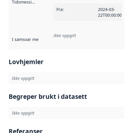
Tidsmessig avgrensning
:
Fra
:
2024-03-
22T00:00:00Z
Ikke oppgitt
I samsvar med
:
Referanse til en implementasjonsregel eller a
Lovhjemler
Ikke oppgitt
Begreper brukt i datasett
Ikke oppgitt
Referanser