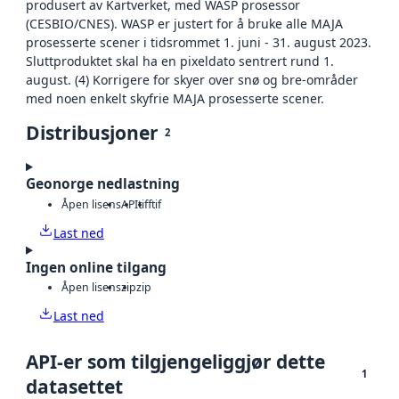
produsert av Kartverket, med WASP prosessor
(CESBIO/CNES). WASP er justert for å bruke alle MAJA
prosesserte scener i tidsrommet 1. juni - 31. august 2023.
Sluttproduktet skal ha en pixeldato sentrert rund 1.
august. (4) Korrigere for skyer over snø og bre-områder
med noen enkelt skyfrie MAJA prosesserte scener.
Distribusjoner
2
Geonorge nedlastning
Åpen lisens
API
tiff
tif
Last ned
Ingen online tilgang
Åpen lisens
zip
zip
Last ned
API-er som tilgjengeliggjør dette
1
datasettet