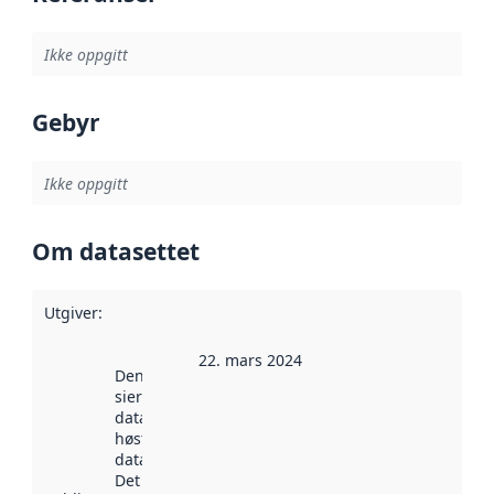
Ikke oppgitt
Gebyr
Ikke oppgitt
Om datasettet
Utgiver
:
22. mars 2024
Denne datoen
sier når
datasettet ble
høstet av
data.norge.no.
Det kan ha