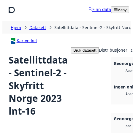
Hopp til hovedinnhold
Finn data
Meny
Hjem
Datasett
Satellittdata - Sentinel-2 - Skyfritt Norg
Kartverket
Distribusjoner
Bruk datasett
2
Satellittdata
Geonorge
- Sentinel-2 -
Åpen
Skyfritt
Ingen onl
Norge 2023
Åpen
lnt-16
Geonorge
ppt