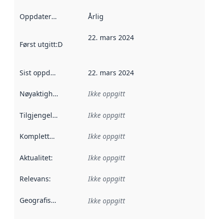
Oppdateringsfrekvens
Årlig
:
22. mars 2024
Først utgitt
:
Denne datoen sier når dataene i dette datasettet 
Sist oppdatert
:
22. mars 2024
Nøyaktighet
:
Ikke oppgitt
Tilgjengelighet
:
Ikke oppgitt
Kompletthet
:
Ikke oppgitt
Aktualitet
:
Ikke oppgitt
Relevans
:
Ikke oppgitt
Geografisk avgrensning
:
Ikke oppgitt