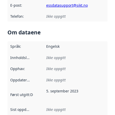
E-post
:
essdatasupport@sikt.no
Telefon
:
Ikke oppgitt
Om dataene
Språk
:
Engelsk
Innholdsleverandører
Ikke oppgitt
:
Opphav
:
Ikke oppgitt
Oppdateringsfrekvens
Ikke oppgitt
:
5. september 2023
Først utgitt
:
Denne datoen sier når dataene i dette datasettet 
Sist oppdatert
:
Ikke oppgitt