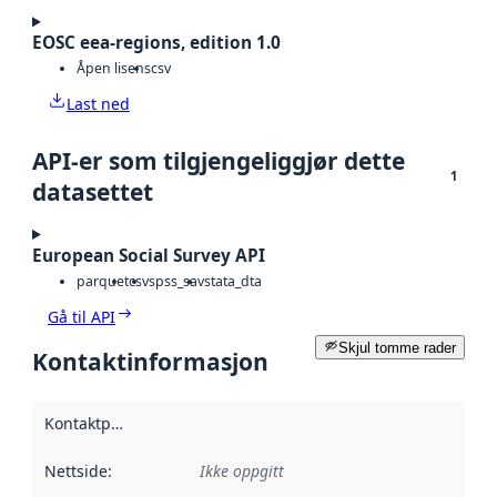
EOSC eea-regions, edition 1.0
Åpen lisens
csv
Last ned
API-er som tilgjengeliggjør dette
1
datasettet
European Social Survey API
parquet
csv
spss_sav
stata_dta
Gå til API
Skjul tomme rader
Kontaktinformasjon
Kontaktpunkt
:
Nettside
:
Ikke oppgitt