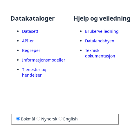
Datakataloger
Hjelp og veilednin
Datasett
Brukerveiledning
API-er
Datalandsbyen
Begreper
Teknisk
dokumentasjon
Informasjonsmodeller
Tjenester og
hendelser
Bokmål
Nynorsk
English