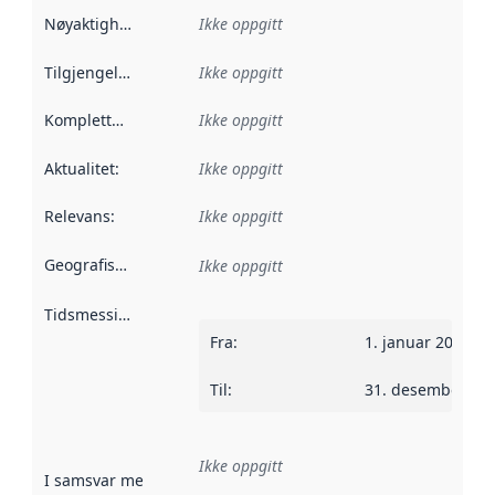
Nøyaktighet
:
Ikke oppgitt
Tilgjengelighet
:
Ikke oppgitt
Kompletthet
:
Ikke oppgitt
Aktualitet
:
Ikke oppgitt
Relevans
:
Ikke oppgitt
Geografisk avgrensning
:
Ikke oppgitt
Tidsmessig avgrensning
:
Fra
:
1. januar 2016
Til
:
31. desember 20
Ikke oppgitt
I samsvar med
:
Referanse til en implementasjonsregel eller a