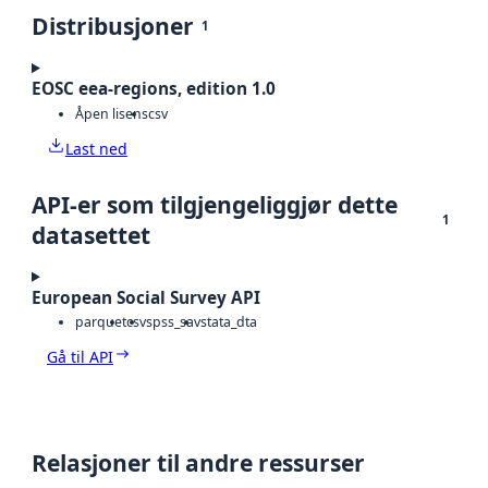
Distribusjoner
1
EOSC eea-regions, edition 1.0
Åpen lisens
csv
Last ned
API-er som tilgjengeliggjør dette
1
datasettet
European Social Survey API
parquet
csv
spss_sav
stata_dta
Gå til API
Relasjoner til andre ressurser