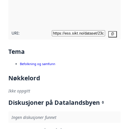
Les mer om
metadatakvalitet
her
URI:
Kopier
Tema
Befolkning og samfunn
Nøkkelord
Ikke oppgitt
Diskusjoner på Datalandsbyen
0
Ingen diskusjoner funnet