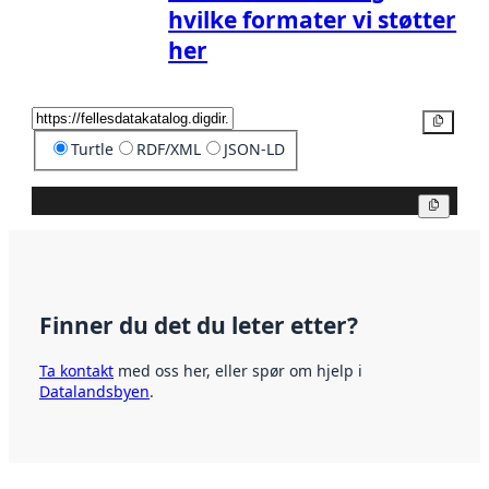
hvilke formater vi støtter
her
Kopier
Turtle
RDF/XML
JSON-LD
Kopier
Finner du det du leter etter?
Ta kontakt
med oss her, eller spør om hjelp i
Datalandsbyen
.