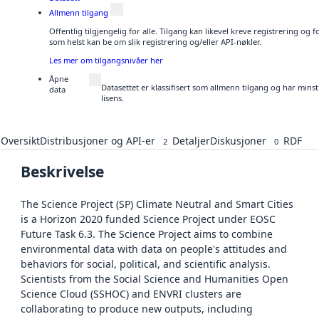
Allmenn tilgang
Offentlig tilgjengelig for alle. Tilgang kan likevel kreve registrering og
som helst kan be om slik registrering og/eller API-nøkler.
Les mer om tilgangsnivåer her
Åpne
Datasettet er klassifisert som allmenn tilgang og har min
data
lisens.
Oversikt
Distribusjoner og API-er
Detaljer
Diskusjoner
RDF
2
0
Beskrivelse
The Science Project (SP) Climate Neutral and Smart Cities
is a Horizon 2020 funded Science Project under EOSC
Future Task 6.3. The Science Project aims to combine
environmental data with data on people's attitudes and
behaviors for social, political, and scientific analysis.
Scientists from the Social Science and Humanities Open
Science Cloud (SSHOC) and ENVRI clusters are
collaborating to produce new outputs, including