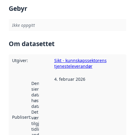
Gebyr
Ikke oppgitt
Om datasettet
Utgiver
:
Sikt - kunnskapssektorens
tjenesteleverandør
4. februar 2026
Denne datoen
sier når
datasettet ble
høstet av
data.norge.no.
Det kan ha
Publisert
:
vært
tilgjengelig
tidligere
andre steder.