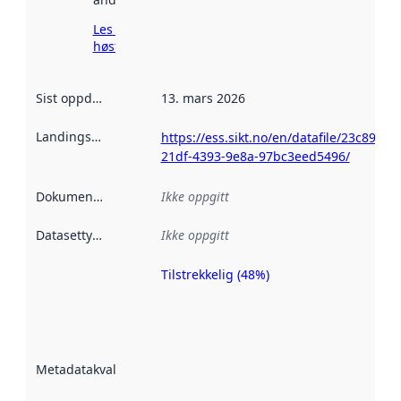
Les mer om
høsting her
Sist oppdatert
:
13. mars 2026
Landingsside
:
https://ess.sikt.no/en/datafile/23c896b0
21df-4393-9e8a-97bc3eed5496/
Dokumentasjon
:
Ikke oppgitt
Datasettype
:
Ikke oppgitt
Tilstrekkelig (48%)
Metadatakvalitet
er en indikator
på hvor godt
datasettene er
beskrevet ved
Metadatakvalitet
:
hjelp
avmetadata.