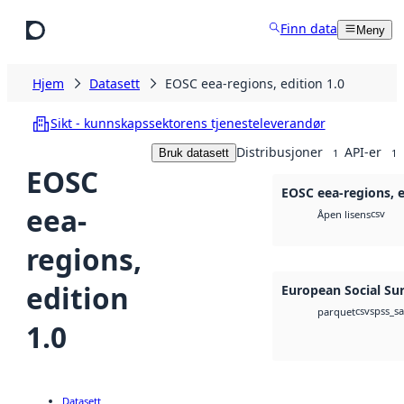
Hopp til hovedinnhold
Finn data
Meny
Hjem
Datasett
EOSC eea-regions, edition 1.0
Sikt - kunnskapssektorens tjenesteleverandør
Distribusjoner
API-er
Bruk datasett
1
1
EOSC
EOSC eea-regions, e
eea-
csv
Åpen lisens
regions,
edition
European Social Su
csv
spss_s
parquet
1.0
Datasett