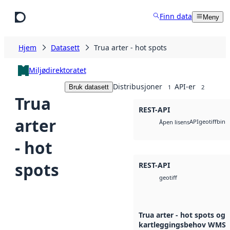
Hopp til hovedinnhold
Finn data
Meny
Hjem
Datasett
Trua arter - hot spots
Miljødirektoratet
Distribusjoner
API-er
Bruk datasett
1
2
Trua
REST-API
arter
API
geotiff
bin
Åpen lisens
- hot
spots
REST-API
geotiff
Trua arter - hot spots og
kartleggingsbehov WMS