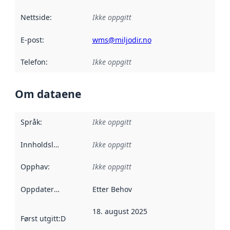
Nettside
:
Ikke oppgitt
E-post
:
wms@miljodir.no
Telefon
:
Ikke oppgitt
Om dataene
Språk
:
Ikke oppgitt
Innholdsleverandører
Ikke oppgitt
:
Opphav
:
Ikke oppgitt
Oppdateringsfrekvens
Etter Behov
:
18. august 2025
Først utgitt
:
Denne datoen sier når dataene i dette datasettet 