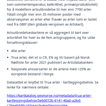
som sommertemperatur, kalkrikhet, primærproduktivitet)
for å modellere artsutbredelse til mer enn 7700 arter.
Totalt inngår mer enn 35 millioner poster med
observasjoner av arter eller fravær av arter som er lastet
ned fra GBIF (den globale versjonen av Artskart).
Artsutbredelseskartene er så aggregert til kart over
artsrikhet for hver av de fem artsgruppene, og for ulike
forvaltningsklasser:
Alle arter
Trua arter, det vil si CR, EN og VU basert på Norsk
Rødliste for arter 2021 publisert av Artsdatabanken.
Nasjonale ansvarsarter er de artene med >25% av
europeisk bestand i Norge.
Datasettet er knyttet til Trua arter - kartleggingsbehov. Se
lenke for nærmere omtale:
https://kartkatalog.geonorge.no/metadata/trua-arter-
kartleggingsbehov/5e60072b-6141-40ab-a2bd-
c26ea6dd6cc6?search=kartleggingsbe