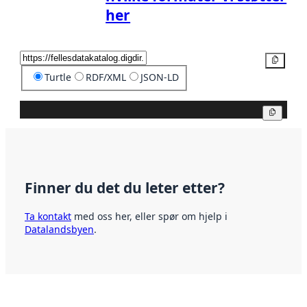
her
Kopier
Turtle
RDF/XML
JSON-LD
Kopier
Finner du det du leter etter?
Ta kontakt
med oss her, eller spør om hjelp i
Datalandsbyen
.