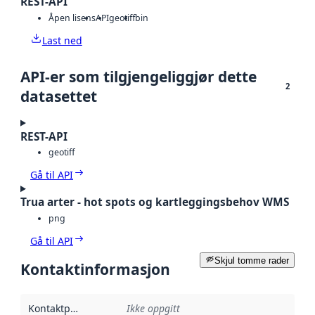
REST-API
Åpen lisens
API
geotiff
bin
Last ned
API-er som tilgjengeliggjør dette
2
datasettet
REST-API
geotiff
Gå til API
Trua arter - hot spots og kartleggingsbehov WMS
png
Gå til API
Skjul tomme rader
Kontaktinformasjon
Kontaktpunkt
:
Ikke oppgitt