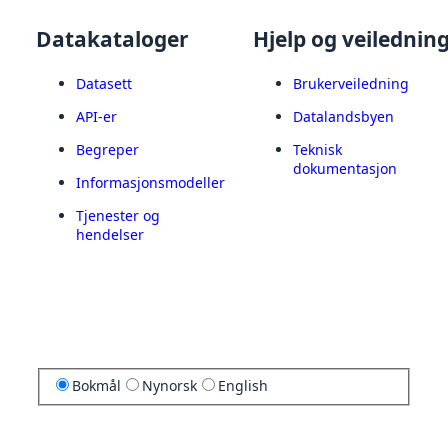
Datakataloger
Hjelp og veilednin
Datasett
Brukerveiledning
API-er
Datalandsbyen
Begreper
Teknisk
dokumentasjon
Informasjonsmodeller
Tjenester og
hendelser
Bokmål
Nynorsk
English