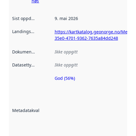
høsting her
Sist oppdatert
:
9. mai 2026
Landingsside
:
https://kartkatalog.geonorge.no/Metad
35e0-4701-9362-7635a84dd248
Dokumentasjon
:
Ikke oppgitt
Datasettype
:
Ikke oppgitt
God (56%)
Metadatakvalitet
er en indikator
på hvor godt
datasettene er
beskrevet ved
Metadatakvalitet
:
hjelp
avmetadata.
Les mer om
metadatakvalitet