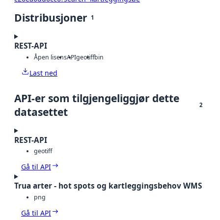
Distribusjoner
1
REST-API
Åpen lisens
API
geotiff
bin
Last ned
API-er som tilgjengeliggjør dette
2
datasettet
REST-API
geotiff
Gå til API
Trua arter - hot spots og kartleggingsbehov WMS
png
Gå til API