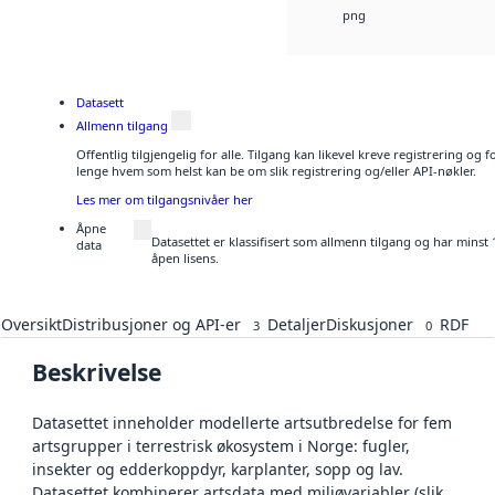
png
Datasett
Allmenn tilgang
Offentlig tilgjengelig for alle. Tilgang kan likevel kreve registrering og 
lenge hvem som helst kan be om slik registrering og/eller API-nøkler.
Les mer om tilgangsnivåer her
Åpne
Datasettet er klassifisert som allmenn tilgang og har minst
data
åpen lisens.
Oversikt
Distribusjoner og API-er
Detaljer
Diskusjoner
RDF
3
0
Beskrivelse
Datasettet inneholder modellerte artsutbredelse for fem
artsgrupper i terrestrisk økosystem i Norge: fugler,
insekter og edderkoppdyr, karplanter, sopp og lav.
Datasettet kombinerer artsdata med miljøvariabler (slik