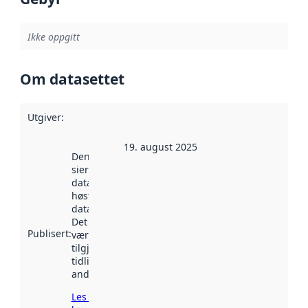
Ikke oppgitt
Om datasettet
Utgiver
:
19. august 2025
Denne datoen
sier når
datasettet ble
høstet av
data.norge.no.
Det kan ha
Publisert
:
vært
tilgjengelig
tidligere
andre steder.
Les mer om