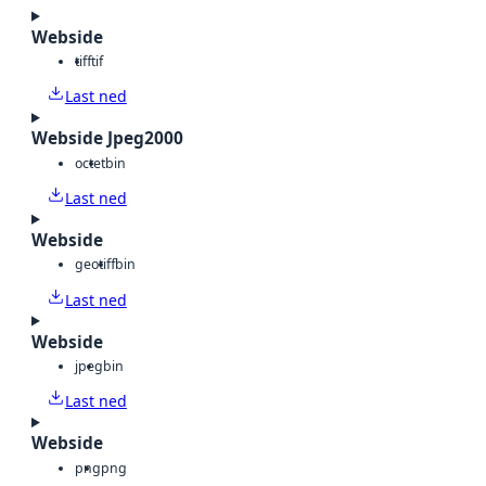
Webside
tiff
tif
Last ned
Webside Jpeg2000
octet
bin
Last ned
Webside
geotiff
bin
Last ned
Webside
jpeg
bin
Last ned
Webside
png
png