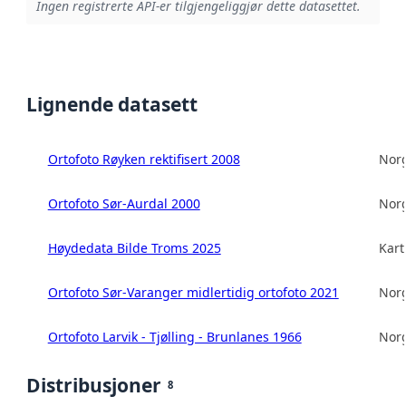
Ingen registrerte API-er tilgjengeliggjør dette datasettet.
Lignende datasett
Ortofoto Røyken rektifisert 2008
Norg
Ortofoto Sør-Aurdal 2000
Norg
Høydedata Bilde Troms 2025
Kart
Ortofoto Sør-Varanger midlertidig ortofoto 2021
Norg
Ortofoto Larvik - Tjølling - Brunlanes 1966
Norg
Distribusjoner
8