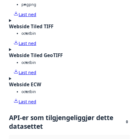
png
png
Last ned
Webside Tiled TIFF
octet
bin
Last ned
Webside Tiled GeoTIFF
octet
bin
Last ned
Webside ECW
octet
bin
Last ned
API-er som tilgjengeliggjør dette
0
datasettet