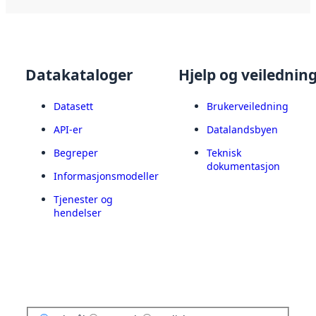
Datakataloger
Hjelp og veilednin
Datasett
Brukerveiledning
API-er
Datalandsbyen
Begreper
Teknisk
dokumentasjon
Informasjonsmodeller
Tjenester og
hendelser