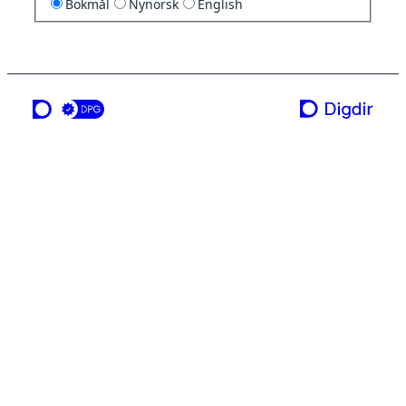
Bokmål
Nynorsk
English
en tjeneste fra