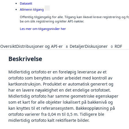
Datasett
Allmenn tilgang
Offentlig tilgjengelig for alle. Tilgang kan likevel kreve registrering o
be om slik registrering og/eller API-nøkler.
Les mer om tilgangsnivåer her
Oversikt
Distribusjoner og API-er
Detaljer
Diskusjoner
RDF
8
0
Beskrivelse
Midlertidig ortofoto er en foreløpig leveranse av et
ortofoto som benyttes under arbeidet med kontroll av
kartkonstruksjon. Produktet er automatisk generert og
har en lavere nøyaktighet en det endelige ortofotoet.
Midlertidig ortofoto har samme geometriske egenskaper
som et kart for alle objekter lokalisert på bakkenivå og
kan knyttes til et referansesystem. Bakkeoppløsning på
ortofoto varierer fra 0,04 m til 0,5 m. Tidligere ble
midlertidig ortofoto kalt rektifiserte bilder.