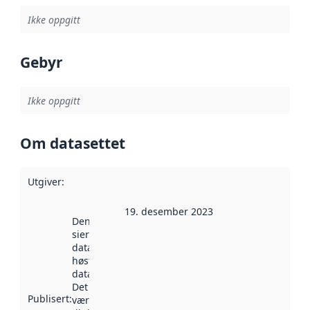
Ikke oppgitt
Gebyr
Ikke oppgitt
Om datasettet
Utgiver
:
19. desember 2023
Denne datoen
sier når
datasettet ble
høstet av
data.norge.no.
Det kan ha
Publisert
:
vært