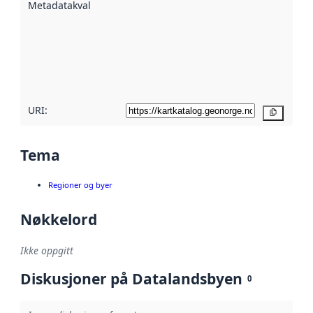
Metadatakvalitet
:
hjelp
avmetadata.
Les mer om
metadatakvalitet
her
URI:
Kopier
Tema
Regioner og byer
Nøkkelord
Ikke oppgitt
Diskusjoner på Datalandsbyen
0