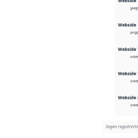
Webside
jpeg
Webside
png
Webside T
octe
Webside 
octe
Webside
octe
Ingen registrerte