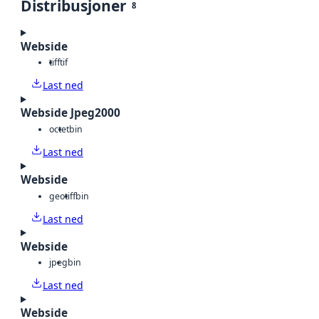
Distribusjoner
8
Webside
tiff
tif
Last ned
Webside Jpeg2000
octet
bin
Last ned
Webside
geotiff
bin
Last ned
Webside
jpeg
bin
Last ned
Webside