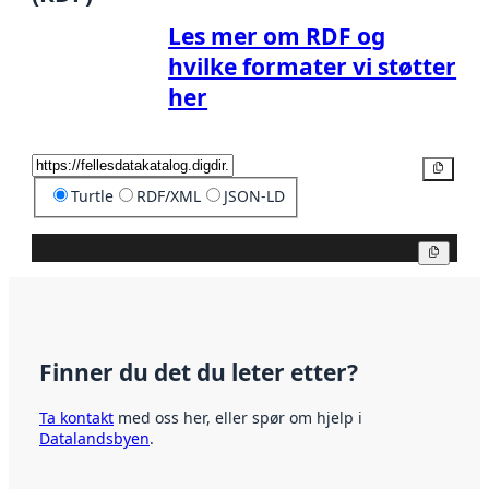
Les mer om RDF og
hvilke formater vi støtter
her
Kopier
Turtle
RDF/XML
JSON-LD
Kopier
Finner du det du leter etter?
Ta kontakt
med oss her, eller spør om hjelp i
Datalandsbyen
.