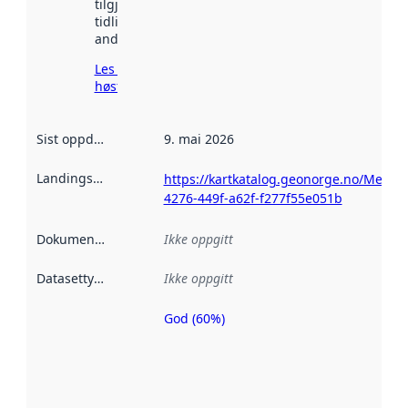
tilgjengelig
tidligere
andre steder.
Les mer om
høsting her
Sist oppdatert
:
9. mai 2026
Landingsside
:
https://kartkatalog.geonorge.no/Metad
4276-449f-a62f-f277f55e051b
Dokumentasjon
:
Ikke oppgitt
Datasettype
:
Ikke oppgitt
God (60%)
Metadatakvalitet
er en indikator
på hvor godt
datasettene er
beskrevet ved