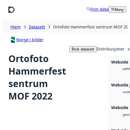
Hopp til hovedinnhold
Finn data
Meny
Hjem
Datasett
Ortofoto Hammerfest sentrum MOF 20
Norge i bilder
Distribusjoner
Bruk datasett
8
Ortofoto
Webside
Hammerfest
ti
tiff
sentrum
Webside 
MOF 2022
octe
Webside
geoti