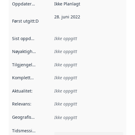
Oppdateringsfrekvens
Ikke Planlagt
:
28. juni 2022
Først utgitt
:
Denne datoen sier når dataene i dette datasettet 
Sist oppdatert
:
Ikke oppgitt
Nøyaktighet
:
Ikke oppgitt
Tilgjengelighet
:
Ikke oppgitt
Kompletthet
:
Ikke oppgitt
Aktualitet
:
Ikke oppgitt
Relevans
:
Ikke oppgitt
Geografisk avgrensning
:
Ikke oppgitt
Tidsmessig avgrensning
: