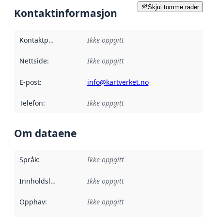
Skjul tomme rader
Kontaktinformasjon
Kontaktpunkt
:
Ikke oppgitt
Nettside
:
Ikke oppgitt
E-post
:
info@kartverket.no
Telefon
:
Ikke oppgitt
Om dataene
Språk
:
Ikke oppgitt
Innholdsleverandører
Ikke oppgitt
:
Opphav
:
Ikke oppgitt