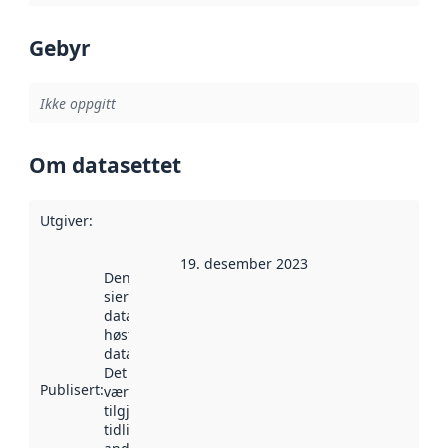
Gebyr
Ikke oppgitt
Om datasettet
Utgiver
:
19. desember 2023
Denne datoen
sier når
datasettet ble
høstet av
data.norge.no.
Det kan ha
Publisert
:
vært
tilgjengelig
tidligere