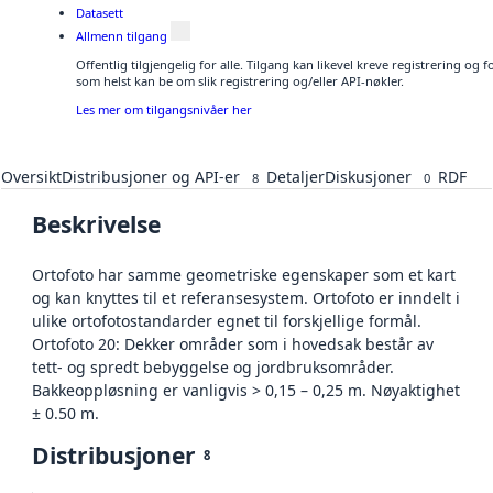
Datasett
Allmenn tilgang
Offentlig tilgjengelig for alle. Tilgang kan likevel kreve registrering og
som helst kan be om slik registrering og/eller API-nøkler.
Les mer om tilgangsnivåer her
Oversikt
Distribusjoner og API-er
Detaljer
Diskusjoner
RDF
8
0
Beskrivelse
Ortofoto har samme geometriske egenskaper som et kart
og kan knyttes til et referansesystem. Ortofoto er inndelt i
ulike ortofotostandarder egnet til forskjellige formål.
Ortofoto 20: Dekker områder som i hovedsak består av
tett- og spredt bebyggelse og jordbruksområder.
Bakkeoppløsning er vanligvis > 0,15 – 0,25 m. Nøyaktighet
± 0.50 m.
Distribusjoner
8