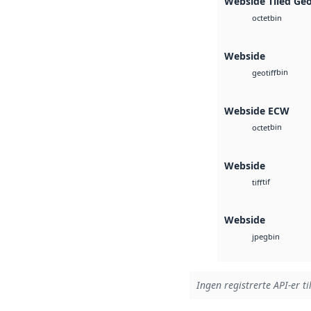
Webside Tiled Ge
bin
octet
Webside
bin
geotiff
Webside ECW
bin
octet
Webside
tif
tiff
Webside
bin
jpeg
Ingen registrerte API-er ti