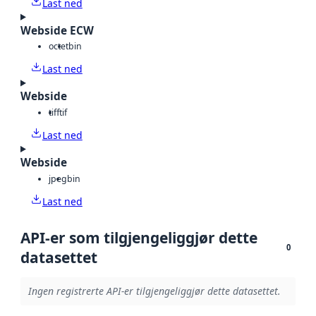
Last ned
Webside ECW
octet
bin
Last ned
Webside
tiff
tif
Last ned
Webside
jpeg
bin
Last ned
API-er som tilgjengeliggjør dette
0
datasettet
Ingen registrerte API-er tilgjengeliggjør dette datasettet.