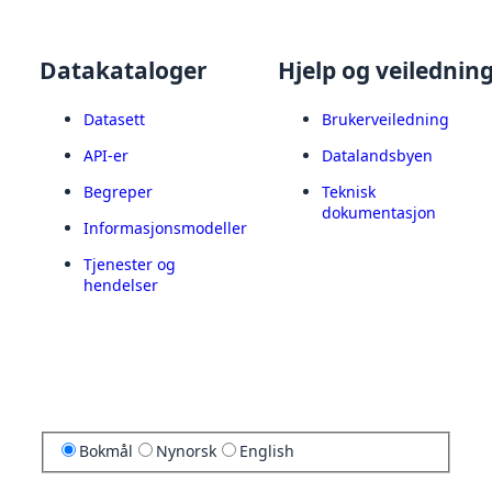
Datakataloger
Hjelp og veilednin
Datasett
Brukerveiledning
API-er
Datalandsbyen
Begreper
Teknisk
dokumentasjon
Informasjonsmodeller
Tjenester og
hendelser
Bokmål
Nynorsk
English