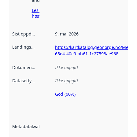
andre steder.
Les mer om
høsting her
Sist oppdatert
:
9. mai 2026
Landingsside
:
https://kartkatalog.geonorge.no/Metad
65e4-40e9-ab61-1c27598ae968
Dokumentasjon
:
Ikke oppgitt
Datasettype
:
Ikke oppgitt
God (60%)
Metadatakvalitet
er en indikator
på hvor godt
datasettene er
beskrevet ved
Metadatakvalitet
:
hjelp
avmetadata.