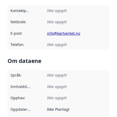
Kontaktpunkt
:
Ikke oppgitt
Nettside
:
Ikke oppgitt
E-post
:
info@kartverket.no
Telefon
:
Ikke oppgitt
Om dataene
Språk
:
Ikke oppgitt
Innholdsleverandører
Ikke oppgitt
:
Opphav
:
Ikke oppgitt
Oppdateringsfrekvens
Ikke Planlagt
: