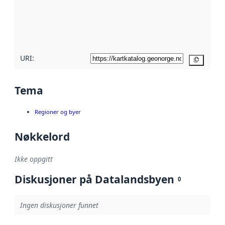
Les mer om
metadatakvalitet
her
URI:
Kopier
Tema
Regioner og byer
Nøkkelord
Ikke oppgitt
Diskusjoner på Datalandsbyen
0
Ingen diskusjoner funnet