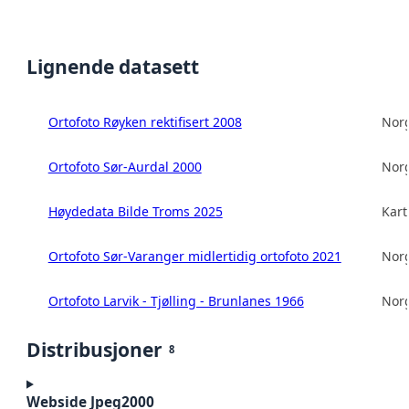
Lignende datasett
Ortofoto Røyken rektifisert 2008
Norg
Ortofoto Sør-Aurdal 2000
Norg
Høydedata Bilde Troms 2025
Kart
Ortofoto Sør-Varanger midlertidig ortofoto 2021
Norg
Ortofoto Larvik - Tjølling - Brunlanes 1966
Norg
Distribusjoner
8
Webside Jpeg2000