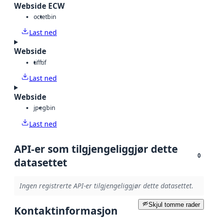
Webside ECW
octet
bin
Last ned
Webside
tiff
tif
Last ned
Webside
jpeg
bin
Last ned
API-er som tilgjengeliggjør dette
0
datasettet
Ingen registrerte API-er tilgjengeliggjør dette datasettet.
Skjul tomme rader
Kontaktinformasjon