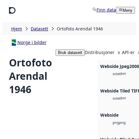
Hopp til hovedinnhold
Finn data
Meny
Hjem
Datasett
Ortofoto Arendal 1946
Norge i bilder
Distribusjoner
API-er
Bruk datasett
8
Ortofoto
Webside Jpeg200
Arendal
bin
octet
1946
Webside Tiled TIF
bin
octet
Webside
png
png