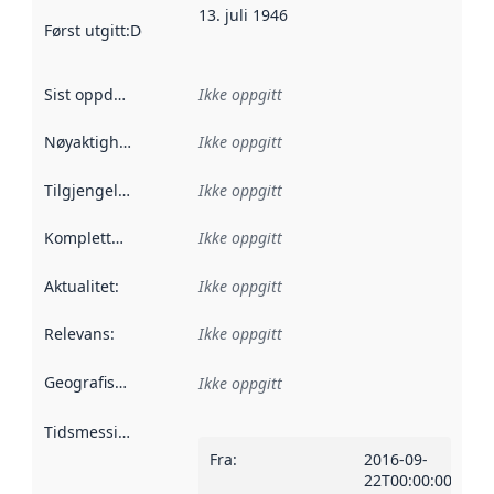
13. juli 1946
Først utgitt
:
Denne datoen sier når dataene i dette datasettet 
Sist oppdatert
:
Ikke oppgitt
Nøyaktighet
:
Ikke oppgitt
Tilgjengelighet
:
Ikke oppgitt
Kompletthet
:
Ikke oppgitt
Aktualitet
:
Ikke oppgitt
Relevans
:
Ikke oppgitt
Geografisk avgrensning
:
Ikke oppgitt
Tidsmessig avgrensning
:
Fra
:
2016-09-
22T00:00:00Z