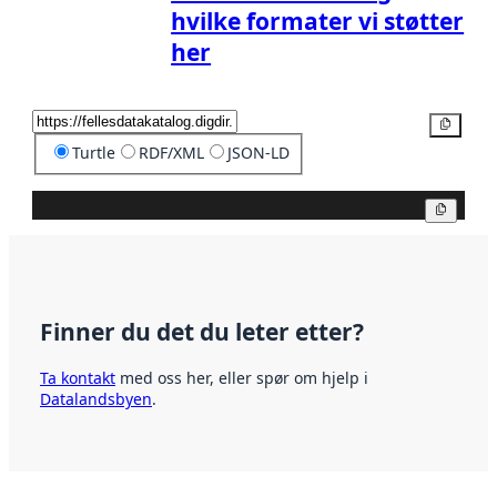
hvilke formater vi støtter
her
Kopier
Turtle
RDF/XML
JSON-LD
Kopier
Finner du det du leter etter?
Ta kontakt
med oss her, eller spør om hjelp i
Datalandsbyen
.