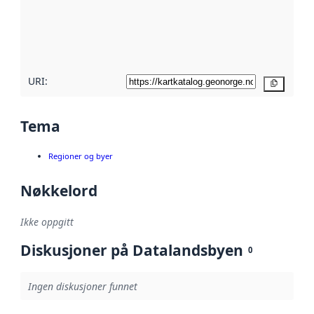
Les mer om
metadatakvalitet
her
URI:
Kopier
Tema
Regioner og byer
Nøkkelord
Ikke oppgitt
Diskusjoner på Datalandsbyen
0
Ingen diskusjoner funnet