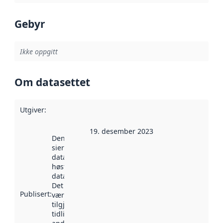
Gebyr
Ikke oppgitt
Om datasettet
Utgiver
:
19. desember 2023
Denne datoen
sier når
datasettet ble
høstet av
data.norge.no.
Det kan ha
Publisert
:
vært
tilgjengelig
tidligere