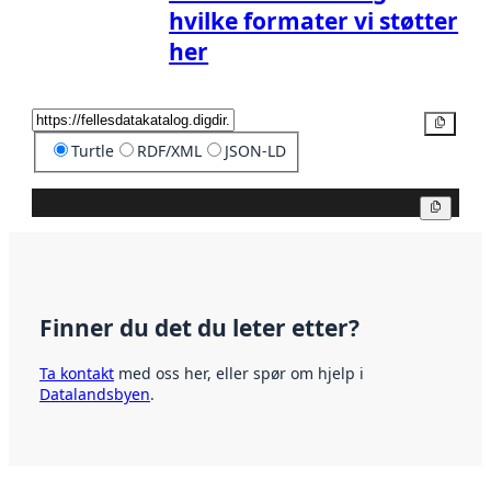
hvilke formater vi støtter
her
Kopier
Turtle
RDF/XML
JSON-LD
Kopier
Finner du det du leter etter?
Ta kontakt
med oss her, eller spør om hjelp i
Datalandsbyen
.