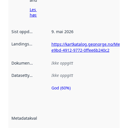
andre steder.
Les mer om
høsting her
Sist oppdatert
:
9. mai 2026
Landingsside
:
https://kartkatalog.geonorge.no/Metad
e9bd-4912-9772-0ffee6b240c2
Dokumentasjon
:
Ikke oppgitt
Datasettype
:
Ikke oppgitt
God (60%)
Metadatakvalitet
er en indikator
på hvor godt
datasettene er
beskrevet ved
Metadatakvalitet
:
hjelp
avmetadata.