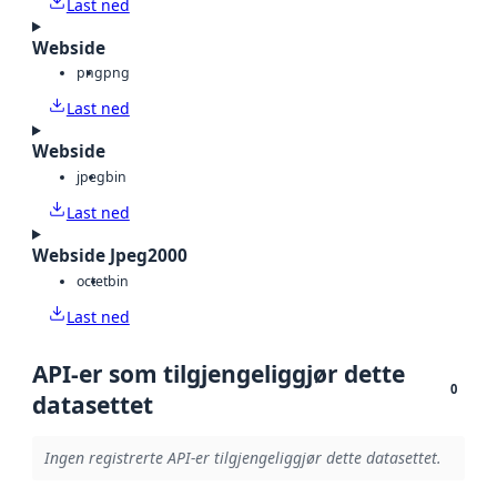
Last ned
Webside
png
png
Last ned
Webside
jpeg
bin
Last ned
Webside Jpeg2000
octet
bin
Last ned
API-er som tilgjengeliggjør dette
0
datasettet
Ingen registrerte API-er tilgjengeliggjør dette datasettet.