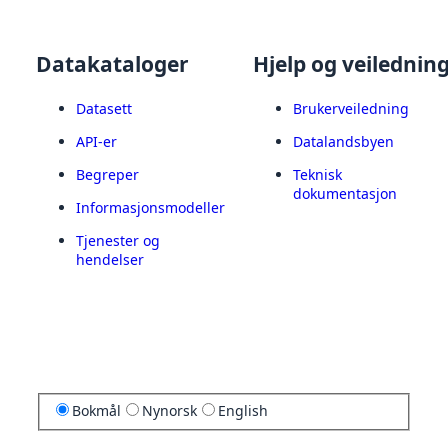
Datakataloger
Hjelp og veilednin
Datasett
Brukerveiledning
API-er
Datalandsbyen
Begreper
Teknisk
dokumentasjon
Informasjonsmodeller
Tjenester og
hendelser
Bokmål
Nynorsk
English