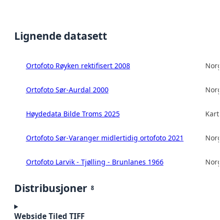
Lignende datasett
Ortofoto Røyken rektifisert 2008
Norg
Ortofoto Sør-Aurdal 2000
Norg
Høydedata Bilde Troms 2025
Kart
Ortofoto Sør-Varanger midlertidig ortofoto 2021
Norg
Ortofoto Larvik - Tjølling - Brunlanes 1966
Norg
Distribusjoner
8
Webside Tiled TIFF