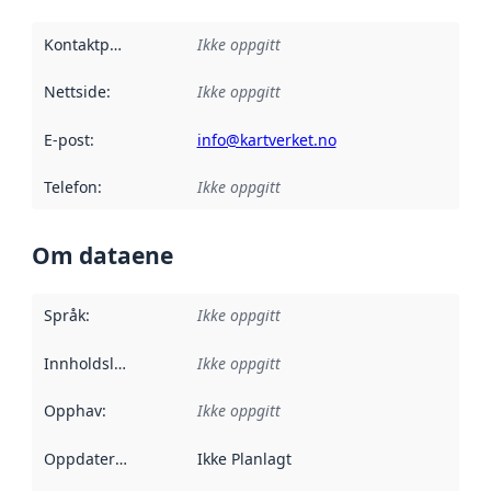
Kontaktpunkt
:
Ikke oppgitt
Nettside
:
Ikke oppgitt
E-post
:
info@kartverket.no
Telefon
:
Ikke oppgitt
Om dataene
Språk
:
Ikke oppgitt
Innholdsleverandører
Ikke oppgitt
:
Opphav
:
Ikke oppgitt
Oppdateringsfrekvens
Ikke Planlagt
: