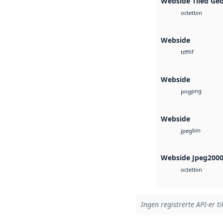
Webside Tiled Ge
bin
octet
Webside
tif
tiff
Webside
png
png
Webside
bin
jpeg
Webside Jpeg200
bin
octet
Ingen registrerte API-er ti