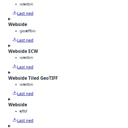
octet
bin
Last ned
Webside
geotiff
bin
Last ned
Webside ECW
octet
bin
Last ned
Webside Tiled GeoTIFF
octet
bin
Last ned
Webside
tiff
tif
Last ned