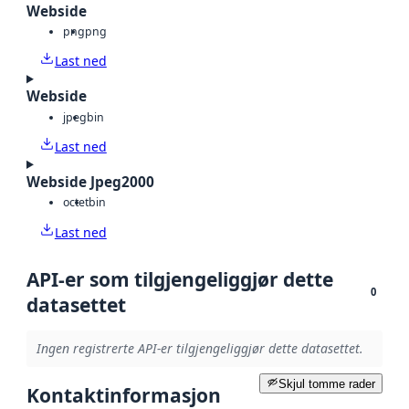
Webside
png
png
Last ned
Webside
jpeg
bin
Last ned
Webside Jpeg2000
octet
bin
Last ned
API-er som tilgjengeliggjør dette
0
datasettet
Ingen registrerte API-er tilgjengeliggjør dette datasettet.
Skjul tomme rader
Kontaktinformasjon