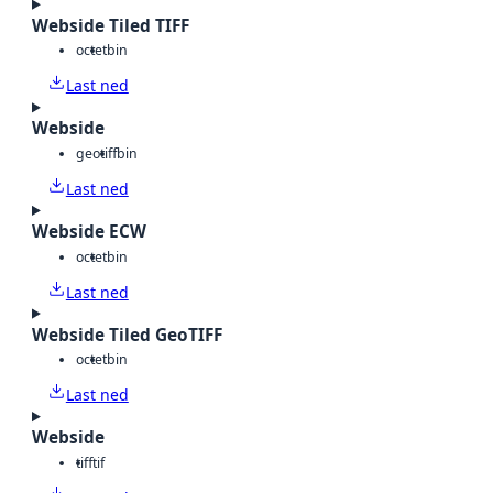
Webside Tiled TIFF
octet
bin
Last ned
Webside
geotiff
bin
Last ned
Webside ECW
octet
bin
Last ned
Webside Tiled GeoTIFF
octet
bin
Last ned
Webside
tiff
tif