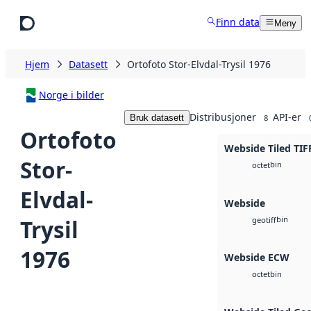
Hopp til hovedinnhold
Finn data
Meny
Hjem
Datasett
Ortofoto Stor-Elvdal-Trysil 1976
Norge i bilder
Distribusjoner
API-er
Bruk datasett
8
Ortofoto
Webside Tiled TIF
Stor-
bin
octet
Elvdal-
Webside
bin
Trysil
geotiff
1976
Webside ECW
bin
octet