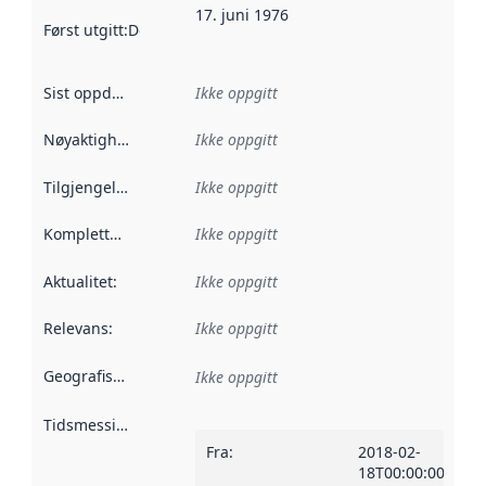
17. juni 1976
Først utgitt
:
Denne datoen sier når dataene i dette datasettet 
Sist oppdatert
:
Ikke oppgitt
Nøyaktighet
:
Ikke oppgitt
Tilgjengelighet
:
Ikke oppgitt
Kompletthet
:
Ikke oppgitt
Aktualitet
:
Ikke oppgitt
Relevans
:
Ikke oppgitt
Geografisk avgrensning
:
Ikke oppgitt
Tidsmessig avgrensning
:
Fra
:
2018-02-
18T00:00:00Z