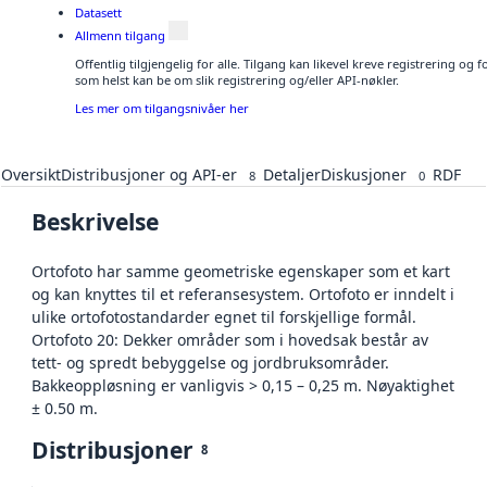
Datasett
Allmenn tilgang
Offentlig tilgjengelig for alle. Tilgang kan likevel kreve registrering og
som helst kan be om slik registrering og/eller API-nøkler.
Les mer om tilgangsnivåer her
Oversikt
Distribusjoner og API-er
Detaljer
Diskusjoner
RDF
8
0
Beskrivelse
Ortofoto har samme geometriske egenskaper som et kart
og kan knyttes til et referansesystem. Ortofoto er inndelt i
ulike ortofotostandarder egnet til forskjellige formål.
Ortofoto 20: Dekker områder som i hovedsak består av
tett- og spredt bebyggelse og jordbruksområder.
Bakkeoppløsning er vanligvis > 0,15 – 0,25 m. Nøyaktighet
± 0.50 m.
Distribusjoner
8