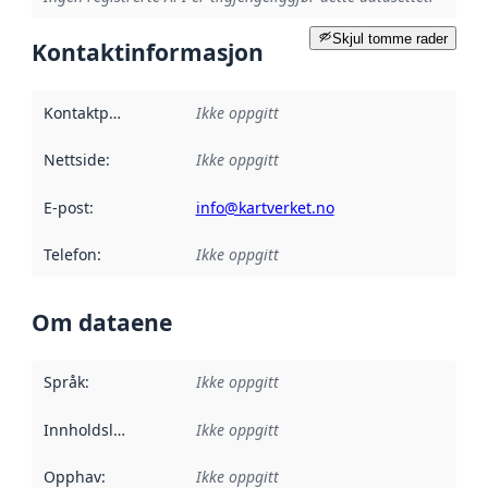
Skjul tomme rader
Kontaktinformasjon
Kontaktpunkt
:
Ikke oppgitt
Nettside
:
Ikke oppgitt
E-post
:
info@kartverket.no
Telefon
:
Ikke oppgitt
Om dataene
Språk
:
Ikke oppgitt
Innholdsleverandører
Ikke oppgitt
:
Opphav
:
Ikke oppgitt