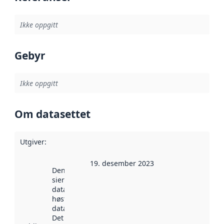
Ikke oppgitt
Gebyr
Ikke oppgitt
Om datasettet
Utgiver
:
19. desember 2023
Denne datoen
sier når
datasettet ble
høstet av
data.norge.no.
Det kan ha