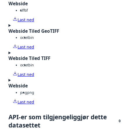
Webside
tiff
tif
Last ned
Webside Tiled GeoTIFF
octet
bin
Last ned
Webside Tiled TIFF
octet
bin
Last ned
Webside
png
png
Last ned
API-er som tilgjengeliggjør dette
0
datasettet