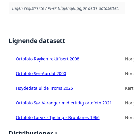
Ingen registrerte API-er tilgjengeliggjør dette datasettet.
Lignende datasett
Ortofoto Røyken rektifisert 2008
Norg
Ortofoto Sør-Aurdal 2000
Norg
Høydedata Bilde Troms 2025
Kart
Ortofoto Sør-Varanger midlertidig ortofoto 2021
Norg
Ortofoto Larvik - Tjølling - Brunlanes 1966
Norg
Distribusjoner
8