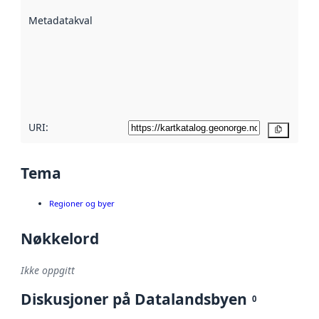
beskrevet ved
Metadatakvalitet
:
hjelp
avmetadata.
Les mer om
metadatakvalitet
her
URI:
Kopier
Tema
Regioner og byer
Nøkkelord
Ikke oppgitt
Diskusjoner på Datalandsbyen
0