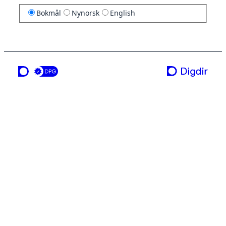
Bokmål
Nynorsk
English
en tjeneste fra