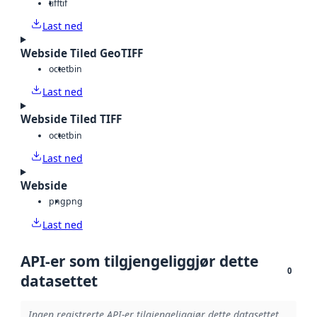
tiff
tif
Last ned
Webside Tiled GeoTIFF
octet
bin
Last ned
Webside Tiled TIFF
octet
bin
Last ned
Webside
png
png
Last ned
API-er som tilgjengeliggjør dette
0
datasettet
Ingen registrerte API-er tilgjengeliggjør dette datasettet.