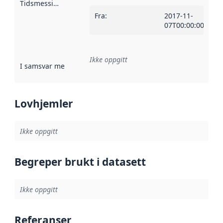
Tidsmessig avgrensning
:
Fra
:
2017-11-
07T00:00:00Z
Ikke oppgitt
I samsvar med
:
Referanse til en implementasjonsregel eller a
Lovhjemler
Ikke oppgitt
Begreper brukt i datasett
Ikke oppgitt
Referanser