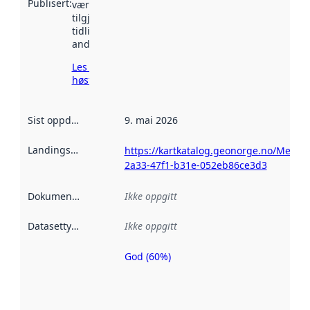
Publisert
:
vært
tilgjengelig
tidligere
andre steder.
Les mer om
høsting her
Sist oppdatert
:
9. mai 2026
Landingsside
:
https://kartkatalog.geonorge.no/Metada
2a33-47f1-b31e-052eb86ce3d3
Dokumentasjon
:
Ikke oppgitt
Datasettype
:
Ikke oppgitt
God (60%)
Metadatakvalitet
er en indikator
på hvor godt
datasettene er