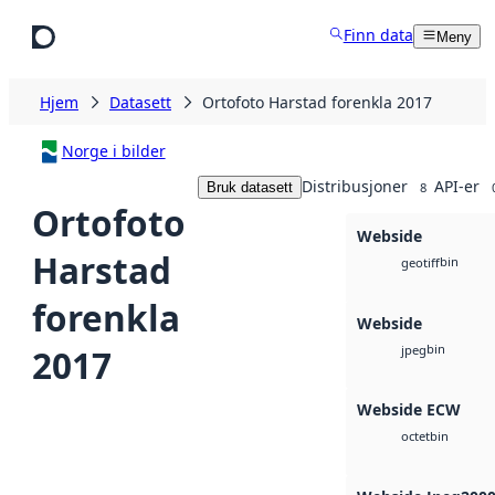
Hopp til hovedinnhold
Finn data
Meny
Hjem
Datasett
Ortofoto Harstad forenkla 2017
Norge i bilder
Distribusjoner
API-er
Bruk datasett
8
Ortofoto
Webside
Harstad
bin
geotiff
forenkla
Webside
bin
2017
jpeg
Webside ECW
bin
octet