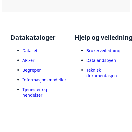
Datakataloger
Hjelp og veilednin
Datasett
Brukerveiledning
API-er
Datalandsbyen
Begreper
Teknisk
dokumentasjon
Informasjonsmodeller
Tjenester og
hendelser