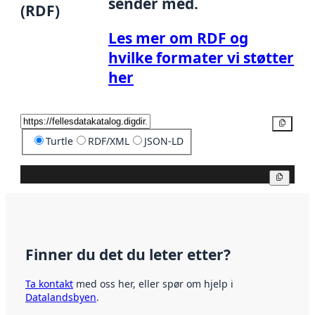
sender med.
(RDF)
Les mer om RDF og
hvilke formater vi støtter
her
Kopier
Turtle
RDF/XML
JSON-LD
Kopier
Finner du det du leter etter?
Ta kontakt
med oss her, eller spør om hjelp i
Datalandsbyen
.