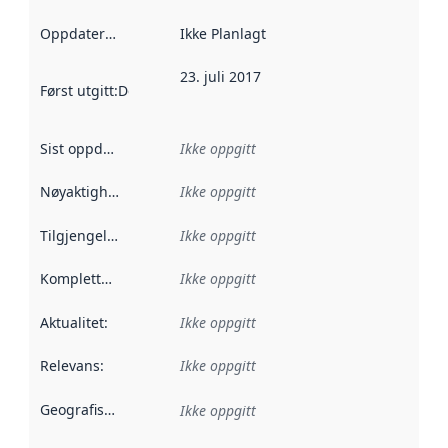
Oppdateringsfrekvens
Ikke Planlagt
:
23. juli 2017
Først utgitt
:
Denne datoen sier når dataene i dette datasettet 
Sist oppdatert
:
Ikke oppgitt
Nøyaktighet
:
Ikke oppgitt
Tilgjengelighet
:
Ikke oppgitt
Kompletthet
:
Ikke oppgitt
Aktualitet
:
Ikke oppgitt
Relevans
:
Ikke oppgitt
Geografisk avgrensning
:
Ikke oppgitt