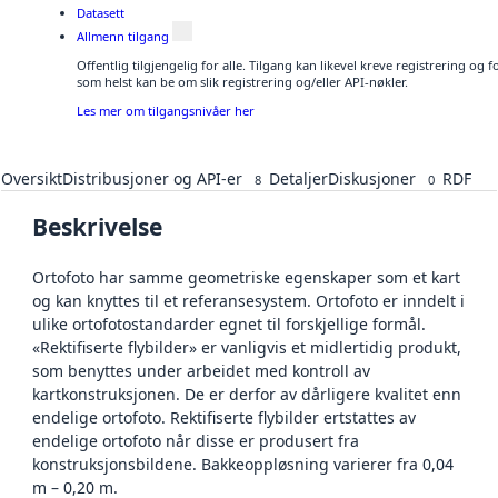
Datasett
Allmenn tilgang
Offentlig tilgjengelig for alle. Tilgang kan likevel kreve registrering og
som helst kan be om slik registrering og/eller API-nøkler.
Les mer om tilgangsnivåer her
Oversikt
Distribusjoner og API-er
Detaljer
Diskusjoner
RDF
8
0
Beskrivelse
Ortofoto har samme geometriske egenskaper som et kart
og kan knyttes til et referansesystem. Ortofoto er inndelt i
ulike ortofotostandarder egnet til forskjellige formål.
«Rektifiserte flybilder» er vanligvis et midlertidig produkt,
som benyttes under arbeidet med kontroll av
kartkonstruksjonen. De er derfor av dårligere kvalitet enn
endelige ortofoto. Rektifiserte flybilder ertstattes av
endelige ortofoto når disse er produsert fra
konstruksjonsbildene. Bakkeoppløsning varierer fra 0,04
m – 0,20 m.