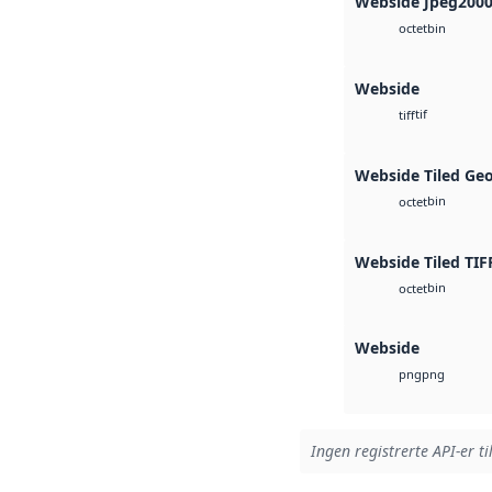
Webside Jpeg200
bin
octet
Webside
tif
tiff
Webside Tiled Ge
bin
octet
Webside Tiled TIF
bin
octet
Webside
png
png
Ingen registrerte API-er ti