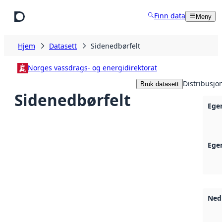
Hopp til hovedinnhold
Finn data
Meny
Hjem
Datasett
Sidenedbørfelt
Norges vassdrags- og energidirektorat
Distribusjo
Bruk datasett
Sidenedbørfelt
Ege
Ege
Ned