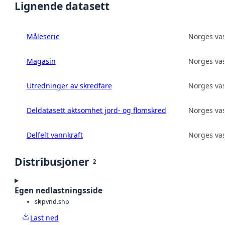
Lignende datasett
Måleserie
Norges vas
Magasin
Norges vas
Utredninger av skredfare
Norges vas
Deldatasett aktsomhet jord- og flomskred
Norges vas
Delfelt vannkraft
Norges vas
Distribusjoner
2
Egen nedlastningsside
shp
vnd.shp
Last ned