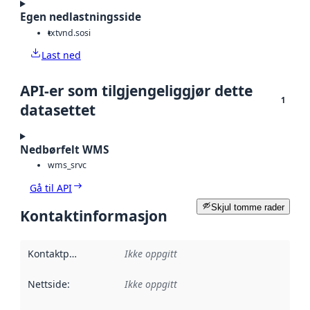
Egen nedlastningsside
txt
vnd.sosi
Last ned
API-er som tilgjengeliggjør dette
1
datasettet
Nedbørfelt WMS
wms_srvc
Gå til API
Skjul tomme rader
Kontaktinformasjon
Kontaktpunkt
:
Ikke oppgitt
Nettside
:
Ikke oppgitt