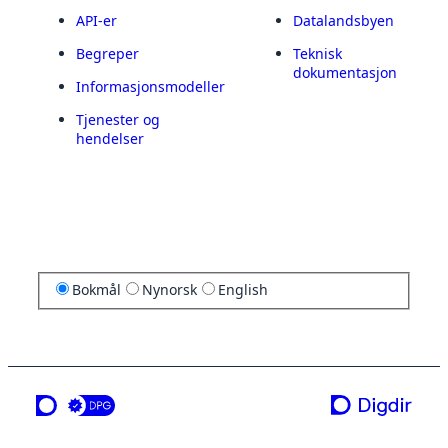
API-er
Datalandsbyen
Begreper
Teknisk
dokumentasjon
Informasjonsmodeller
Tjenester og
hendelser
Bokmål
Nynorsk
English
en tjeneste fra