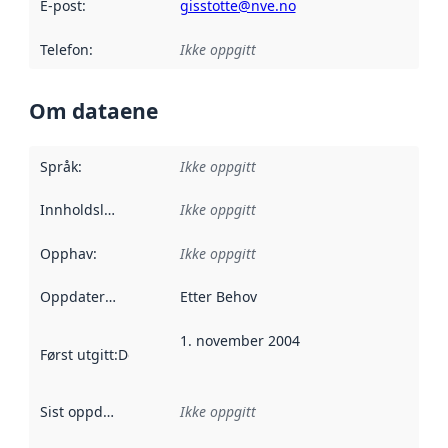
E-post
:
gisstotte@nve.no
Telefon
:
Ikke oppgitt
Om dataene
Språk
:
Ikke oppgitt
Innholdsleverandører
Ikke oppgitt
:
Opphav
:
Ikke oppgitt
Oppdateringsfrekvens
Etter Behov
:
1. november 2004
Først utgitt
:
Denne datoen sier når dataene i dette datasettet 
Sist oppdatert
:
Ikke oppgitt