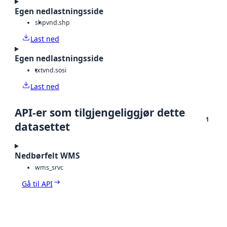
Egen nedlastningsside
shp
vnd.shp
Last ned
Egen nedlastningsside
txt
vnd.sosi
Last ned
API-er som tilgjengeliggjør dette
1
datasettet
Nedbørfelt WMS
wms_srvc
Gå til API