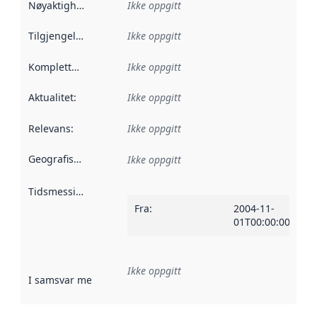
Nøyaktighet
:
Ikke oppgitt
Tilgjengelighet
:
Ikke oppgitt
Kompletthet
:
Ikke oppgitt
Aktualitet
:
Ikke oppgitt
Relevans
:
Ikke oppgitt
Geografisk avgrensning
:
Ikke oppgitt
Tidsmessig avgrensning
:
Fra
:
2004-11-
01T00:00:00Z
Ikke oppgitt
I samsvar med
:
Referanse til en implementasjonsregel eller a