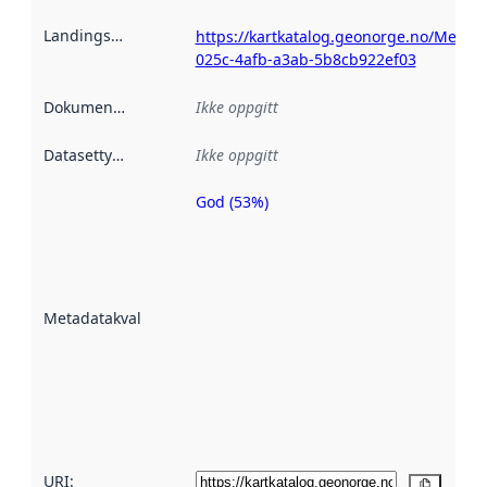
Landingsside
:
https://kartkatalog.geonorge.no/Metad
025c-4afb-a3ab-5b8cb922ef03
Dokumentasjon
:
Ikke oppgitt
Datasettype
:
Ikke oppgitt
God (53%)
Metadatakvalitet
er en indikator
på hvor godt
datasettene er
beskrevet ved
Metadatakvalitet
:
hjelp
avmetadata.
Les mer om
metadatakvalitet
her
URI:
Kopier