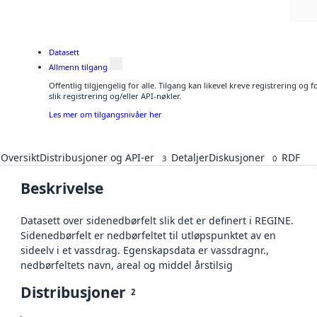
Datasett
Allmenn tilgang
Offentlig tilgjengelig for alle. Tilgang kan likevel kreve registrering o
slik registrering og/eller API-nøkler.
Les mer om tilgangsnivåer her
Oversikt
Distribusjoner og API-er
Detaljer
Diskusjoner
RDF
3
0
Beskrivelse
Datasett over sidenedbørfelt slik det er definert i REGINE.
Sidenedbørfelt er nedbørfeltet til utløpspunktet av en
sideelv i et vassdrag. Egenskapsdata er vassdragnr.,
nedbørfeltets navn, areal og middel årstilsig
Distribusjoner
2