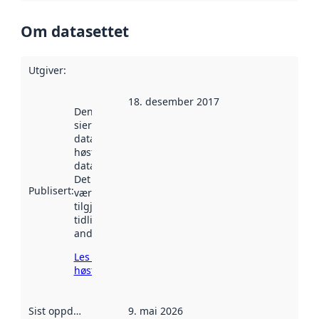
Om datasettet
Utgiver
:
18. desember 2017
Denne datoen
sier når
datasettet ble
høstet av
data.norge.no.
Det kan ha
Publisert
:
vært
tilgjengelig
tidligere
andre steder.
Les mer om
høsting her
Sist oppdatert
:
9. mai 2026