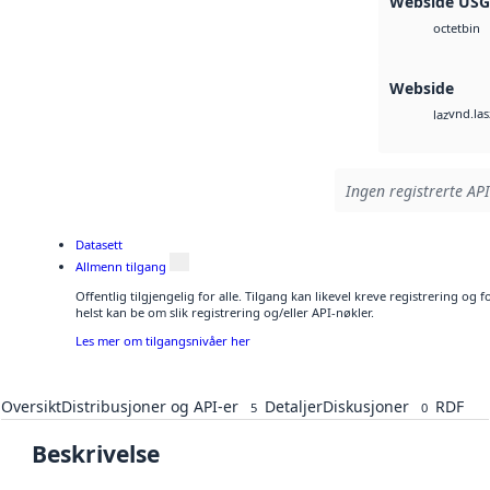
Webside US
bin
octet
Webside
vnd.las
laz
Ingen registrerte API
Datasett
Allmenn tilgang
Offentlig tilgjengelig for alle. Tilgang kan likevel kreve registrering o
helst kan be om slik registrering og/eller API-nøkler.
Les mer om tilgangsnivåer her
Oversikt
Distribusjoner og API-er
Detaljer
Diskusjoner
RDF
5
0
Beskrivelse