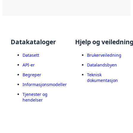
Datakataloger
Hjelp og veilednin
Datasett
Brukerveiledning
API-er
Datalandsbyen
Begreper
Teknisk
dokumentasjon
Informasjonsmodeller
Tjenester og
hendelser