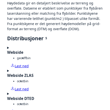
Høydedata gir en detaljert beskrivelse av terreng og
overflate. Dataene er etablert som punktskyer fra flybåren
laserskanning eller matching fra flybilder. Punktskyene
har varierende tetthet (punkt/m2 ) tilpasset ulike formål.
Fra punktskyene er det generert høydemodeller på grid-
format av terreng (DTM) og overflate (DOM).
Distribusjoner
5
Webside
geotiff
bin
Last ned
Webside ZLAS
octet
bin
Last ned
Webside DTED
octet
bin