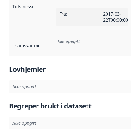
Tidsmessig avgrensning
:
Fra
:
2017-03-
22T00:00:00Z
Ikke oppgitt
I samsvar med
:
Referanse til en implementasjonsregel eller a
Lovhjemler
Ikke oppgitt
Begreper brukt i datasett
Ikke oppgitt