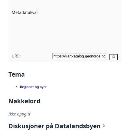
datasettene er
beskrevet ved
Metadatakvalitet
:
hjelp
avmetadata.
Les mer om
metadatakvalitet
her
URI:
Kopier
Tema
Regioner og byer
Nøkkelord
Ikke oppgitt
Diskusjoner på Datalandsbyen
0