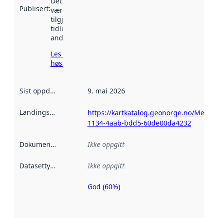
Det kan ha
Publisert
:
vært
tilgjengelig
tidligere
andre steder.
Les mer om
høsting her
Sist oppdatert
:
9. mai 2026
Landingsside
:
https://kartkatalog.geonorge.no/Metad
1134-4aab-bdd5-60de00da4232
Dokumentasjon
:
Ikke oppgitt
Datasettype
:
Ikke oppgitt
God (60%)
Metadatakvalitet
er en indikator
på hvor godt