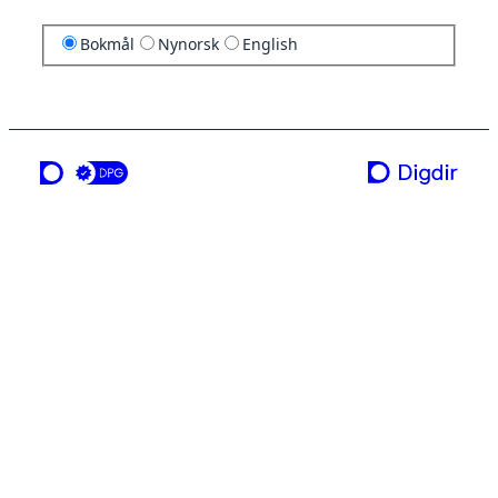
Bokmål
Nynorsk
English
en tjeneste fra