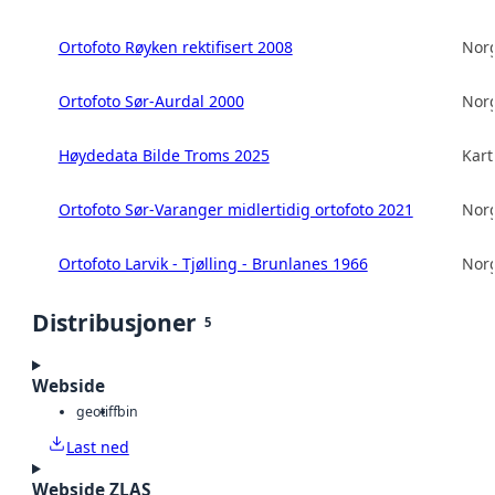
Ortofoto Røyken rektifisert 2008
Norg
Ortofoto Sør-Aurdal 2000
Norg
Høydedata Bilde Troms 2025
Kart
Ortofoto Sør-Varanger midlertidig ortofoto 2021
Norg
Ortofoto Larvik - Tjølling - Brunlanes 1966
Norg
Distribusjoner
5
Webside
geotiff
bin
Last ned
Webside ZLAS