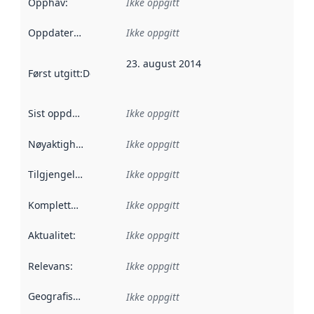
Opphav
:
Ikke oppgitt
Oppdateringsfrekvens
Ikke oppgitt
:
23. august 2014
Først utgitt
:
Denne datoen sier når dataene i dette datasettet 
Sist oppdatert
:
Ikke oppgitt
Nøyaktighet
:
Ikke oppgitt
Tilgjengelighet
:
Ikke oppgitt
Kompletthet
:
Ikke oppgitt
Aktualitet
:
Ikke oppgitt
Relevans
:
Ikke oppgitt
Geografisk avgrensning
:
Ikke oppgitt