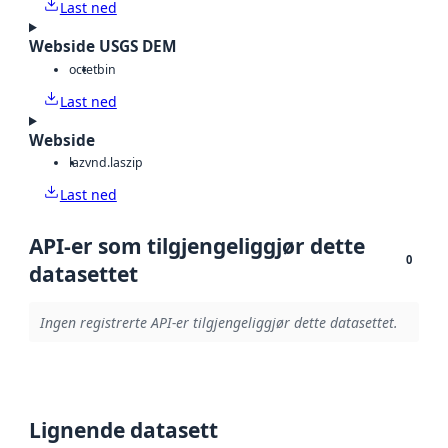
Last ned
Webside USGS DEM
octet
bin
Last ned
Webside
laz
vnd.laszip
Last ned
API-er som tilgjengeliggjør dette
0
datasettet
Ingen registrerte API-er tilgjengeliggjør dette datasettet.
Lignende datasett