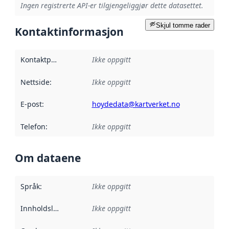
Ingen registrerte API-er tilgjengeliggjør dette datasettet.
Skjul tomme rader
Kontaktinformasjon
Kontaktpunkt
:
Ikke oppgitt
Nettside
:
Ikke oppgitt
E-post
:
hoydedata@kartverket.no
Telefon
:
Ikke oppgitt
Om dataene
Språk
:
Ikke oppgitt
Innholdsleverandører
Ikke oppgitt
: