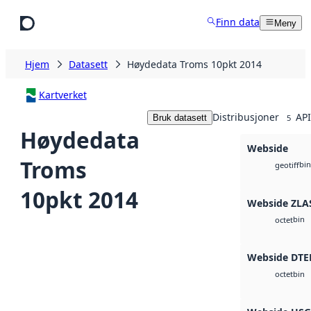
Hopp til hovedinnhold
Finn data
Meny
Hjem
Datasett
Høydedata Troms 10pkt 2014
Kartverket
Distribusjoner
API
Bruk datasett
5
Høydedata
Webside
Troms
bin
geotiff
10pkt 2014
Webside ZLA
bin
octet
Webside DTE
bin
octet