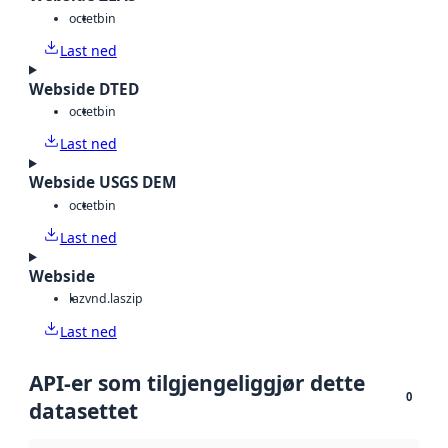
octet
bin
Last ned
Webside DTED
octet
bin
Last ned
Webside USGS DEM
octet
bin
Last ned
Webside
laz
vnd.laszip
Last ned
API-er som tilgjengeliggjør dette
0
datasettet