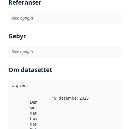
Referanser
Ikke oppgitt
Gebyr
Ikke oppgitt
Om datasettet
Utgiver
:
19. desember 2023
Denne datoen
sier når
datasettet ble
høstet av
data.norge.no.