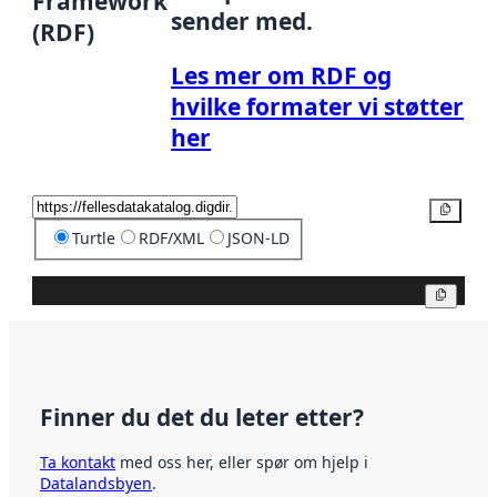
Framework
sender med.
(RDF)
Les mer om RDF og
hvilke formater vi støtter
her
Kopier
Turtle
RDF/XML
JSON-LD
Kopier
Finner du det du leter etter?
Ta kontakt
med oss her, eller spør om hjelp i
Datalandsbyen
.