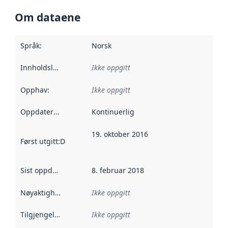
Om dataene
Språk
:
Norsk
Innholdsleverandører
Ikke oppgitt
:
Opphav
:
Ikke oppgitt
Oppdateringsfrekvens
Kontinuerlig
:
19. oktober 2016
Først utgitt
:
Denne datoen sier når dataene i dette datasettet 
Sist oppdatert
:
8. februar 2018
Nøyaktighet
:
Ikke oppgitt
Tilgjengelighet
:
Ikke oppgitt