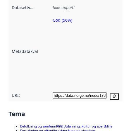
Datasettype
:
Ikke oppgitt
God (56%)
Metadatakvalitet
er en indikator
på hvor godt
datasettene er
beskrevet ved
Metadatakvalitet
:
hjelp
avmetadata.
Les mer om
metadatakvalitet
her
URI:
Kopier
Tema
Befolkning og samfunn
REGI
Utdanning, kultur og sport
Miljø
Forvaltning og offentlig sektor
Bygg og eiendom