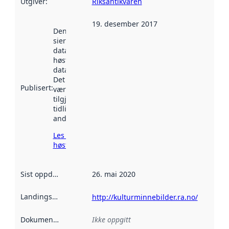
Utgiver
:
Riksantikvaren
19. desember 2017
Denne datoen
sier når
datasettet ble
høstet av
data.norge.no.
Det kan ha
Publisert
:
vært
tilgjengelig
tidligere
andre steder.
Les mer om
høsting her
Sist oppdatert
:
26. mai 2020
Landingsside
:
http://kulturminnebilder.ra.no/
Dokumentasjon
:
Ikke oppgitt