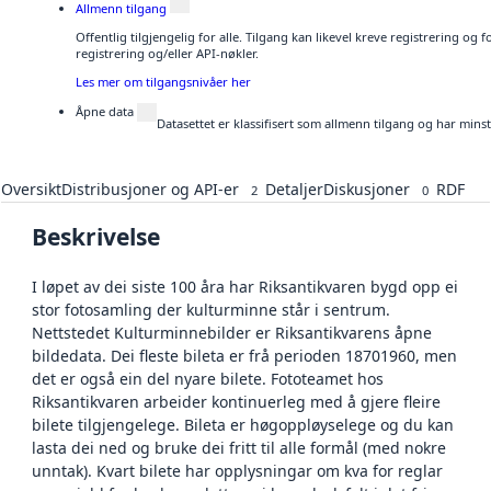
Allmenn tilgang
Offentlig tilgjengelig for alle. Tilgang kan likevel kreve registrering o
registrering og/eller API-nøkler.
Les mer om tilgangsnivåer her
Åpne data
Datasettet er klassifisert som allmenn tilgang og har mins
Oversikt
Distribusjoner og API-er
Detaljer
Diskusjoner
RDF
2
0
Beskrivelse
I løpet av dei siste 100 åra har Riksantikvaren bygd opp ei
stor fotosamling der kulturminne står i sentrum.
Nettstedet Kulturminnebilder er Riksantikvarens åpne
bildedata. Dei fleste bileta er frå perioden 18701960, men
det er også ein del nyare bilete. Fototeamet hos
Riksantikvaren arbeider kontinuerleg med å gjere fleire
bilete tilgjengelege. Bileta er høgoppløyselege og du kan
lasta dei ned og bruke dei fritt til alle formål (med nokre
unntak). Kvart bilete har opplysningar om kva for reglar