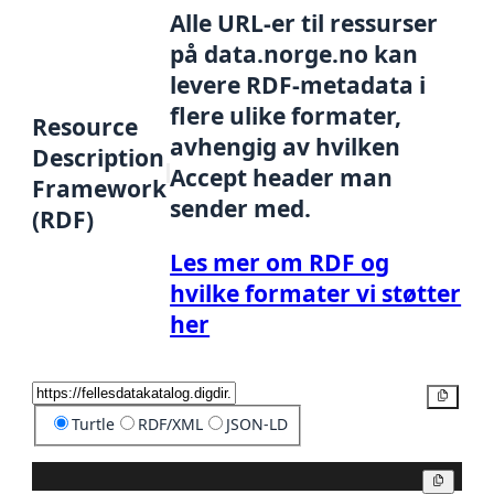
Alle URL-er til ressurser
på data.norge.no kan
levere RDF-metadata i
flere ulike formater,
Resource
avhengig av hvilken
Description
Accept header man
Framework
sender med.
(RDF)
Les mer om RDF og
hvilke formater vi støtter
her
Kopier
Turtle
RDF/XML
JSON-LD
Kopier