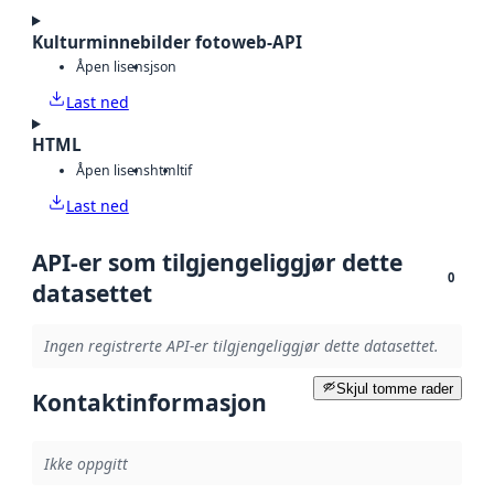
Kulturminnebilder fotoweb-API
Åpen lisens
json
Last ned
HTML
Åpen lisens
html
tif
Last ned
API-er som tilgjengeliggjør dette
0
datasettet
Ingen registrerte API-er tilgjengeliggjør dette datasettet.
Skjul tomme rader
Kontaktinformasjon
Ikke oppgitt