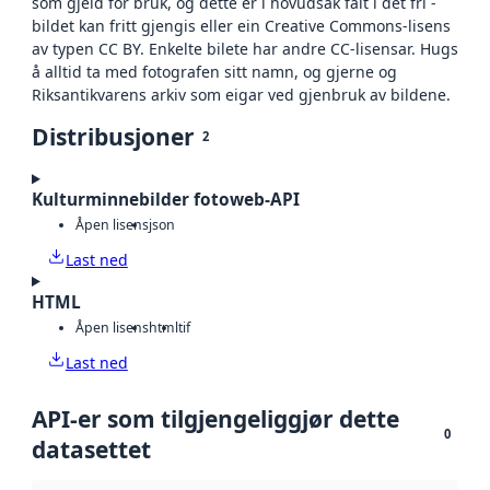
som gjeld for bruk, og dette er i hovudsak falt i det fri -
bildet kan fritt gjengis eller ein Creative Commons-lisens
av typen CC BY. Enkelte bilete har andre CC-lisensar. Hugs
å alltid ta med fotografen sitt namn, og gjerne og
Riksantikvarens arkiv som eigar ved gjenbruk av bildene.
Distribusjoner
2
Kulturminnebilder fotoweb-API
Åpen lisens
json
Last ned
HTML
Åpen lisens
html
tif
Last ned
API-er som tilgjengeliggjør dette
0
datasettet