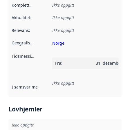
Kompletthet
:
Ikke oppgitt
Aktualitet
:
Ikke oppgitt
Relevans
:
Ikke oppgitt
Geografisk avgrensning
:
Norge
Tidsmessig avgrensning
:
Fra
:
31. desember 18
Ikke oppgitt
I samsvar med
:
Referanse til en implementasjonsregel eller a
Lovhjemler
Ikke oppgitt