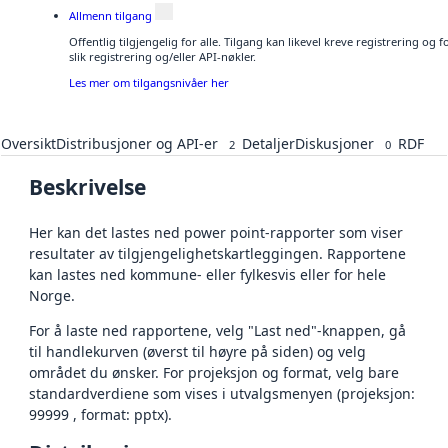
Allmenn tilgang
Offentlig tilgjengelig for alle. Tilgang kan likevel kreve registrering o
slik registrering og/eller API-nøkler.
Les mer om tilgangsnivåer her
Oversikt
Distribusjoner og API-er
Detaljer
Diskusjoner
RDF
2
0
Beskrivelse
Her kan det lastes ned power point-rapporter som viser
resultater av tilgjengelighetskartleggingen. Rapportene
kan lastes ned kommune- eller fylkesvis eller for hele
Norge.
For å laste ned rapportene, velg "Last ned"-knappen, gå
til handlekurven (øverst til høyre på siden) og velg
området du ønsker. For projeksjon og format, velg bare
standardverdiene som vises i utvalgsmenyen (projeksjon:
99999 , format: pptx).