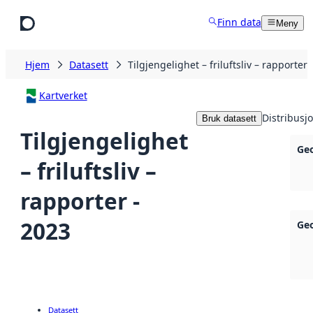
Hopp til hovedinnhold
Finn data
Meny
Hjem
Datasett
Tilgjengelighet – friluftsliv – rapporter 
Kartverket
Distribusj
Bruk datasett
Tilgjengelighet
Ge
– friluftsliv –
rapporter -
2023
Ge
Datasett