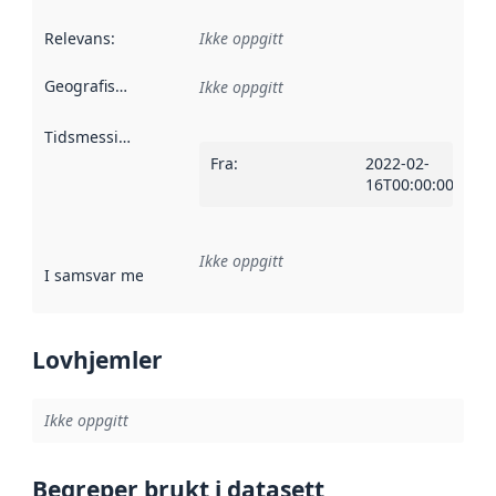
Relevans
:
Ikke oppgitt
Geografisk avgrensning
:
Ikke oppgitt
Tidsmessig avgrensning
:
Fra
:
2022-02-
16T00:00:00Z
Ikke oppgitt
I samsvar med
:
Referanse til en implementasjonsregel eller a
Lovhjemler
Ikke oppgitt
Begreper brukt i datasett