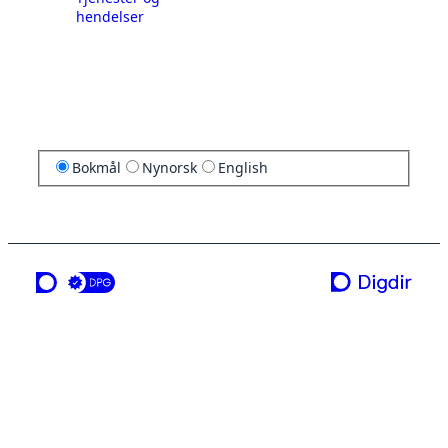
hendelser
Bokmål
Nynorsk
English
en tjeneste fra