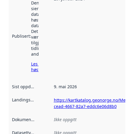
Denne datoen
sier når
datasettet ble
høstet av
data.norge.no.
Det kan ha
Publisert
:
vært
tilgjengelig
tidligere
andre steder.
Les mer om
høsting her
Sist oppdatert
:
9. mai 2026
Landingsside
:
https://kartkatalog.geonorge.no/Metad
cead-4667-82a7-eddc6e06d8b0
Dokumentasjon
:
Ikke oppgitt
Datasettype
:
Ikke oppgitt