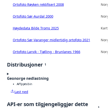
Ortofoto Røyken rektifisert 2008
Norg
Ortofoto Sør-Aurdal 2000
Norg
Høydedata Bilde Troms 2025
Kart
Ortofoto Sør-Varanger midlertidig ortofoto 2021
Norg
Ortofoto Larvik - Tjølling - Brunlanes 1966
Norg
Distribusjoner
1
Geonorge nedlastning
API
pptx
bin
Last ned
API-er som tilgjengeliggjør dette
1