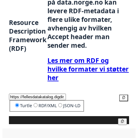
på data.norge.no kan
levere RDF-metadata i
flere ulike formater,
Resource
avhengig av hvilken
Description
Accept header man
Framework
sender med.
(RDF)
Les mer om RDF og
hvilke formater vi støtter
her
Kopier
Turtle
RDF/XML
JSON-LD
Kopier