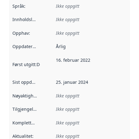
Språk
:
Ikke oppgitt
Innholdsleverandører
Ikke oppgitt
:
Opphav
:
Ikke oppgitt
Oppdateringsfrekvens
Årlig
:
16. februar 2022
Først utgitt
:
Denne datoen sier når dataene i dette datasettet 
Sist oppdatert
:
25. januar 2024
Nøyaktighet
:
Ikke oppgitt
Tilgjengelighet
:
Ikke oppgitt
Kompletthet
:
Ikke oppgitt
Aktualitet
:
Ikke oppgitt