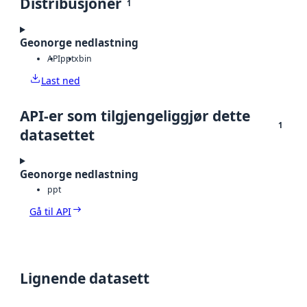
Distribusjoner
1
Geonorge nedlastning
API
pptx
bin
Last ned
API-er som tilgjengeliggjør dette
1
datasettet
Geonorge nedlastning
ppt
Gå til API
Lignende datasett