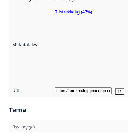
Tilstrekkelig (47%)
Metadatakvalitet
er en indikator
på hvor godt
datasettene er
beskrevet ved
Metadatakvalitet
:
hjelp
avmetadata.
Les mer om
metadatakvalitet
her
URI:
Kopier
Tema
Ikke oppgitt