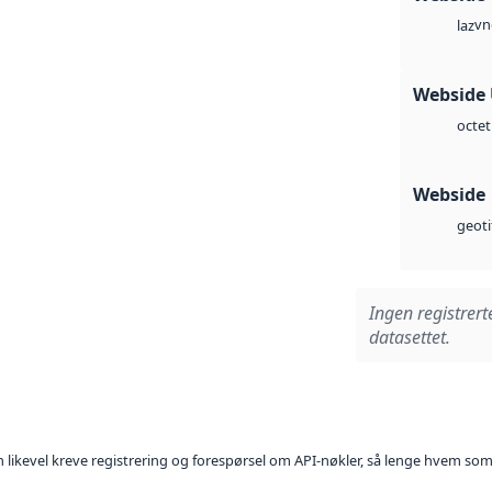
vn
laz
Webside
octet
Webside
geoti
Ingen registrert
datasettet.
kan likevel kreve registrering og forespørsel om API-nøkler, så lenge hvem som