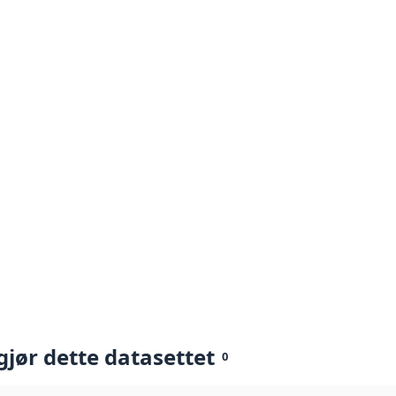
gjør dette datasettet
0