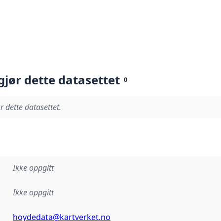
gjør dette datasettet
0
r dette datasettet.
Ikke oppgitt
Ikke oppgitt
hoydedata@kartverket.no