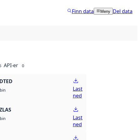
Finn data
Del data
Meny
API-er
5
0
 DTED
Last
bin
ned
ZLAS
Last
bin
ned