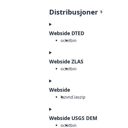
Distribusjoner
5
Webside DTED
octet
bin
Webside ZLAS
octet
bin
Webside
laz
vnd.laszip
Webside USGS DEM
octet
bin