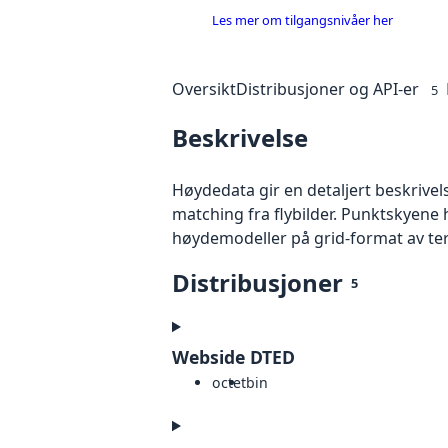
Les mer om tilgangsnivåer her
Oversikt
Distribusjoner og API-er
5
Beskrivelse
Høydedata gir en detaljert beskrivel
matching fra flybilder. Punktskyene 
høydemodeller på grid-format av te
Distribusjoner
5
Webside DTED
octet
bin