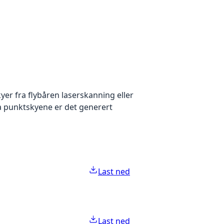
yer fra flybåren laserskanning eller
ra punktskyene er det generert
Last ned
Last ned