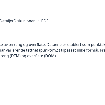
Detaljer
Diskusjoner
RDF
0
se av terreng og overflate. Dataene er etablert som punktsk
har varierende tetthet (punkt/m2 ) tilpasset ulike formål. F
rreng (DTM) og overflate (DOM).