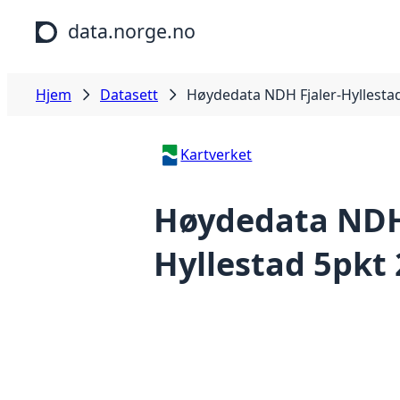
Hopp til hovedinnhold
data.norge.no
Hjem
Datasett
Høydedata NDH Fjaler-Hyllesta
Kartverket
Høydedata NDH 
Hyllestad 5pkt