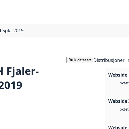
d 5pkt 2019
Distribusjoner
Bruk datasett
Fjaler-
Webside
 2019
octet
Webside 
octet
Webside