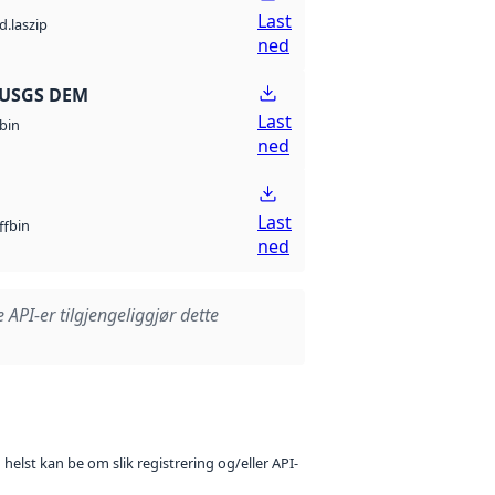
Last
d.laszip
ned
 USGS DEM
Last
bin
ned
Last
bin
ff
ned
e API-er tilgjengeliggjør dette
 helst kan be om slik registrering og/eller API-