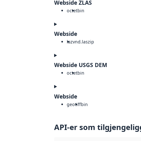
Webside ZLAS
octet
bin
Webside
laz
vnd.laszip
Webside USGS DEM
octet
bin
Webside
geotiff
bin
API-er som tilgjengelig