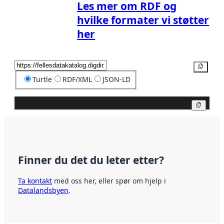
Les mer om RDF og
hvilke formater vi støtter
her
Kopier
Turtle
RDF/XML
JSON-LD
Kopier
Finner du det du leter etter?
Ta kontakt
med oss her, eller spør om hjelp i
Datalandsbyen
.