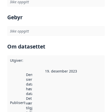
Ikke oppgitt
Gebyr
Ikke oppgitt
Om datasettet
Utgiver
:
19. desember 2023
Denne datoen
sier når
datasettet ble
høstet av
data.norge.no.
Det kan ha
Publisert
:
vært
tilgjengelig