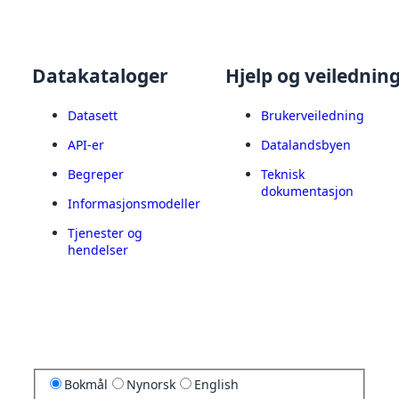
Datakataloger
Hjelp og veilednin
Datasett
Brukerveiledning
API-er
Datalandsbyen
Begreper
Teknisk
dokumentasjon
Informasjonsmodeller
Tjenester og
hendelser
Bokmål
Nynorsk
English