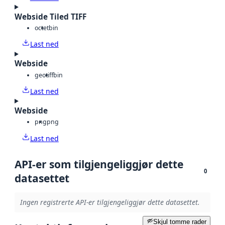
Webside Tiled TIFF
octet
bin
Last ned
Webside
geotiff
bin
Last ned
Webside
png
png
Last ned
API-er som tilgjengeliggjør dette
0
datasettet
Ingen registrerte API-er tilgjengeliggjør dette datasettet.
Skjul tomme rader