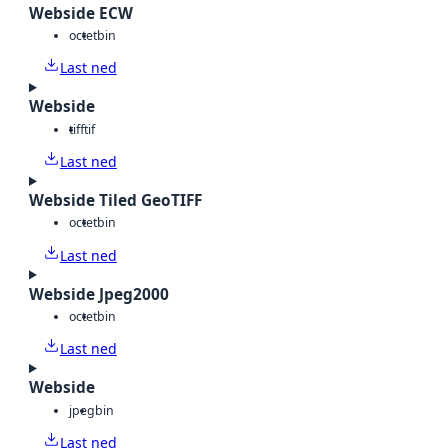
Webside ECW
octet
bin
Last ned
Webside
tiff
tif
Last ned
Webside Tiled GeoTIFF
octet
bin
Last ned
Webside Jpeg2000
octet
bin
Last ned
Webside
jpeg
bin
Last ned