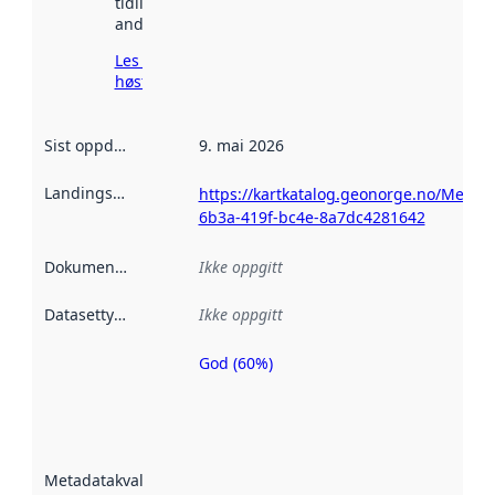
tidligere
andre steder.
Les mer om
høsting her
Sist oppdatert
:
9. mai 2026
Landingsside
:
https://kartkatalog.geonorge.no/Metad
6b3a-419f-bc4e-8a7dc4281642
Dokumentasjon
:
Ikke oppgitt
Datasettype
:
Ikke oppgitt
God (60%)
Metadatakvalitet
er en indikator
på hvor godt
datasettene er
beskrevet ved
Metadatakvalitet
:
hjelp