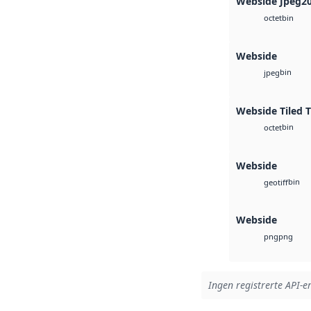
Webside Jpeg2
bin
octet
Webside
bin
jpeg
Webside Tiled T
bin
octet
Webside
bin
geotiff
Webside
png
png
Ingen registrerte API-er