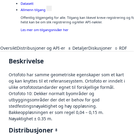
Datasett
Allmenn tilgang
Offentlig tilgjengelig for alle. Tilgang kan likevel kreve registrering o
helst kan be om slik registrering og/eller API-nøkler.
Les mer om tilgangsnivåer her
Oversikt
Distribusjoner og API-er
Detaljer
Diskusjoner
RDF
8
0
Beskrivelse
Ortofoto har samme geometriske egenskaper som et kart
og kan knyttes til et referansesystem. Ortofoto er inndelt i
ulike ortofotostandarder egnet til forskjellige formål.
Ortofoto 10: Dekker normalt byområder og
utbyggingsområder der det er behov for god
stedfestingsnøyaktighet og høy oppløsning.
Bakkeoppløsningen er som regel 0,04 – 0,15 m.
Nøyaktighet ± 0.35 m.
Distribusjoner
8