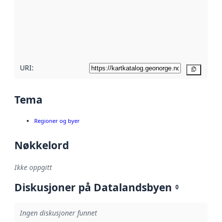
avmetadata.
Les mer om
metadatakvalitet
her
URI:
Kopier
Tema
Regioner og byer
Nøkkelord
Ikke oppgitt
Diskusjoner på Datalandsbyen
0
Ingen diskusjoner funnet