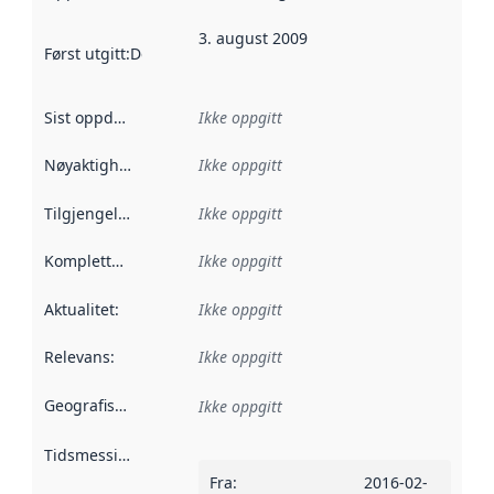
3. august 2009
Først utgitt
:
Denne datoen sier når dataene i dette datasettet 
Sist oppdatert
:
Ikke oppgitt
Nøyaktighet
:
Ikke oppgitt
Tilgjengelighet
:
Ikke oppgitt
Kompletthet
:
Ikke oppgitt
Aktualitet
:
Ikke oppgitt
Relevans
:
Ikke oppgitt
Geografisk avgrensning
:
Ikke oppgitt
Tidsmessig avgrensning
:
Fra
:
2016-02-