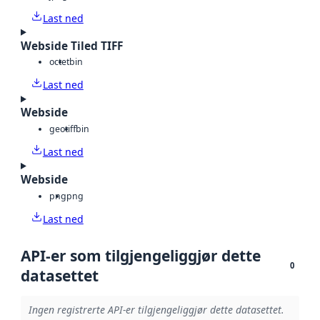
Last ned
Webside Tiled TIFF
octet
bin
Last ned
Webside
geotiff
bin
Last ned
Webside
png
png
Last ned
API-er som tilgjengeliggjør dette
0
datasettet
Ingen registrerte API-er tilgjengeliggjør dette datasettet.