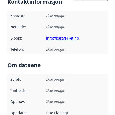
Kontaktinformasjon
Kontaktpunkt
:
Ikke oppgitt
Nettside
:
Ikke oppgitt
E-post
:
info@kartverket.no
Telefon
:
Ikke oppgitt
Om dataene
Språk
:
Ikke oppgitt
Innholdsleverandører
Ikke oppgitt
:
Opphav
:
Ikke oppgitt
Oppdateringsfrekvens
Ikke Planlagt
: