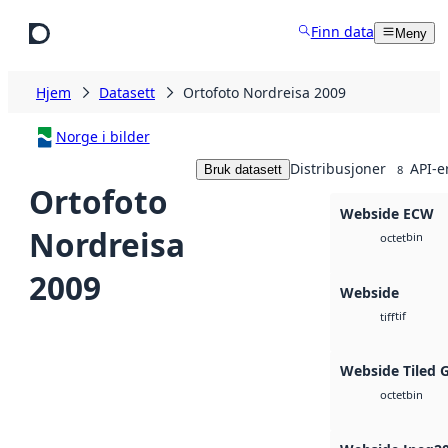
Hopp til hovedinnhold
Finn data
Meny
Hjem
Datasett
Ortofoto Nordreisa 2009
Norge i bilder
Distribusjoner
API-e
Bruk datasett
8
Ortofoto
Webside ECW
Nordreisa
bin
octet
2009
Webside
tif
tiff
Webside Tiled 
bin
octet