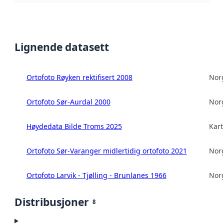
Lignende datasett
Ortofoto Røyken rektifisert 2008
Norg
Ortofoto Sør-Aurdal 2000
Norg
Høydedata Bilde Troms 2025
Kart
Ortofoto Sør-Varanger midlertidig ortofoto 2021
Norg
Ortofoto Larvik - Tjølling - Brunlanes 1966
Norg
Distribusjoner
8