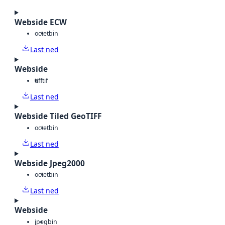
Webside ECW
octet
bin
Last ned
Webside
tiff
tif
Last ned
Webside Tiled GeoTIFF
octet
bin
Last ned
Webside Jpeg2000
octet
bin
Last ned
Webside
jpeg
bin