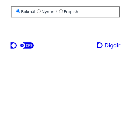
Bokmål
Nynorsk
English
en tjeneste fra