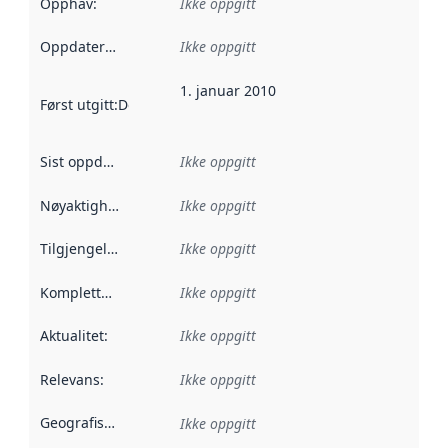
Opphav
:
Ikke oppgitt
Oppdateringsfrekvens
Ikke oppgitt
:
1. januar 2010
Først utgitt
:
Denne datoen sier når dataene i dette datasettet 
Sist oppdatert
:
Ikke oppgitt
Nøyaktighet
:
Ikke oppgitt
Tilgjengelighet
:
Ikke oppgitt
Kompletthet
:
Ikke oppgitt
Aktualitet
:
Ikke oppgitt
Relevans
:
Ikke oppgitt
Geografisk avgrensning
:
Ikke oppgitt