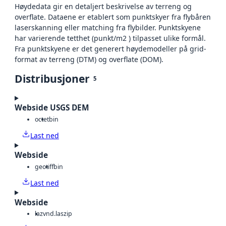
Høydedata gir en detaljert beskrivelse av terreng og
overflate. Dataene er etablert som punktskyer fra flybåren
laserskanning eller matching fra flybilder. Punktskyene
har varierende tetthet (punkt/m2 ) tilpasset ulike formål.
Fra punktskyene er det generert høydemodeller på grid-
format av terreng (DTM) og overflate (DOM).
Distribusjoner
5
Webside USGS DEM
octet
bin
Last ned
Webside
geotiff
bin
Last ned
Webside
laz
vnd.laszip