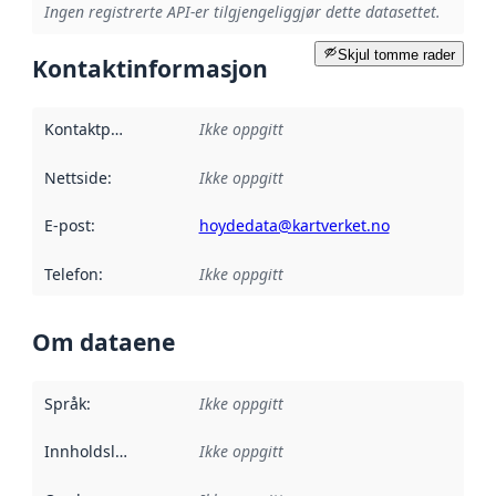
Ingen registrerte API-er tilgjengeliggjør dette datasettet.
Skjul tomme rader
Kontaktinformasjon
Kontaktpunkt
:
Ikke oppgitt
Nettside
:
Ikke oppgitt
E-post
:
hoydedata@kartverket.no
Telefon
:
Ikke oppgitt
Om dataene
Språk
:
Ikke oppgitt
Innholdsleverandører
Ikke oppgitt
: