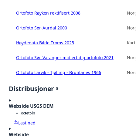
Ortofoto Røyken rektifisert 2008
Norg
Ortofoto Sør-Aurdal 2000
Norg
Høydedata Bilde Troms 2025
Kart
Ortofoto Sør-Varanger midlertidig ortofoto 2021
Norg
Ortofoto Larvik - Tjølling - Brunlanes 1966
Norg
Distribusjoner
5
Webside USGS DEM
octet
bin
Last ned
Webside