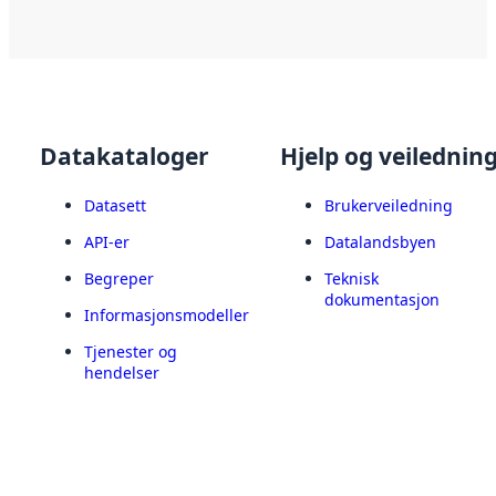
Datakataloger
Hjelp og veilednin
Datasett
Brukerveiledning
API-er
Datalandsbyen
Begreper
Teknisk
dokumentasjon
Informasjonsmodeller
Tjenester og
hendelser