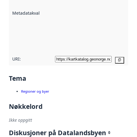
datasettene er
beskrevet ved
Metadatakvalitet
:
hjelp
avmetadata.
Les mer om
metadatakvalitet
her
URI:
Kopier
Tema
Regioner og byer
Nøkkelord
Ikke oppgitt
Diskusjoner på Datalandsbyen
0