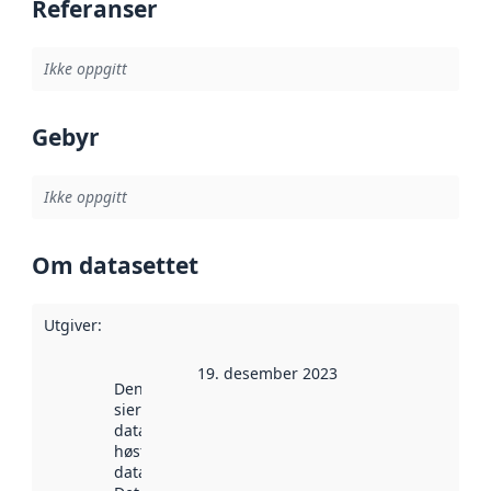
Referanser
Ikke oppgitt
Gebyr
Ikke oppgitt
Om datasettet
Utgiver
:
19. desember 2023
Denne datoen
sier når
datasettet ble
høstet av
data.norge.no.