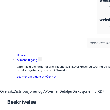
Websi
Websi
Ingen registr
Datasett
Allmenn tilgang
Offentlig tilgjengelig for alle. Tilgang kan likevel kreve registrering o
om slik registrering og/eller API-nøkler.
Les mer om tilgangsnivåer her
Oversikt
Distribusjoner og API-er
Detaljer
Diskusjoner
RDF
5
0
Beskrivelse