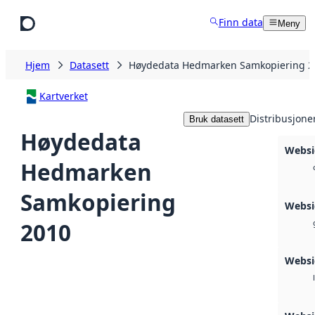
Hopp til hovedinnhold
Finn data
Meny
Hjem
Datasett
Høydedata Hedmarken Samkopiering 2
Kartverket
Distribusjone
Bruk datasett
Høydedata
Websi
Hedmarken
Samkopiering
Websi
2010
Websi