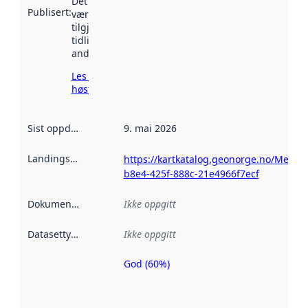
Det kan ha
Publisert
:
vært
tilgjengelig
tidligere
andre steder.
Les mer om
høsting her
Sist oppdatert
:
9. mai 2026
Landingsside
:
https://kartkatalog.geonorge.no/Metad
b8e4-425f-888c-21e4966f7ecf
Dokumentasjon
:
Ikke oppgitt
Datasettype
:
Ikke oppgitt
God (60%)
Metadatakvalitet
er en indikator
på hvor godt