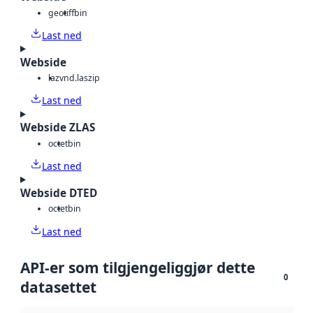
geotiff
bin
Last ned
Webside
laz
vnd.laszip
Last ned
Webside ZLAS
octet
bin
Last ned
Webside DTED
octet
bin
Last ned
API-er som tilgjengeliggjør dette
0
datasettet