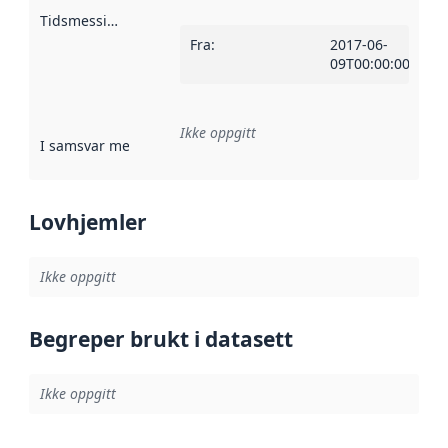
Tidsmessig avgrensning
:
Fra
:
2017-06-
09T00:00:00Z
Ikke oppgitt
I samsvar med
:
Referanse til en implementasjonsregel eller a
Lovhjemler
Ikke oppgitt
Begreper brukt i datasett
Ikke oppgitt