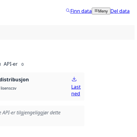
Finn data
Del data
Meny
API-er
1
0
distribusjon
Last
csv
lisens
ned
e API-er tilgjengeliggjør dette