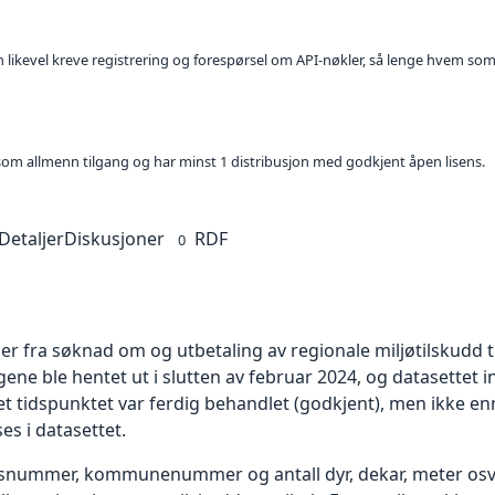
kan likevel kreve registrering og forespørsel om API-nøkler, så lenge hvem som
t som allmenn tilgang og har minst 1 distribusjon med godkjent åpen lisens.
Detaljer
Diskusjoner
RDF
0
 fra søknad om og utbetaling av regionale miljøtilskudd ti
e ble hentet ut i slutten av februar 2024, og datasettet
et tidspunktet var ferdig behandlet (godkjent), men ikke en
es i datasettet.
onsnummer, kommunenummer og antall dyr, dekar, meter osv.