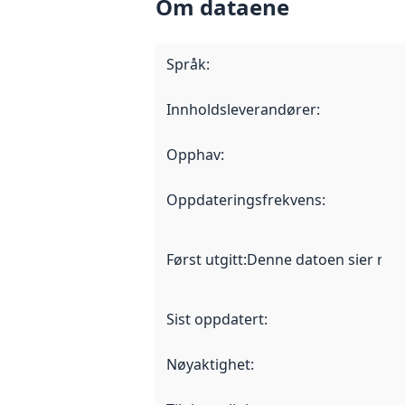
Om dataene
Språk
:
Innholdsleverandører
:
Opphav
:
Oppdateringsfrekvens
:
Først utgitt
:
Denne datoen sier når d
Sist oppdatert
:
Nøyaktighet
: