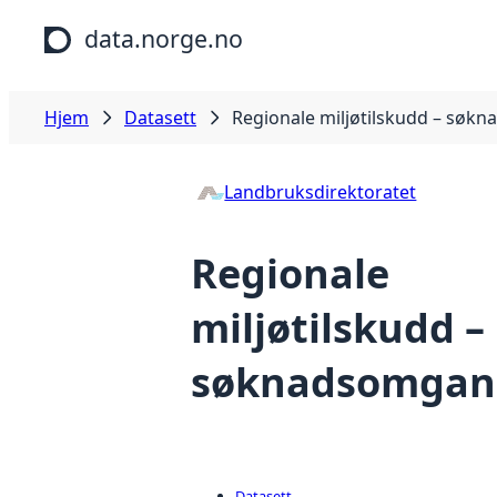
Hopp til hovedinnhold
data.norge.no
Hjem
Datasett
Regionale miljøtilskudd – søk
Landbruksdirektoratet
Regionale
miljøtilskudd –
søknadsomgan
Datasett