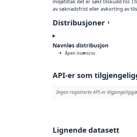
miljøtiltak det er søkt tilskudd for. 
av søknadsfrist eller avkorting av ti
Distribusjoner
1
Navnløs distribusjon
Åpen lisens
csv
API-er som tilgjengelig
Ingen registrerte API-er tilgjengeliggjø
Lignende datasett