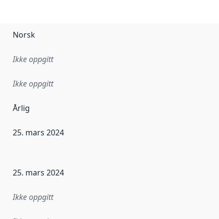
Norsk
Ikke oppgitt
Ikke oppgitt
Årlig
25. mars 2024
ataene i dette datasettet første gang ble utgitt. Det kan ha
25. mars 2024
Ikke oppgitt