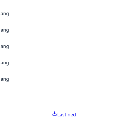
gang
gang
gang
gang
gang
Last ned