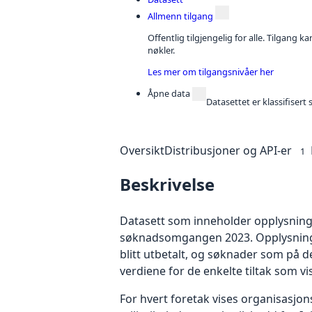
Allmenn tilgang
Offentlig tilgjengelig for alle. Tilgang 
nøkler.
Les mer om tilgangsnivåer her
Åpne data
Datasettet er klassifiser
Oversikt
Distribusjoner og API-er
1
Beskrivelse
Datasett som inneholder opplysninger
søknadsomgangen 2023. Opplysningen
blitt utbetalt, og søknader som på d
verdiene for de enkelte tiltak som vis
For hvert foretak vises organisasj