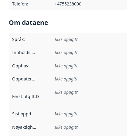
Telefon
:
+4755238000
Om dataene
Språk
:
Ikke oppgitt
Innholdsleverandører
Ikke oppgitt
:
Opphav
:
Ikke oppgitt
Oppdateringsfrekvens
Ikke oppgitt
:
Ikke oppgitt
Først utgitt
:
Denne datoen sier når dataene i dette datasettet 
Sist oppdatert
:
Ikke oppgitt
Nøyaktighet
:
Ikke oppgitt