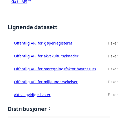
Gå til API
Lignende datasett
Offentlig API for kjøperregisteret
Fisker
Offentlig API for akvakultursøknader
Fisker
Offentlig API for omregningsfaktor havressurs
Fisker
Offentlig API for miljøundersøkelser
Fisker
Aktive gyldige kvoter
Fisker
Distribusjoner
0