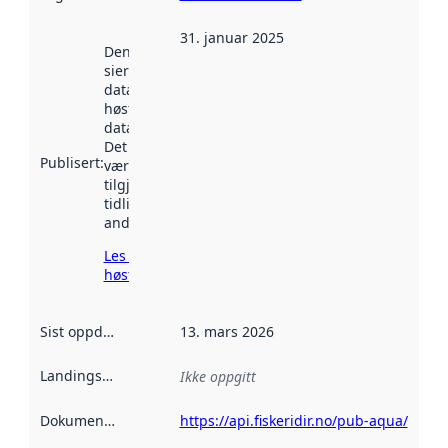
31. januar 2025
Denne datoen
sier når
datasettet ble
høstet av
data.norge.no.
Det kan ha
Publisert
:
vært
tilgjengelig
tidligere
andre steder.
Les mer om
høsting her
Sist oppdatert
:
13. mars 2026
Landingsside
:
Ikke oppgitt
Dokumentasjon
:
https://api.fiskeridir.no/pub-aqua/