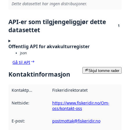
Dette datasettet har ingen distribusjoner.
API-er som tilgjengeliggjør dette
1
datasettet
Offentlig API for akvakulturregister
json
Gå til API
Skjul tomme rader
Kontaktinformasjon
Kontaktpunkt
:
Fiskeridirektoratet
Nettside
:
https://www.fiskeridir.no/Om-
oss/kontakt-oss
E-post
:
postmottak@fiskeridir.no