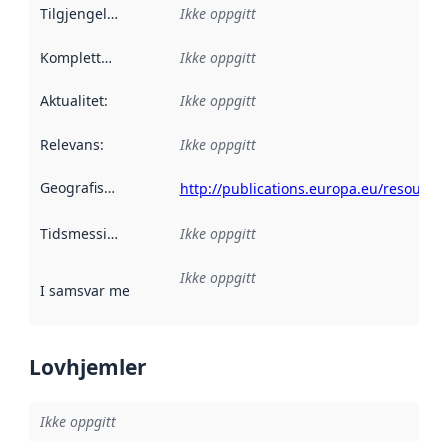
Tilgjengelighet
:
Ikke oppgitt
Kompletthet
:
Ikke oppgitt
Aktualitet
:
Ikke oppgitt
Relevans
:
Ikke oppgitt
Geografisk avgrensning
:
http://publications.europa.eu/resource
Tidsmessig avgrensning
Ikke oppgitt
:
Ikke oppgitt
I samsvar med
:
Referanse til en implementasjonsregel eller a
Lovhjemler
Ikke oppgitt