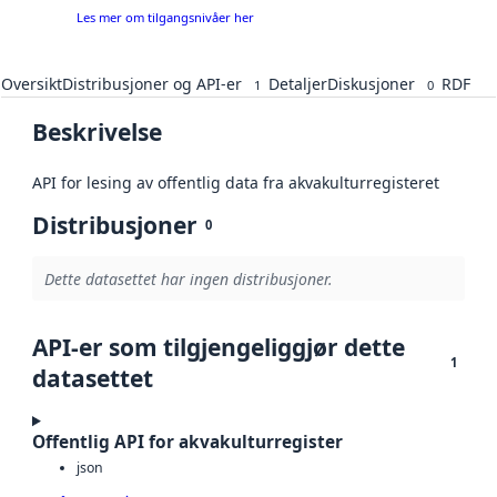
Les mer om tilgangsnivåer her
Oversikt
Distribusjoner og API-er
Detaljer
Diskusjoner
RDF
1
0
Beskrivelse
API for lesing av offentlig data fra akvakulturregisteret
Distribusjoner
0
Dette datasettet har ingen distribusjoner.
API-er som tilgjengeliggjør dette
1
datasettet
Offentlig API for akvakulturregister
json