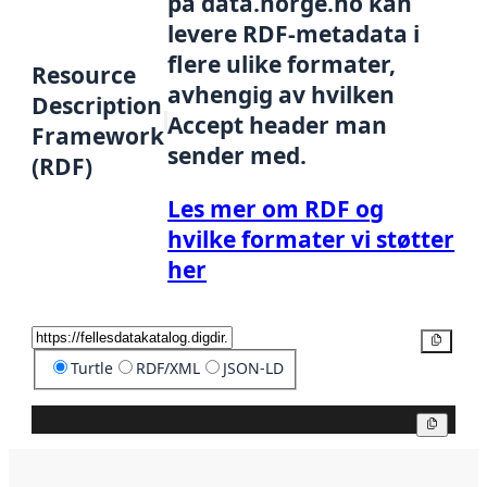
på data.norge.no kan
levere RDF-metadata i
flere ulike formater,
Resource
avhengig av hvilken
Description
Accept header man
Framework
sender med.
(RDF)
Les mer om RDF og
hvilke formater vi støtter
her
Kopier
Turtle
RDF/XML
JSON-LD
Kopier