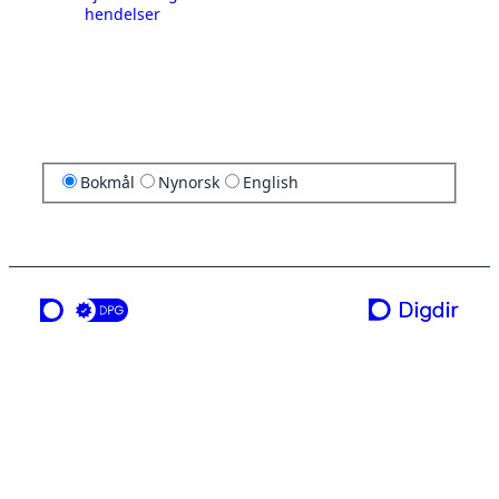
hendelser
Bokmål
Nynorsk
English
en tjeneste fra