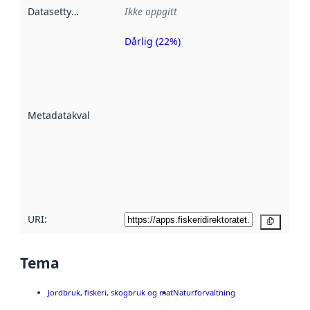
Datasettype
:
Ikke oppgitt
Dårlig (22%)
Metadatakvalitet
er en indikator
på hvor godt
datasettene er
beskrevet ved
Metadatakvalitet
:
hjelp
avmetadata.
Les mer om
metadatakvalitet
her
URI:
Kopier
Tema
Jordbruk, fiskeri, skogbruk og mat
Naturforvaltning