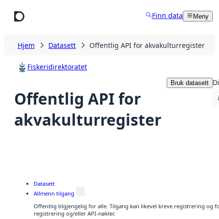
Hopp til hovedinnhold
Finn data
Meny
Hjem
Datasett
Offentlig API for akvakulturregister
Fiskeridirektoratet
D
Bruk datasett
Offentlig API for
akvakulturregister
Datasett
Allmenn tilgang
Offentlig tilgjengelig for alle. Tilgang kan likevel kreve registrering o
registrering og/eller API-nøkler.