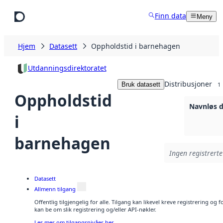
Hopp til hovedinnhold
Finn data
Meny
Hjem
Datasett
Oppholdstid i barnehagen
Utdanningsdirektoratet
Distribusjoner
Bruk datasett
1
Oppholdstid
Navnløs d
i
barnehagen
Ingen registrerte
Datasett
Allmenn tilgang
Offentlig tilgjengelig for alle. Tilgang kan likevel kreve registrering o
kan be om slik registrering og/eller API-nøkler.
Les mer om tilgangsnivåer her