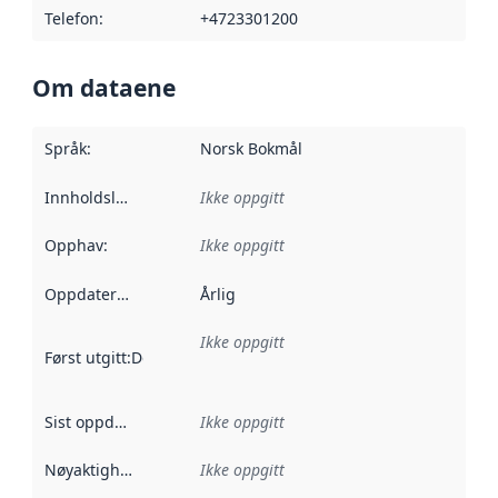
Telefon
:
+4723301200
Om dataene
Språk
:
Norsk Bokmål
Innholdsleverandører
Ikke oppgitt
:
Opphav
:
Ikke oppgitt
Oppdateringsfrekvens
Årlig
:
Ikke oppgitt
Først utgitt
:
Denne datoen sier når dataene i dette datasettet 
Sist oppdatert
:
Ikke oppgitt
Nøyaktighet
:
Ikke oppgitt