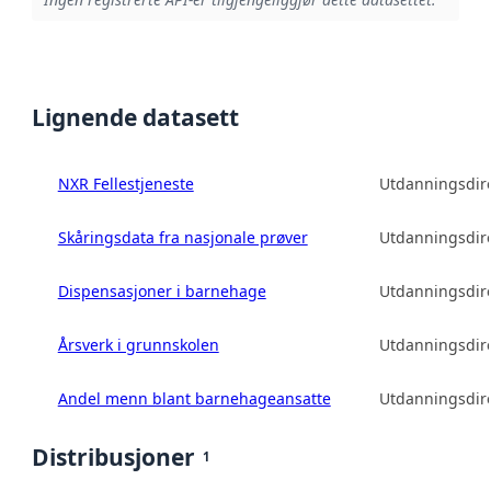
Lignende datasett
NXR Fellestjeneste
Utdanningsdire
Skåringsdata fra nasjonale prøver
Utdanningsdire
Dispensasjoner i barnehage
Utdanningsdire
Årsverk i grunnskolen
Utdanningsdire
Andel menn blant barnehageansatte
Utdanningsdire
Distribusjoner
1