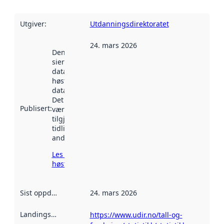
Utgiver
:
Utdanningsdirektoratet
24. mars 2026
Denne datoen
sier når
datasettet ble
høstet av
data.norge.no.
Det kan ha
Publisert
:
vært
tilgjengelig
tidligere
andre steder.
Les mer om
høsting her
Sist oppdatert
:
24. mars 2026
Landingsside
:
https://www.udir.no/tall-og-