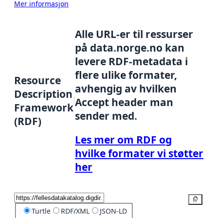
Mer informasjon
Alle URL-er til ressurser
på data.norge.no kan
levere RDF-metadata i
flere ulike formater,
Resource
avhengig av hvilken
Description
Accept header man
Framework
sender med.
(RDF)
Les mer om RDF og
hvilke formater vi støtter
her
Kopier
Turtle
RDF/XML
JSON-LD