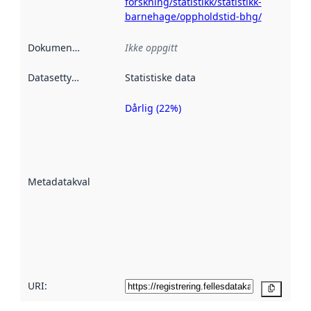
forskning/statistikk/statistikk-
barnehage/oppholdstid-bhg/
Dokumentasjon
:
Ikke oppgitt
Datasettype
:
Statistiske data
Dårlig (22%)
Metadatakvalitet
er en indikator
på hvor godt
datasettene er
beskrevet ved
Metadatakvalitet
:
hjelp
avmetadata.
Les mer om
metadatakvalitet
her
URI:
Kopier