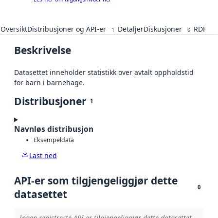
Oversikt
Distribusjoner og API-er
Detaljer
Diskusjoner
RDF
1
0
Beskrivelse
Datasettet inneholder statistikk over avtalt oppholdstid
for barn i barnehage.
Distribusjoner
1
Navnløs distribusjon
Eksempeldata
Last ned
API-er som tilgjengeliggjør dette
0
datasettet
Ingen registrerte API-er tilgjengeliggjør dette datasettet.