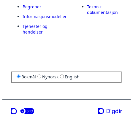
Begreper
Teknisk
dokumentasjon
Informasjonsmodeller
Tjenester og
hendelser
Bokmål
Nynorsk
English
en tjeneste fra