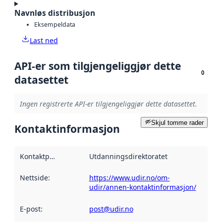
Navnløs distribusjon
Eksempeldata
Last ned
API-er som tilgjengeliggjør dette
0
datasettet
Ingen registrerte API-er tilgjengeliggjør dette datasettet.
Skjul tomme rader
Kontaktinformasjon
Kontaktpunkt
:
Utdanningsdirektoratet
Nettside
:
https://www.udir.no/om-
udir/annen-kontaktinformasjon/
E-post
:
post@udir.no