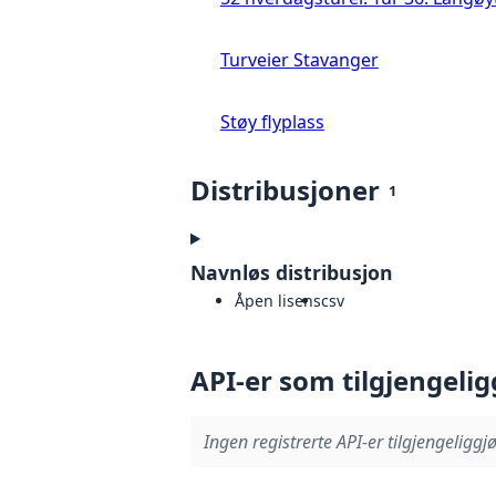
Turveier Stavanger
Støy flyplass
Distribusjoner
1
Navnløs distribusjon
Åpen lisens
csv
API-er som tilgjengelig
Ingen registrerte API-er tilgjengeliggjø