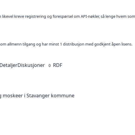
kan likevel kreve registrering og forespørsel om API-nøkler, så lenge hvem som
t som allmenn tilgang og har minst 1 distribusjon med godkjent åpen lisens.
Detaljer
Diskusjoner
RDF
0
r og moskeer i Stavanger kommune