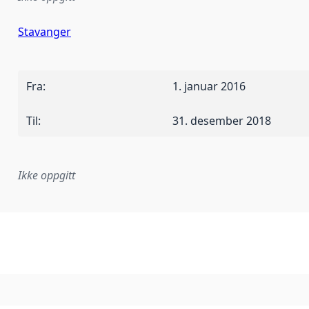
Stavanger
Fra
:
1. januar 2016
Til
:
31. desember 2018
Ikke oppgitt
plementasjonsregel eller annen spesifikasjon, som ligger til