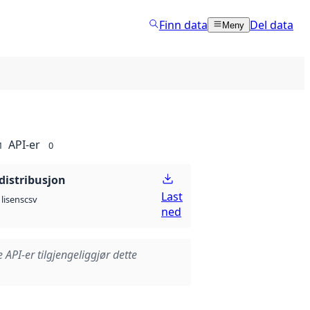
Finn data
Del data
Meny
API-er
1
0
distribusjon
Last
csv
lisens
ned
e API-er tilgjengeliggjør dette