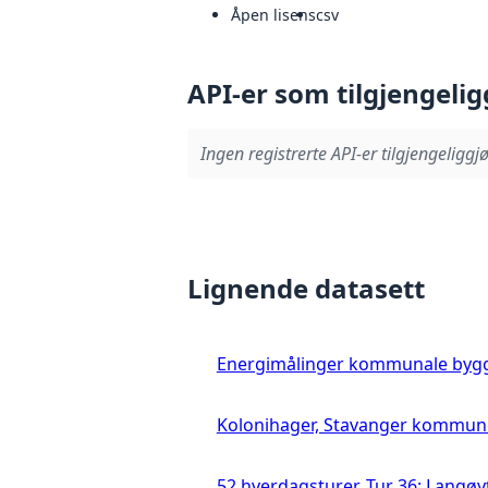
Åpen lisens
csv
API-er som tilgjengelig
Ingen registrerte API-er tilgjengeliggjø
Lignende datasett
Energimålinger kommunale byg
Kolonihager, Stavanger kommun
52 hverdagsturer. Tur 36: Langø