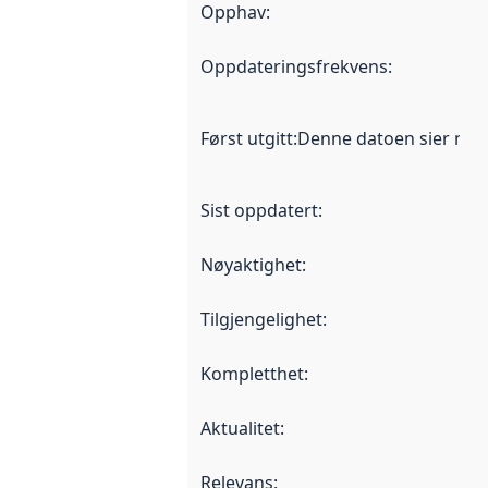
Opphav
:
Oppdateringsfrekvens
:
Først utgitt
:
Denne datoen sier når d
Sist oppdatert
:
Nøyaktighet
:
Tilgjengelighet
:
Kompletthet
:
Aktualitet
:
Relevans
: