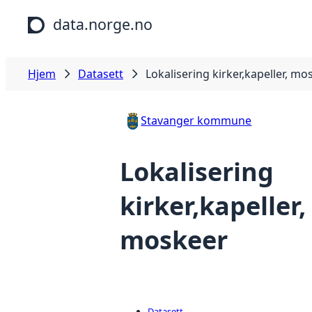
Hopp til hovedinnhold
data.norge.no
Hjem
Datasett
Lokalisering kirker,kapeller, mo
Stavanger kommune
Lokalisering
kirker,kapeller,
moskeer
Datasett