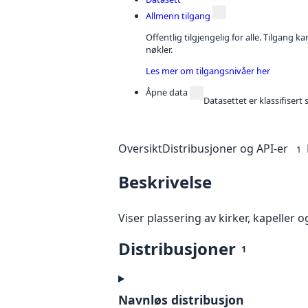
Allmenn tilgang
Offentlig tilgjengelig for alle. Tilgang 
nøkler.
Les mer om tilgangsnivåer her
Åpne data
Datasettet er klassifiser
Oversikt
Distribusjoner og API-er
1
Beskrivelse
Viser plassering av kirker, kapelle
Distribusjoner
1
Navnløs distribusjon