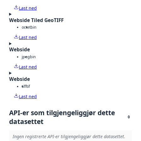
Last ned
Webside Tiled GeoTIFF
octet
bin
Last ned
Webside
jpeg
bin
Last ned
Webside
tiff
tif
Last ned
API-er som tilgjengeliggjør dette
0
datasettet
Ingen registrerte API-er tilgjengeliggjør dette datasettet.