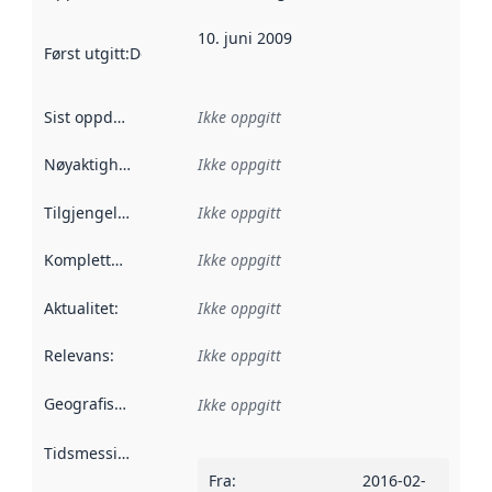
10. juni 2009
Først utgitt
:
Denne datoen sier når dataene i dette datasettet 
Sist oppdatert
:
Ikke oppgitt
Nøyaktighet
:
Ikke oppgitt
Tilgjengelighet
:
Ikke oppgitt
Kompletthet
:
Ikke oppgitt
Aktualitet
:
Ikke oppgitt
Relevans
:
Ikke oppgitt
Geografisk avgrensning
:
Ikke oppgitt
Tidsmessig avgrensning
:
Fra
:
2016-02-