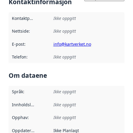
Kontaktinformasjon
Kontaktpunkt
:
Ikke oppgitt
Nettside
:
Ikke oppgitt
E-post
:
info@kartverket.no
Telefon
:
Ikke oppgitt
Om dataene
Språk
:
Ikke oppgitt
Innholdsleverandører
Ikke oppgitt
:
Opphav
:
Ikke oppgitt
Oppdateringsfrekvens
Ikke Planlagt
: