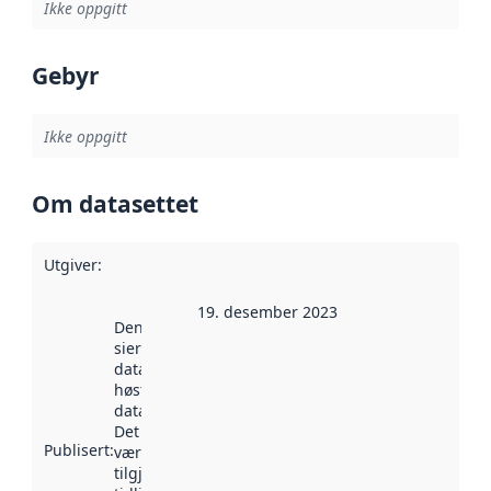
Ikke oppgitt
Gebyr
Ikke oppgitt
Om datasettet
Utgiver
:
19. desember 2023
Denne datoen
sier når
datasettet ble
høstet av
data.norge.no.
Det kan ha
Publisert
:
vært
tilgjengelig