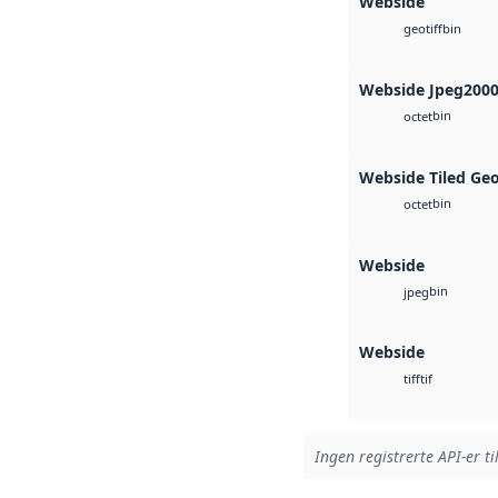
Webside
bin
geotiff
Webside Jpeg200
bin
octet
Webside Tiled Ge
bin
octet
Webside
bin
jpeg
Webside
tif
tiff
Ingen registrerte API-er ti