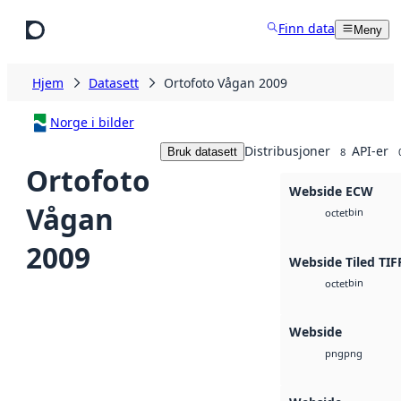
Hopp til hovedinnhold
Finn data
Meny
Hjem
Datasett
Ortofoto Vågan 2009
Norge i bilder
Distribusjoner
API-er
Bruk datasett
8
Ortofoto
Webside ECW
Vågan
bin
octet
2009
Webside Tiled TIF
bin
octet
Webside
png
png