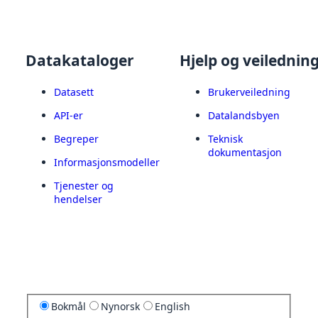
Datakataloger
Hjelp og veilednin
Datasett
Brukerveiledning
API-er
Datalandsbyen
Begreper
Teknisk
dokumentasjon
Informasjonsmodeller
Tjenester og
hendelser
Bokmål
Nynorsk
English