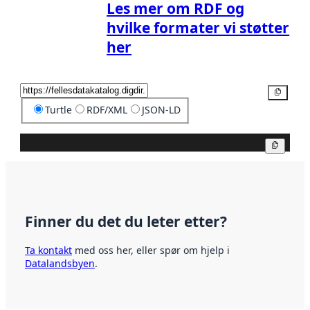
Les mer om RDF og
hvilke formater vi støtter
her
Kopier
Turtle
RDF/XML
JSON-LD
Kopier
Finner du det du leter etter?
Ta kontakt
med oss her, eller spør om hjelp i
Datalandsbyen
.