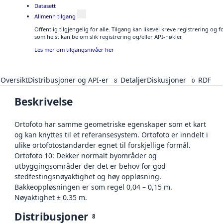
Datasett
Allmenn tilgang
Offentlig tilgjengelig for alle. Tilgang kan likevel kreve registrering og
som helst kan be om slik registrering og/eller API-nøkler.
Les mer om tilgangsnivåer her
Oversikt
Distribusjoner og API-er
Detaljer
Diskusjoner
RDF
8
0
Beskrivelse
Ortofoto har samme geometriske egenskaper som et kart
og kan knyttes til et referansesystem. Ortofoto er inndelt i
ulike ortofotostandarder egnet til forskjellige formål.
Ortofoto 10: Dekker normalt byområder og
utbyggingsområder der det er behov for god
stedfestingsnøyaktighet og høy oppløsning.
Bakkeoppløsningen er som regel 0,04 – 0,15 m.
Nøyaktighet ± 0.35 m.
Distribusjoner
8