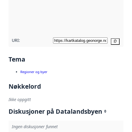
avmetadata.
Les mer om
metadatakvalitet
her
URI:
Kopier
Tema
Regioner og byer
Nøkkelord
Ikke oppgitt
Diskusjoner på Datalandsbyen
0
Ingen diskusjoner funnet