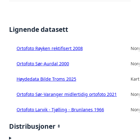
Lignende datasett
Ortofoto Røyken rektifisert 2008
Norg
Ortofoto Sør-Aurdal 2000
Norg
Høydedata Bilde Troms 2025
Kart
Ortofoto Sør-Varanger midlertidig ortofoto 2021
Norg
Ortofoto Larvik - Tjølling - Brunlanes 1966
Norg
Distribusjoner
8