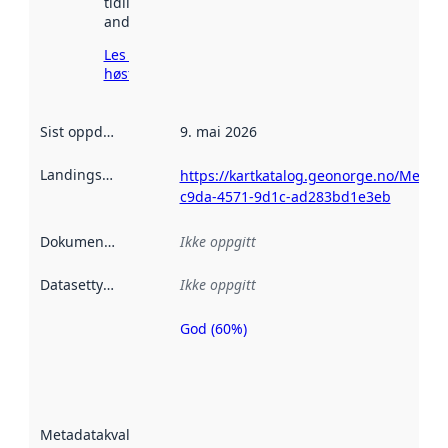
tidligere
andre steder.
Les mer om
høsting her
Sist oppdatert
:
9. mai 2026
Landingsside
:
https://kartkatalog.geonorge.no/Metad
c9da-4571-9d1c-ad283bd1e3eb
Dokumentasjon
:
Ikke oppgitt
Datasettype
:
Ikke oppgitt
God (60%)
Metadatakvalitet
er en indikator
på hvor godt
datasettene er
beskrevet ved
Metadatakvalitet
:
hjelp