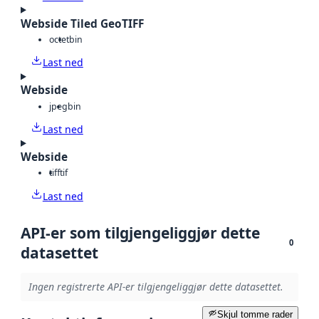
Webside Tiled GeoTIFF
octet
bin
Last ned
Webside
jpeg
bin
Last ned
Webside
tiff
tif
Last ned
API-er som tilgjengeliggjør dette
0
datasettet
Ingen registrerte API-er tilgjengeliggjør dette datasettet.
Skjul tomme rader