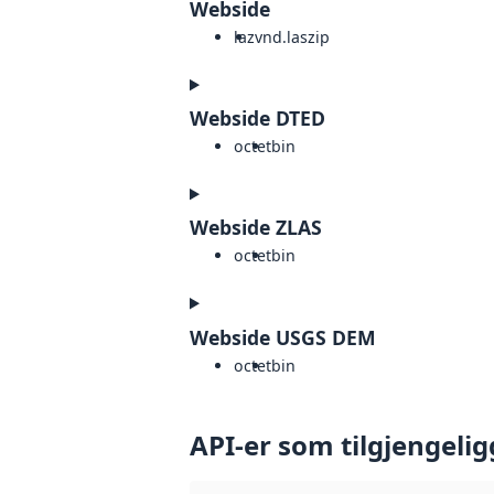
Webside
laz
vnd.laszip
Webside DTED
octet
bin
Webside ZLAS
octet
bin
Webside USGS DEM
octet
bin
API-er som tilgjengelig