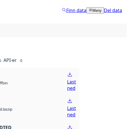
Finn data
Del data
Meny
API-er
5
0
Last
bin
ff
ned
Last
d.laszip
ned
 DTED