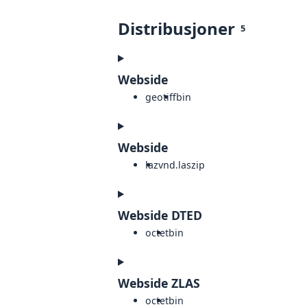
Distribusjoner
5
Webside
geotiff
bin
Webside
laz
vnd.laszip
Webside DTED
octet
bin
Webside ZLAS
octet
bin