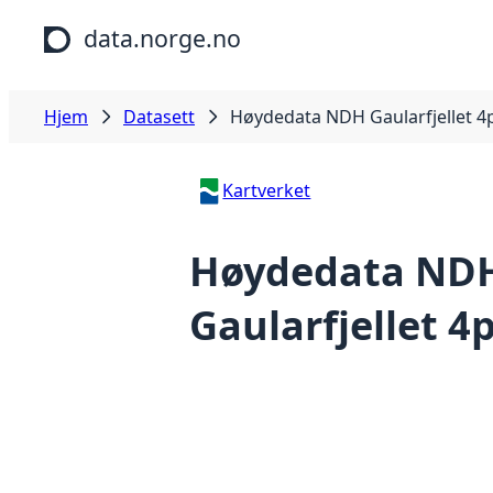
Hopp til hovedinnhold
data.norge.no
Hjem
Datasett
Høydedata NDH Gaularfjellet 4
Kartverket
Høydedata ND
Gaularfjellet 4