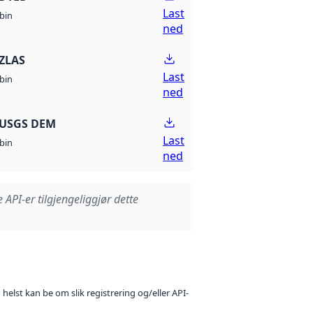
Last
bin
ned
ZLAS
Last
bin
ned
 USGS DEM
Last
bin
ned
e API-er tilgjengeliggjør dette
 helst kan be om slik registrering og/eller API-