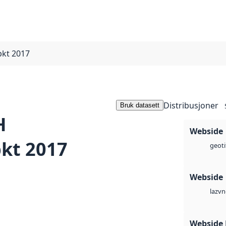
pkt 2017
Distribusjoner
Bruk datasett
H
Webside
pkt 2017
geoti
Webside
vn
laz
Webside