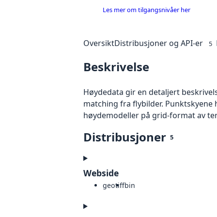
Les mer om tilgangsnivåer her
Oversikt
Distribusjoner og API-er
5
Beskrivelse
Høydedata gir en detaljert beskrivel
matching fra flybilder. Punktskyene 
høydemodeller på grid-format av te
Distribusjoner
5
Webside
geotiff
bin