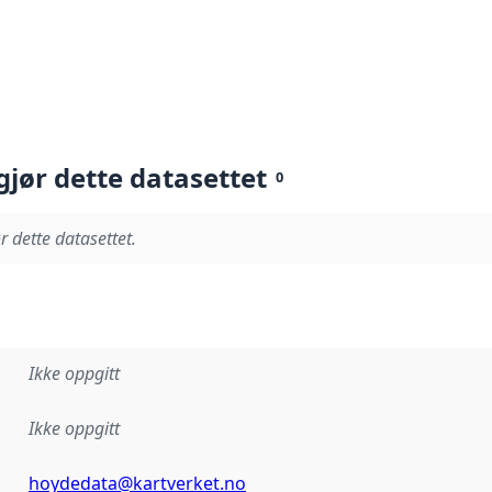
gjør dette datasettet
0
r dette datasettet.
Ikke oppgitt
Ikke oppgitt
hoydedata@kartverket.no