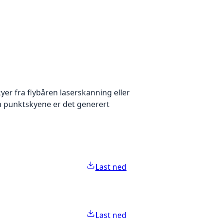
yer fra flybåren laserskanning eller
ra punktskyene er det generert
Last ned
Last ned