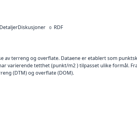
Detaljer
Diskusjoner
RDF
0
se av terreng og overflate. Dataene er etablert som punktsk
har varierende tetthet (punkt/m2 ) tilpasset ulike formål. F
rreng (DTM) og overflate (DOM).