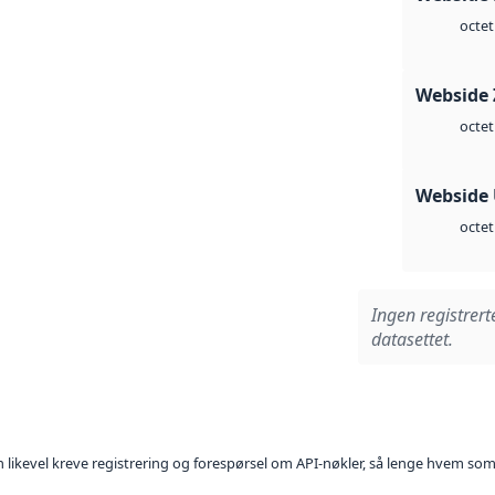
octet
Webside 
octet
Webside
octet
Ingen registrert
datasettet.
kan likevel kreve registrering og forespørsel om API-nøkler, så lenge hvem som