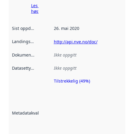
Les mer om
høsting her
Sist oppdatert
:
26. mai 2020
Landingsside
:
http://api.nve.no/doc/
Dokumentasjon
:
Ikke oppgitt
Datasettype
:
Ikke oppgitt
Tilstrekkelig (49%)
Metadatakvalitet
er en indikator
på hvor godt
datasettene er
beskrevet ved
Metadatakvalitet
:
hjelp
avmetadata.
Les mer om