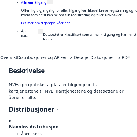
Allmenn tilgang
Offentlig tilgjengelig for alle. Tilgang kan likevel kreve registrering og
hvem som helst kan be om slik registrering og/eller API-nøkler.
Les mer om tilgangsnivåer her
Åpne
Datasettet er klassifisert som allmenn tilgang og har mins
data
lisens.
Oversikt
Distribusjoner og API-er
Detaljer
Diskusjoner
RDF
2
0
Beskrivelse
NVEs geografiske fagdata er tilgjengelig fra
karttjenestene til NVE. Karttjenestene og datasettene er
åpne for alle.
Distribusjoner
2
Navnløs distribusjon
Åpen lisens