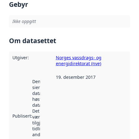
Gebyr
Ikke oppgitt
Om datasettet
Utgiver
:
Norges vassdrags- og
energidirektorat (nve)
19. desember 2017
Denne datoen
sier når
datasettet ble
høstet av
data.norge.no.
Det kan ha
Publisert
:
vært
tilgjengelig
tidligere
andre steder.