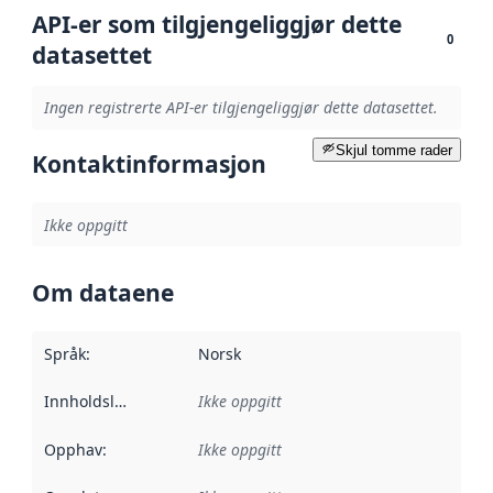
API-er som tilgjengeliggjør dette
0
datasettet
Ingen registrerte API-er tilgjengeliggjør dette datasettet.
Skjul tomme rader
Kontaktinformasjon
Ikke oppgitt
Om dataene
Språk
:
Norsk
Innholdsleverandører
Ikke oppgitt
:
Opphav
:
Ikke oppgitt