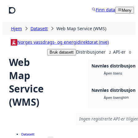
Hopp til hovedinnhold
Finn data
Meny
Hjem
Datasett
Web Map Service (WMS)
Norges vassdrags- og energidirektorat (nve)
Distribusjoner
API-er
Bruk datasett
2
0
Web
Navnløs distribusjon
Map
Åpen lisens
Service
Navnløs distribusjon
json
(WMS)
Åpen lisens
Ingen registrerte API-er tilgje
Datasett