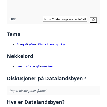
metadatakvalitet
her
URI:
Kopier
Tema
Energi
Miljø
Energi
Natur, klima og miljø
Nøkkelord
skred
kraftanlegg
flom
Kart
snø
Diskusjoner på Datalandsbyen
0
Ingen diskusjoner funnet
Hva er Datalandsbyen?