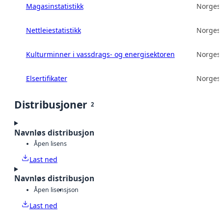
Magasinstatistikk
Norges
Nettleiestatistikk
Norges
Kulturminner i vassdrags- og energisektoren
Norges
Elsertifikater
Norges
Distribusjoner
2
Navnløs distribusjon
Åpen lisens
Last ned
Navnløs distribusjon
Åpen lisens
json
Last ned