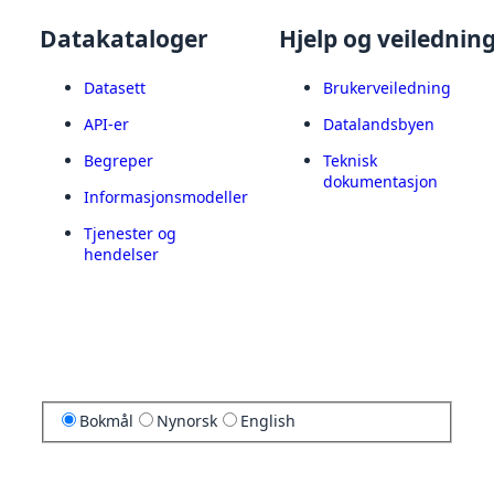
Datakataloger
Hjelp og veilednin
Datasett
Brukerveiledning
API-er
Datalandsbyen
Begreper
Teknisk
dokumentasjon
Informasjonsmodeller
Tjenester og
hendelser
Bokmål
Nynorsk
English