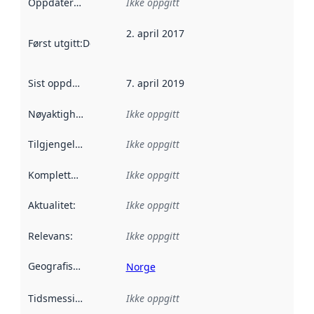
Oppdateringsfrekvens
Ikke oppgitt
:
2. april 2017
Først utgitt
:
Denne datoen sier når dataene i dette datasettet 
Sist oppdatert
:
7. april 2019
Nøyaktighet
:
Ikke oppgitt
Tilgjengelighet
:
Ikke oppgitt
Kompletthet
:
Ikke oppgitt
Aktualitet
:
Ikke oppgitt
Relevans
:
Ikke oppgitt
Geografisk avgrensning
:
Norge
Tidsmessig avgrensning
Ikke oppgitt
: