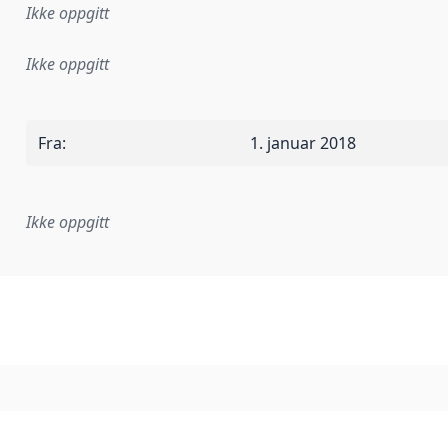
Ikke oppgitt
Ikke oppgitt
Fra
:
1. januar 2018
Ikke oppgitt
plementasjonsregel eller annen spesifikasjon, som ligger til