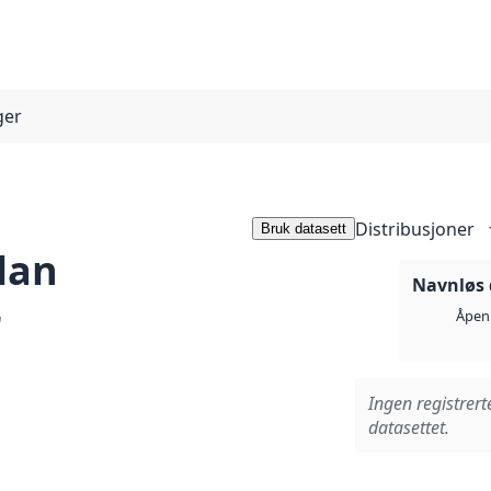
ger
Distribusjoner
Bruk datasett
lan
Navnløs 
r
Åpen 
Ingen registrert
datasettet.