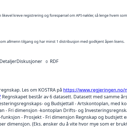
kan likevel kreve registrering og forespørsel om API-nøkler, så lenge hvem som
t som allmenn tilgang og har minst 1 distribusjon med godkjent åpen lisens.
Detaljer
Diskusjoner
RDF
0
regnskap. Les om KOSTRA på
https://www.regjeringen.no
/
Regnskapet består av 6 datasett. Datasett med samme års
nvesteringsregnskaps- og Budsjettall - Artskontoplan, med k
n - Fri dimensjon -kontoplan Drifts- og Investeringsregnska
funksjon - Prosjekt - Fri dimensjon Regnskap og budsjett er 
 per dimensjon. (Eks. ønsker du å vite hvor mye som er bruk