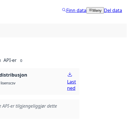
Finn data
Del data
Meny
API-er
1
0
distribusjon
Last
csv
lisens
ned
e API-er tilgjengeliggjør dette