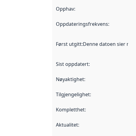
Opphav
:
Oppdateringsfrekvens
:
Først utgitt
:
Denne datoen sier når d
Sist oppdatert
:
Nøyaktighet
:
Tilgjengelighet
:
Kompletthet
:
Aktualitet
: