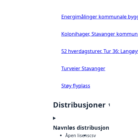
Energimålinger kommunale byg
Kolonihager, Stavanger kommun
52 hverdagsturer. Tur 36: Langø
Turveier Stavanger
Støy flyplass
Distribusjoner
1
Navnløs distribusjon
Åpen lisens
csv