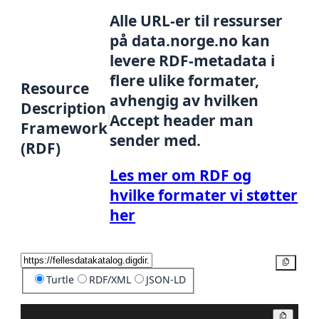
Alle URL-er til ressurser
på data.norge.no kan
levere RDF-metadata i
flere ulike formater,
Resource
avhengig av hvilken
Description
Accept header man
Framework
sender med.
(RDF)
Les mer om RDF og
hvilke formater vi støtter
her
Kopier
Turtle
RDF/XML
JSON-LD
Kopier