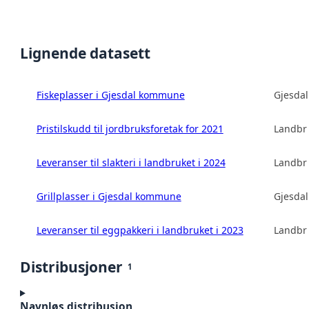
Lignende datasett
Fiskeplasser i Gjesdal kommune
Gjesda
Pristilskudd til jordbruksforetak for 2021
Landbru
Leveranser til slakteri i landbruket i 2024
Landbru
Grillplasser i Gjesdal kommune
Gjesda
Leveranser til eggpakkeri i landbruket i 2023
Landbru
Distribusjoner
1
Navnløs distribusjon