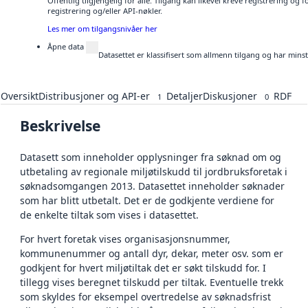
Offentlig tilgjengelig for alle. Tilgang kan likevel kreve registrering o
registrering og/eller API-nøkler.
Les mer om tilgangsnivåer her
Åpne data
Datasettet er klassifisert som allmenn tilgang og har mins
Oversikt
Distribusjoner og API-er
Detaljer
Diskusjoner
RDF
1
0
Beskrivelse
Datasett som inneholder opplysninger fra søknad om og
utbetaling av regionale miljøtilskudd til jordbruksforetak i
søknadsomgangen 2013. Datasettet inneholder søknader
som har blitt utbetalt. Det er de godkjente verdiene for
de enkelte tiltak som vises i datasettet.
For hvert foretak vises organisasjonsnummer,
kommunenummer og antall dyr, dekar, meter osv. som er
godkjent for hvert miljøtiltak det er søkt tilskudd for. I
tillegg vises beregnet tilskudd per tiltak. Eventuelle trekk
som skyldes for eksempel overtredelse av søknadsfrist