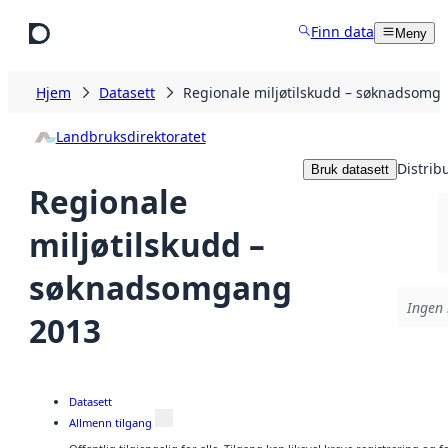
Hopp til hovedinnhold
Finn data
Meny
Hjem
Datasett
Regionale miljøtilskudd – søknadsomg
Landbruksdirektoratet
Distrib
Bruk datasett
Regionale
miljøtilskudd –
søknadsomgang
Ingen 
2013
Datasett
Allmenn tilgang