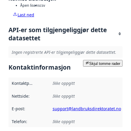
Åpen lisens
csv
Last ned
API-er som tilgjengeliggjør dette
0
datasettet
Ingen registrerte API-er tilgjengeliggjør dette datasettet.
Skjul tomme rader
Kontaktinformasjon
Kontaktpunkt
:
Ikke oppgitt
Nettside
:
Ikke oppgitt
E-post
:
support@landbruksdirektoratet.no
Telefon
:
Ikke oppgitt