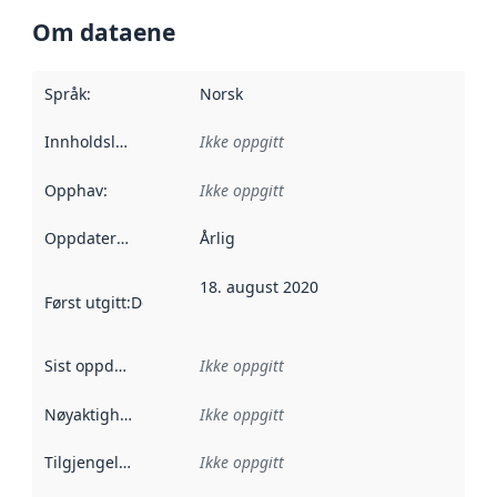
Om dataene
Språk
:
Norsk
Innholdsleverandører
Ikke oppgitt
:
Opphav
:
Ikke oppgitt
Oppdateringsfrekvens
Årlig
:
18. august 2020
Først utgitt
:
Denne datoen sier når dataene i dette datasettet 
Sist oppdatert
:
Ikke oppgitt
Nøyaktighet
:
Ikke oppgitt
Tilgjengelighet
:
Ikke oppgitt