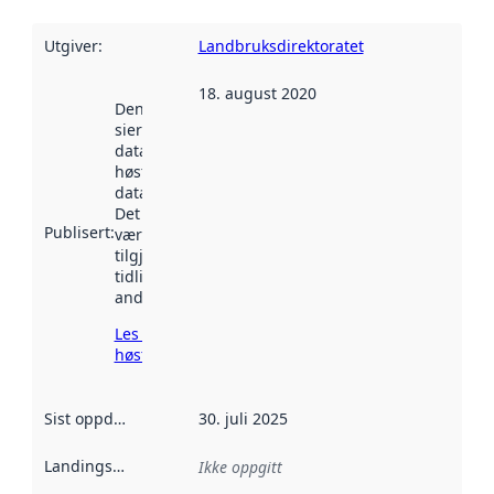
Utgiver
:
Landbruksdirektoratet
18. august 2020
Denne datoen
sier når
datasettet ble
høstet av
data.norge.no.
Det kan ha
Publisert
:
vært
tilgjengelig
tidligere
andre steder.
Les mer om
høsting her
Sist oppdatert
:
30. juli 2025
Landingsside
:
Ikke oppgitt