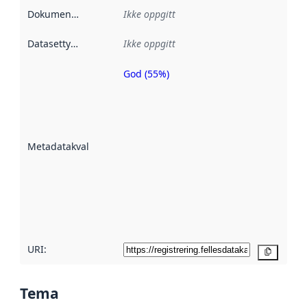
Dokumentasjon
:
Ikke oppgitt
Datasettype
:
Ikke oppgitt
God (55%)
Metadatakvalitet
er en indikator
på hvor godt
datasettene er
beskrevet ved
Metadatakvalitet
:
hjelp
avmetadata.
Les mer om
metadatakvalitet
her
URI:
Kopier
Tema