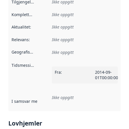
Tilgjengelighet
:
Ikke oppgitt
Kompletthet
:
Ikke oppgitt
Aktualitet
:
Ikke oppgitt
Relevans
:
Ikke oppgitt
Geografisk avgrensning
:
Ikke oppgitt
Tidsmessig avgrensning
:
Fra
:
2014-09-
01T00:00:00Z
Ikke oppgitt
I samsvar med
:
Referanse til en implementasjonsregel eller a
Lovhjemler