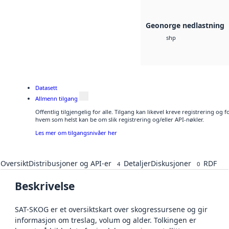
Geonorge nedlastning
shp
Datasett
Allmenn tilgang
Offentlig tilgjengelig for alle. Tilgang kan likevel kreve registrering og
hvem som helst kan be om slik registrering og/eller API-nøkler.
Les mer om tilgangsnivåer her
Oversikt
Distribusjoner og API-er
Detaljer
Diskusjoner
RDF
4
0
Beskrivelse
SAT-SKOG er et oversiktskart over skogressursene og gir
informasjon om treslag, volum og alder. Tolkingen er