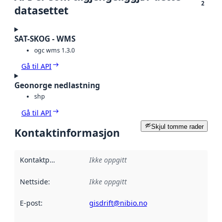
2
datasettet
SAT-SKOG - WMS
ogc wms 1.3.0
Gå til API
Geonorge nedlastning
shp
Gå til API
Skjul tomme rader
Kontaktinformasjon
Kontaktpunkt
:
Ikke oppgitt
Nettside
:
Ikke oppgitt
E-post
:
gisdrift@nibio.no