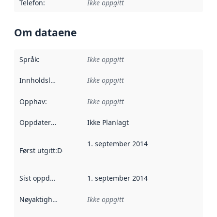
Telefon
:
Ikke oppgitt
Om dataene
Språk
:
Ikke oppgitt
Innholdsleverandører
Ikke oppgitt
:
Opphav
:
Ikke oppgitt
Oppdateringsfrekvens
Ikke Planlagt
:
1. september 2014
Først utgitt
:
Denne datoen sier når dataene i dette datasettet 
Sist oppdatert
:
1. september 2014
Nøyaktighet
:
Ikke oppgitt