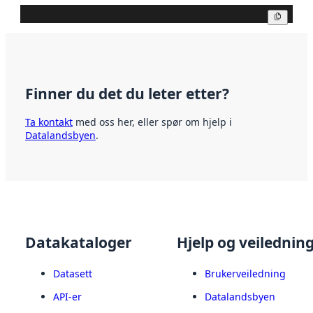
Kopier
Finner du det du leter etter?
Ta kontakt
med oss her, eller spør om hjelp i
Datalandsbyen
.
Datakataloger
Hjelp og veilednin
Datasett
Brukerveiledning
API-er
Datalandsbyen