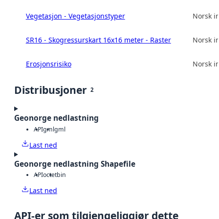
Vegetasjon - Vegetasjonstyper
Norsk in
SR16 - Skogressurskart 16x16 meter - Raster
Norsk in
Erosjonsrisiko
Norsk in
Distribusjoner
2
Geonorge nedlastning
API
gml
gml
Last ned
Geonorge nedlastning Shapefile
API
octet
bin
Last ned
API-er som tilgjengeliggjør dette