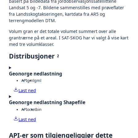
basert på bildedata fra jordobservasjonssatellittene
Landsat 5 og -7. Bildene sammenstilles med prøveflater
fra Landsskogtakseringen, kartdata fra AR5 og
terrengmodellen DTM.
Volum gran er det totale volumet summert over alle
grantrærne på et areal. I SAT-SKOG har vi valgt å vise kart
med tre volumklasser.
Distribusjoner
2
Geonorge nedlastning
API
gml
gml
Last ned
Geonorge nedlastning Shapefile
API
octet
bin
Last ned
API-er som tilgjengeliggjør dette