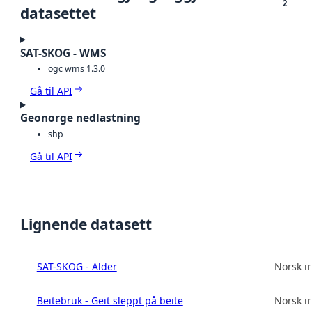
2
datasettet
SAT-SKOG - WMS
ogc wms 1.3.0
Gå til API
Geonorge nedlastning
shp
Gå til API
Lignende datasett
SAT-SKOG - Alder
Norsk in
Beitebruk - Geit sleppt på beite
Norsk in