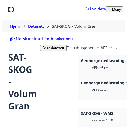
Hopp til hovedinnhold
Finn data
Meny
Hjem
Datasett
SAT-SKOG - Volum Gran
Norsk institutt for bioøkonomi
Distribusjoner
API-er
Bruk datasett
2
2
SAT-
Geonorge nedlastning
SKOG
gml
gml
API
-
Geonorge nedlastning S
octet
bin
Volum
API
Gran
SAT-SKOG - WMS
ogc wms 1.3.0