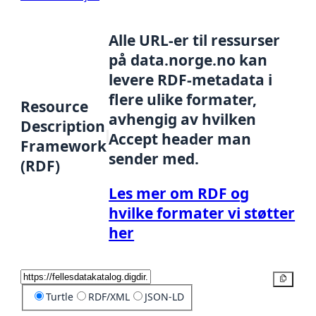
Alle URL-er til ressurser
på data.norge.no kan
levere RDF-metadata i
flere ulike formater,
Resource
avhengig av hvilken
Description
Accept header man
Framework
sender med.
(RDF)
Les mer om RDF og
hvilke formater vi støtter
her
Kopier
Turtle
RDF/XML
JSON-LD