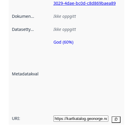
3029-4dae-bc0d-c8d869baea89
Dokumentasjon
:
Ikke oppgitt
Datasettype
:
Ikke oppgitt
God (60%)
Metadatakvalitet
er en indikator
på hvor godt
datasettene er
beskrevet ved
Metadatakvalitet
:
hjelp
avmetadata.
Les mer om
metadatakvalitet
her
URI:
Kopier