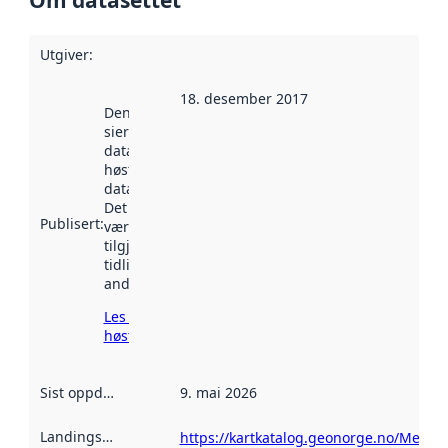
Utgiver
:
18. desember 2017
Denne datoen
sier når
datasettet ble
høstet av
data.norge.no.
Det kan ha
Publisert
:
vært
tilgjengelig
tidligere
andre steder.
Les mer om
høsting her
Sist oppdatert
:
9. mai 2026
Landingsside
:
https://kartkatalog.geonorge.no/Metad