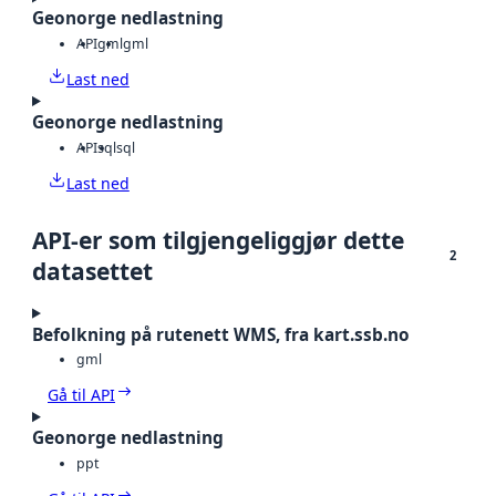
Geonorge nedlastning
API
gml
gml
Last ned
Geonorge nedlastning
API
sql
sql
Last ned
API-er som tilgjengeliggjør dette
2
datasettet
Befolkning på rutenett WMS, fra kart.ssb.no
gml
Gå til API
Geonorge nedlastning
ppt