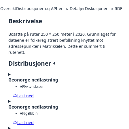
Oversikt
Distribusjoner og API-er
Detaljer
Diskusjoner
RDF
6
0
Beskrivelse
Bosatte på ruter 250 * 250 meter i 2020. Grunnlaget for
dataene er folkeregistrert befolkning knyttet mot
adressepunkter i Matrikkelen. Dette er summert til
rutenett.
Distribusjoner
4
Geonorge nedlastning
API
txt
vnd.sosi
Last ned
Geonorge nedlastning
API
gdb
bin
Last ned