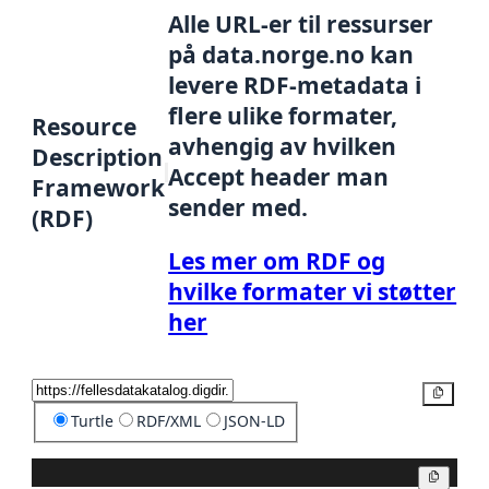
Alle URL-er til ressurser
på data.norge.no kan
levere RDF-metadata i
flere ulike formater,
Resource
avhengig av hvilken
Description
Accept header man
Framework
sender med.
(RDF)
Les mer om RDF og
hvilke formater vi støtter
her
Kopier
Turtle
RDF/XML
JSON-LD
Kopier