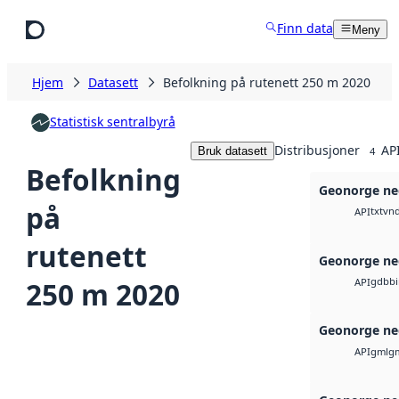
Hopp til hovedinnhold
Finn data
Meny
Hjem
Datasett
Befolkning på rutenett 250 m 2020
Statistisk sentralbyrå
Distribusjoner
API
Bruk datasett
4
Befolkning
Geonorge ne
på
txt
vnd
API
rutenett
Geonorge ne
gdb
b
250 m 2020
API
Geonorge ne
gml
g
API