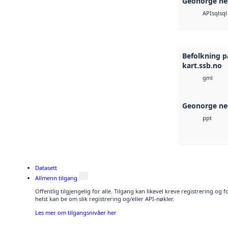
Geonorge ne
sql
sql
API
Befolkning p
kart.ssb.no
gml
Geonorge ne
ppt
Datasett
Allmenn tilgang
Offentlig tilgjengelig for alle. Tilgang kan likevel kreve registrering o
helst kan be om slik registrering og/eller API-nøkler.
Les mer om tilgangsnivåer her