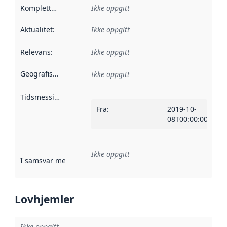
Kompletthet
:
Ikke oppgitt
Aktualitet
:
Ikke oppgitt
Relevans
:
Ikke oppgitt
Geografisk avgrensning
:
Ikke oppgitt
Tidsmessig avgrensning
:
Fra
:
2019-10-
08T00:00:00Z
Ikke oppgitt
I samsvar med
:
Referanse til en implementasjonsregel eller a
Lovhjemler
Ikke oppgitt