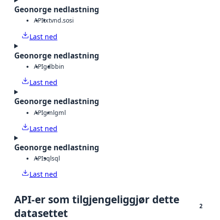
Geonorge nedlastning
API
txt
vnd.sosi
Last ned
Geonorge nedlastning
API
gdb
bin
Last ned
Geonorge nedlastning
API
gml
gml
Last ned
Geonorge nedlastning
API
sql
sql
Last ned
API-er som tilgjengeliggjør dette
2
datasettet