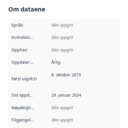
Om dataene
Språk
:
Ikke oppgitt
Innholdsleverandører
Ikke oppgitt
:
Opphav
:
Ikke oppgitt
Oppdateringsfrekvens
Årlig
:
8. oktober 2019
Først utgitt
:
Denne datoen sier når dataene i dette datasettet 
Sist oppdatert
:
29. januar 2024
Nøyaktighet
:
Ikke oppgitt
Tilgjengelighet
:
Ikke oppgitt