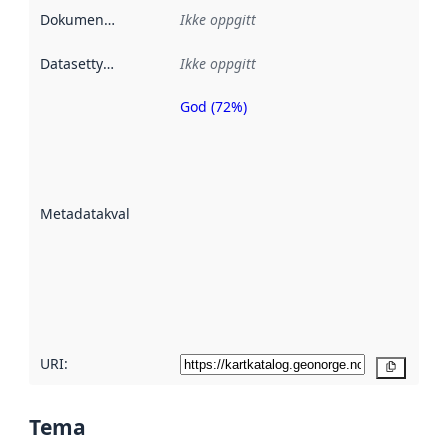
Dokumentasjon
:
Ikke oppgitt
Datasettype
:
Ikke oppgitt
God (72%)
Metadatakvalitet
er en indikator
på hvor godt
datasettene er
beskrevet ved
Metadatakvalitet
:
hjelp
avmetadata.
Les mer om
metadatakvalitet
her
URI:
Kopier
Tema