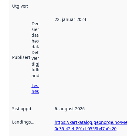
Utgiver
:
22. januar 2024
Denne datoen
sier når
datasettet ble
høstet av
data.norge.no.
Det kan ha
Publisert
:
vært
tilgjengelig
tidligere
andre steder.
Les mer om
høsting her
Sist oppdatert
:
6. august 2026
Landingsside
:
https://kartkatalog.geonorge.no/Metad
0c35-42ef-801d-0558b47a0c20