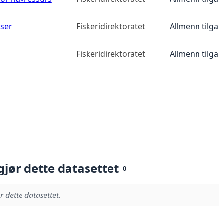
lser
Fiskeridirektoratet
Allmenn tilg
Fiskeridirektoratet
Allmenn tilg
gjør dette datasettet
0
r dette datasettet.