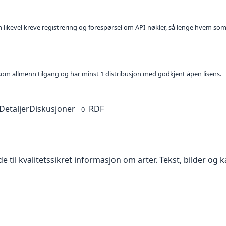
kan likevel kreve registrering og forespørsel om API-nøkler, så lenge hvem som
t som allmenn tilgang og har minst 1 distribusjon med godkjent åpen lisens.
Detaljer
Diskusjoner
RDF
0
 til kvalitetssikret informasjon om arter. Tekst, bilder og ka