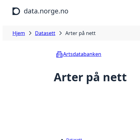
Hopp til hovedinnhold
data.norge.no
Hjem
Datasett
Arter på nett
Artsdatabanken
Arter på nett
Datasett