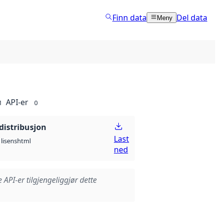
Finn data
Del data
Meny
API-er
1
0
distribusjon
Last
html
lisens
ned
e API-er tilgjengeliggjør dette