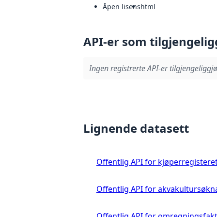
Åpen lisens
html
API-er som tilgjengelig
Ingen registrerte API-er tilgjengeliggjø
Lignende datasett
Offentlig API for kjøperregistere
Offentlig API for akvakultursøkn
Offentlig API for omregningsfak