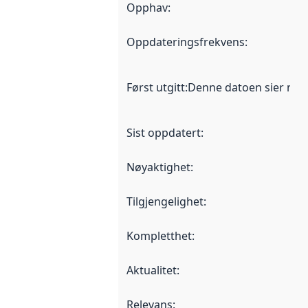
Opphav
:
Oppdateringsfrekvens
:
Først utgitt
:
Denne datoen sier når d
Sist oppdatert
:
Nøyaktighet
:
Tilgjengelighet
:
Kompletthet
:
Aktualitet
:
Relevans
: