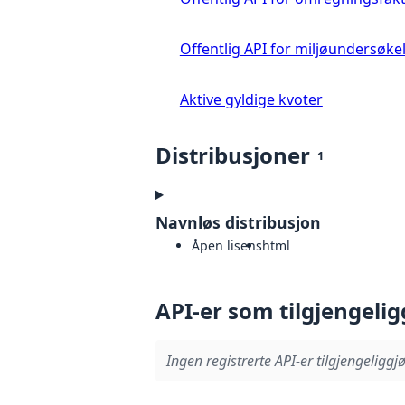
Offentlig API for miljøundersøke
Aktive gyldige kvoter
Distribusjoner
1
Navnløs distribusjon
Åpen lisens
html
API-er som tilgjengelig
Ingen registrerte API-er tilgjengeliggjø