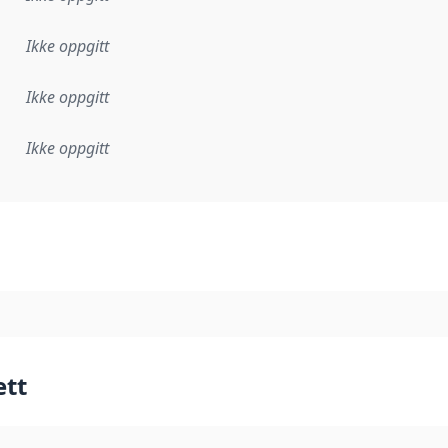
Ikke oppgitt
Ikke oppgitt
Ikke oppgitt
plementasjonsregel eller annen spesifikasjon, som ligger til
ett