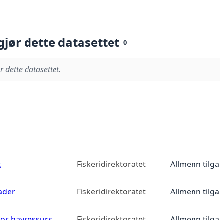
gjør dette datasettet
0
r dette datasettet.
t
Fiskeridirektoratet
Allmenn tilg
ader
Fiskeridirektoratet
Allmenn tilg
tor havressurs
Fiskeridirektoratet
Allmenn tilg