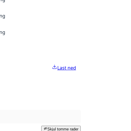
ang
ang
Last ned
Skjul tomme rader