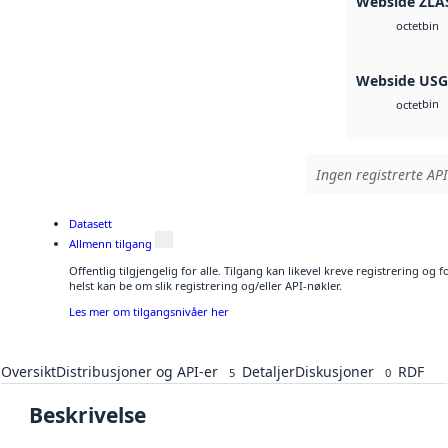
Webside ZLA
bin
octet
Webside US
bin
octet
Ingen registrerte API
Datasett
Allmenn tilgang
Offentlig tilgjengelig for alle. Tilgang kan likevel kreve registrering o
helst kan be om slik registrering og/eller API-nøkler.
Les mer om tilgangsnivåer her
Oversikt
Distribusjoner og API-er
Detaljer
Diskusjoner
RDF
5
0
Beskrivelse