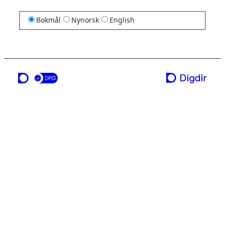
Bokmål
Nynorsk
English
en tjeneste fra