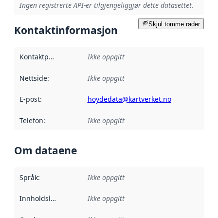
Ingen registrerte API-er tilgjengeliggjør dette datasettet.
Skjul tomme rader
Kontaktinformasjon
Kontaktpunkt
:
Ikke oppgitt
Nettside
:
Ikke oppgitt
E-post
:
hoydedata@kartverket.no
Telefon
:
Ikke oppgitt
Om dataene
Språk
:
Ikke oppgitt
Innholdsleverandører
Ikke oppgitt
: