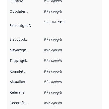
Opphav
:
Ikke oppgitt
Oppdateringsfrekvens
Ikke oppgitt
:
15. juni 2019
Først utgitt
:
Denne datoen sier når dataene i dette datasettet 
Sist oppdatert
:
Ikke oppgitt
Nøyaktighet
:
Ikke oppgitt
Tilgjengelighet
:
Ikke oppgitt
Kompletthet
:
Ikke oppgitt
Aktualitet
:
Ikke oppgitt
Relevans
:
Ikke oppgitt
Geografisk avgrensning
:
Ikke oppgitt