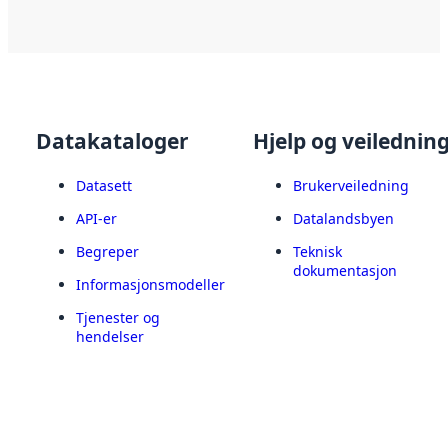
Datakataloger
Hjelp og veilednin
Datasett
Brukerveiledning
API-er
Datalandsbyen
Begreper
Teknisk
dokumentasjon
Informasjonsmodeller
Tjenester og
hendelser