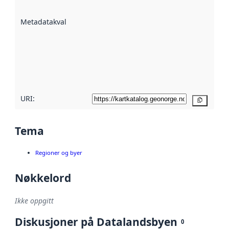
datasettene er
beskrevet ved
Metadatakvalitet
:
hjelp
avmetadata.
Les mer om
metadatakvalitet
her
URI:
Kopier
Tema
Regioner og byer
Nøkkelord
Ikke oppgitt
Diskusjoner på Datalandsbyen
0