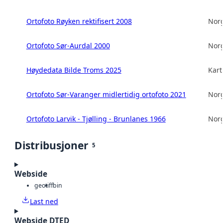
Ortofoto Røyken rektifisert 2008
Norg
Ortofoto Sør-Aurdal 2000
Norg
Høydedata Bilde Troms 2025
Kart
Ortofoto Sør-Varanger midlertidig ortofoto 2021
Norg
Ortofoto Larvik - Tjølling - Brunlanes 1966
Norg
Distribusjoner
5
Webside
geotiff
bin
Last ned
Webside DTED