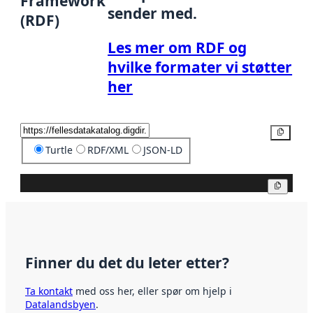
Framework
sender med.
(RDF)
Les mer om RDF og
hvilke formater vi støtter
her
Kopier
Turtle
RDF/XML
JSON-LD
Kopier
Finner du det du leter etter?
Ta kontakt
med oss her, eller spør om hjelp i
Datalandsbyen
.