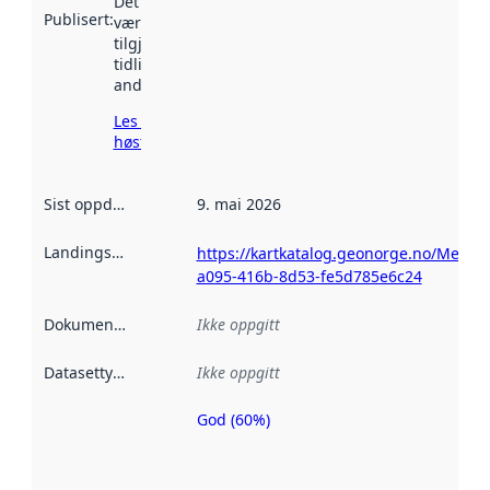
Det kan ha
Publisert
:
vært
tilgjengelig
tidligere
andre steder.
Les mer om
høsting her
Sist oppdatert
:
9. mai 2026
Landingsside
:
https://kartkatalog.geonorge.no/Metada
a095-416b-8d53-fe5d785e6c24
Dokumentasjon
:
Ikke oppgitt
Datasettype
:
Ikke oppgitt
God (60%)
Metadatakvalitet
er en indikator
på hvor godt