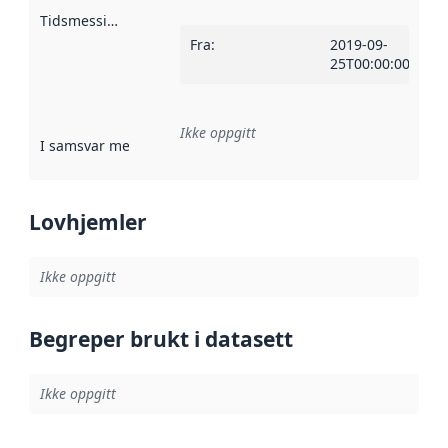
Tidsmessig avgrensning
:
Fra
:
2019-09-
25T00:00:00Z
Ikke oppgitt
I samsvar med
:
Referanse til en implementasjonsregel eller a
Lovhjemler
Ikke oppgitt
Begreper brukt i datasett
Ikke oppgitt