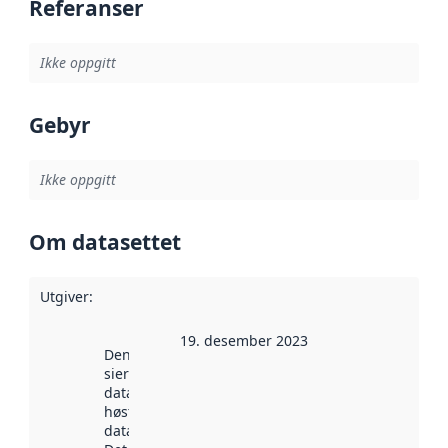
Referanser
Ikke oppgitt
Gebyr
Ikke oppgitt
Om datasettet
Utgiver
:
19. desember 2023
Denne datoen
sier når
datasettet ble
høstet av
data.norge.no.