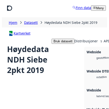
Hopp til hovedinnhold
Finn data
Meny
Hjem
Datasett
Høydedata NDH Siebe 2pkt 2019
Kartverket
Distribusjoner
API
Bruk datasett
5
Høydedata
Webside
NDH Siebe
bin
geotiff
2pkt 2019
Webside DTE
bin
octet
Webside
vnd.las
laz