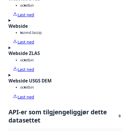
octet
bin
Last ned
Webside
laz
vnd.laszip
Last ned
Webside ZLAS
octet
bin
Last ned
Webside USGS DEM
octet
bin
Last ned
API-er som tilgjengeliggjør dette
0
datasettet