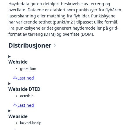
Høydedata gir en detaljert beskrivelse av terreng og
overflate. Dataene er etablert som punktskyer fra flybåren
laserskanning eller matching fra flybilder. Punktskyene
har varierende tetthet (punkt/m2 ) tilpasset ulike formål.
Fra punktskyene er det generert høydemodeller på grid-
format av terreng (DTM) og overflate (DOM).
Distribusjoner
5
Webside
geotiff
bin
Last ned
Webside DTED
octet
bin
Last ned
Webside
laz
vnd.laszip