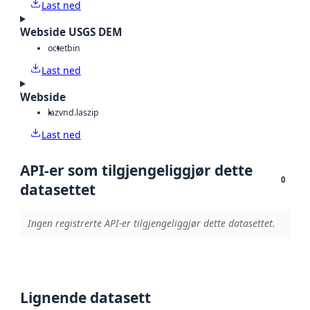
Last ned
Webside USGS DEM
octet
bin
Last ned
Webside
laz
vnd.laszip
Last ned
API-er som tilgjengeliggjør dette
0
datasettet
Ingen registrerte API-er tilgjengeliggjør dette datasettet.
Lignende datasett