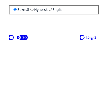
Bokmål
Nynorsk
English
en tjeneste fra