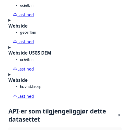
octet
bin
Last ned
Webside
geotiff
bin
Last ned
Webside USGS DEM
octet
bin
Last ned
Webside
laz
vnd.laszip
Last ned
API-er som tilgjengeliggjør dette
0
datasettet