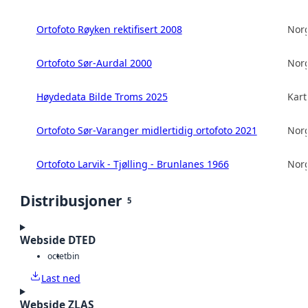
Ortofoto Røyken rektifisert 2008
Norg
Ortofoto Sør-Aurdal 2000
Norg
Høydedata Bilde Troms 2025
Kart
Ortofoto Sør-Varanger midlertidig ortofoto 2021
Norg
Ortofoto Larvik - Tjølling - Brunlanes 1966
Norg
Distribusjoner
5
Webside DTED
octet
bin
Last ned
Webside ZLAS