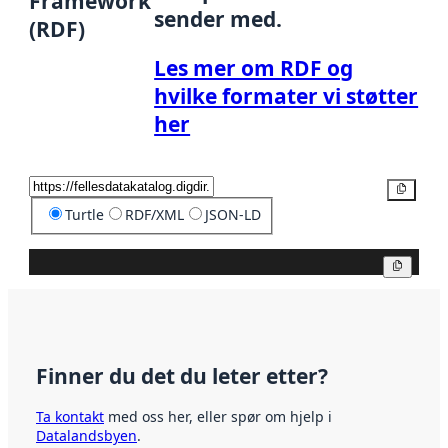
Framework
sender med.
(RDF)
Les mer om RDF og
hvilke formater vi støtter
her
Kopier
Turtle
RDF/XML
JSON-LD
Kopier
Finner du det du leter etter?
Ta kontakt
med oss her, eller spør om hjelp i
Datalandsbyen
.