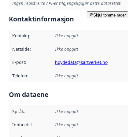
Ingen registrerte API-er tilgjengeliggjør dette datasettet.
Skjul tomme rader
Kontaktinformasjon
Kontaktpunkt
:
Ikke oppgitt
Nettside
:
Ikke oppgitt
E-post
:
hoydedata@kartverket.no
Telefon
:
Ikke oppgitt
Om dataene
Språk
:
Ikke oppgitt
Innholdsleverandører
Ikke oppgitt
: