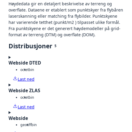
Høydedata gir en detaljert beskrivelse av terreng og
overflate. Dataene er etablert som punktskyer fra flybåren
laserskanning eller matching fra flybilder. Punktskyene
har varierende tetthet (punkt/m2 ) tilpasset ulike formål.
Fra punktskyene er det generert høydemodeller på grid-
format av terreng (DTM) og overflate (DOM).
Distribusjoner
5
Webside DTED
octet
bin
Last ned
Webside ZLAS
octet
bin
Last ned
Webside
geotiff
bin