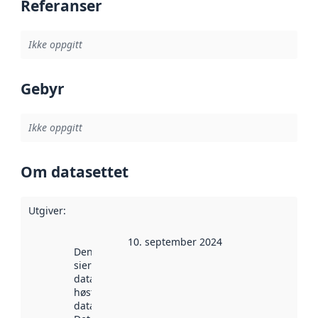
Referanser
Ikke oppgitt
Gebyr
Ikke oppgitt
Om datasettet
Utgiver
:
10. september 2024
Denne datoen
sier når
datasettet ble
høstet av
data.norge.no.