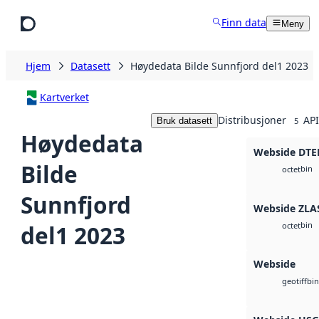
Hopp til hovedinnhold
Finn data
Meny
Hjem
Datasett
Høydedata Bilde Sunnfjord del1 2023
Kartverket
Distribusjoner
API
Bruk datasett
5
Høydedata
Webside DTE
Bilde
bin
octet
Sunnfjord
Webside ZLA
bin
del1 2023
octet
Webside
bin
geotiff