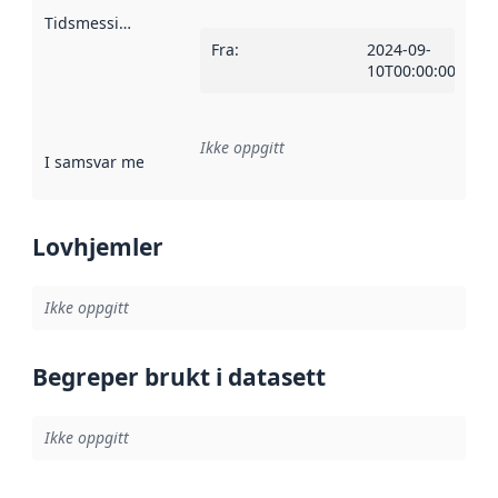
Tidsmessig avgrensning
:
Fra
:
2024-09-
10T00:00:00Z
Ikke oppgitt
I samsvar med
:
Referanse til en implementasjonsregel eller a
Lovhjemler
Ikke oppgitt
Begreper brukt i datasett
Ikke oppgitt