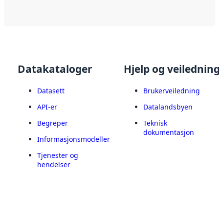
Datakataloger
Hjelp og veilednin
Datasett
Brukerveiledning
API-er
Datalandsbyen
Begreper
Teknisk
dokumentasjon
Informasjonsmodeller
Tjenester og
hendelser