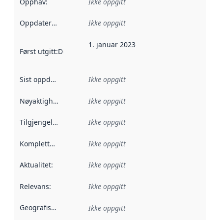
Opphav
:
Ikke oppgitt
Oppdateringsfrekvens
Ikke oppgitt
:
1. januar 2023
Først utgitt
:
Denne datoen sier når dataene i dette datasettet 
Sist oppdatert
:
Ikke oppgitt
Nøyaktighet
:
Ikke oppgitt
Tilgjengelighet
:
Ikke oppgitt
Kompletthet
:
Ikke oppgitt
Aktualitet
:
Ikke oppgitt
Relevans
:
Ikke oppgitt
Geografisk avgrensning
:
Ikke oppgitt