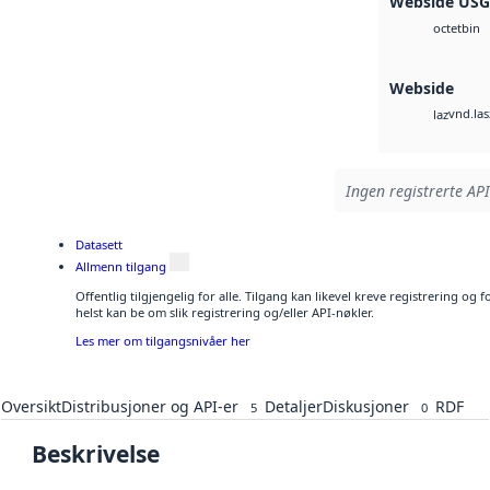
Webside US
bin
octet
Webside
vnd.las
laz
Ingen registrerte API
Datasett
Allmenn tilgang
Offentlig tilgjengelig for alle. Tilgang kan likevel kreve registrering o
helst kan be om slik registrering og/eller API-nøkler.
Les mer om tilgangsnivåer her
Oversikt
Distribusjoner og API-er
Detaljer
Diskusjoner
RDF
5
0
Beskrivelse