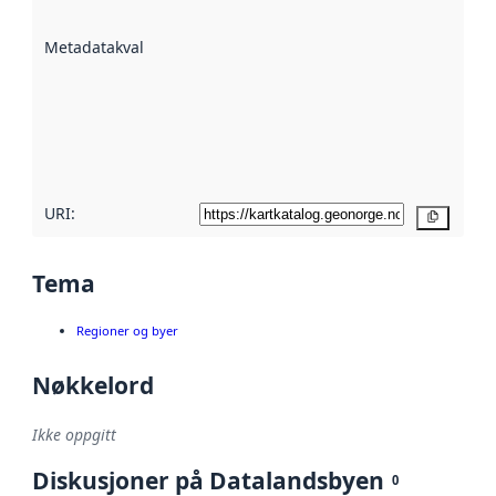
datasettene er
beskrevet ved
Metadatakvalitet
:
hjelp
avmetadata.
Les mer om
metadatakvalitet
her
URI:
Kopier
Tema
Regioner og byer
Nøkkelord
Ikke oppgitt
Diskusjoner på Datalandsbyen
0