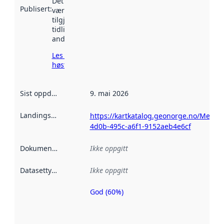
Det kan ha
Publisert
:
vært
tilgjengelig
tidligere
andre steder.
Les mer om
høsting her
Sist oppdatert
:
9. mai 2026
Landingsside
:
https://kartkatalog.geonorge.no/Metad
4d0b-495c-a6f1-9152aeb4e6cf
Dokumentasjon
:
Ikke oppgitt
Datasettype
:
Ikke oppgitt
God (60%)
Metadatakvalitet
er en indikator
på hvor godt