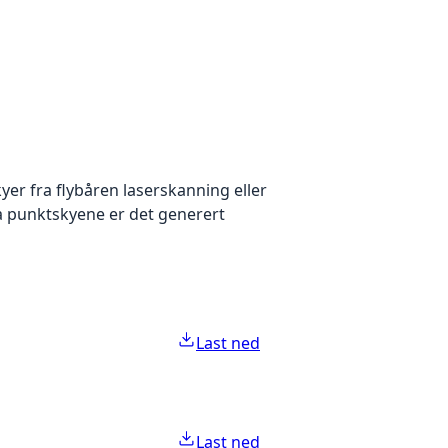
yer fra flybåren laserskanning eller
ra punktskyene er det generert
Last ned
Last ned