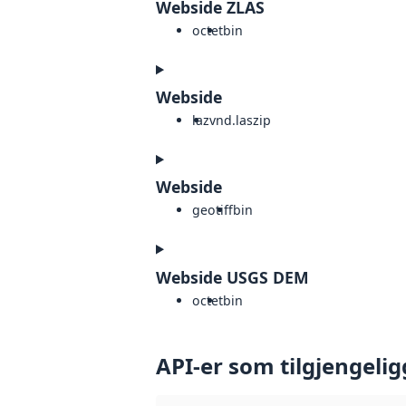
Webside ZLAS
octet
bin
Webside
laz
vnd.laszip
Webside
geotiff
bin
Webside USGS DEM
octet
bin
API-er som tilgjengelig