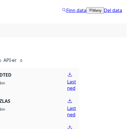
Finn data
Del data
Meny
API-er
5
0
 DTED
Last
bin
ned
ZLAS
Last
bin
ned