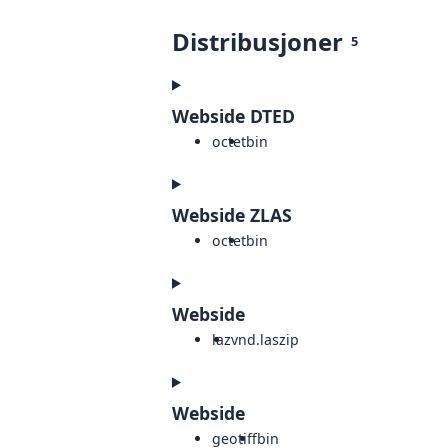
Distribusjoner
5
Webside DTED
octet
bin
Webside ZLAS
octet
bin
Webside
laz
vnd.laszip
Webside
geotiff
bin