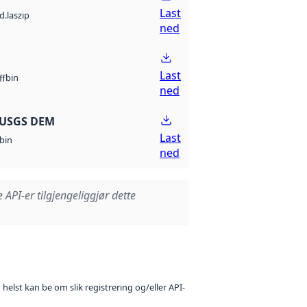
Last
d.laszip
ned
Last
bin
ff
ned
 USGS DEM
Last
bin
ned
e API-er tilgjengeliggjør dette
 helst kan be om slik registrering og/eller API-