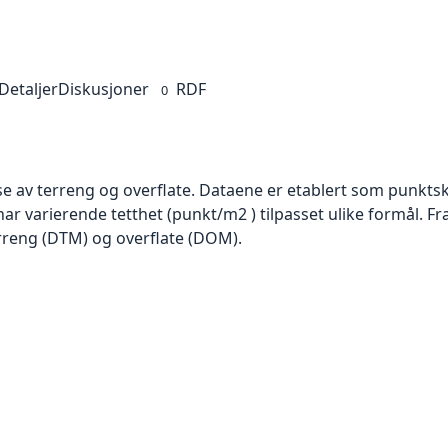
Detaljer
Diskusjoner
RDF
0
se av terreng og overflate. Dataene er etablert som punktsk
har varierende tetthet (punkt/m2 ) tilpasset ulike formål. F
rreng (DTM) og overflate (DOM).