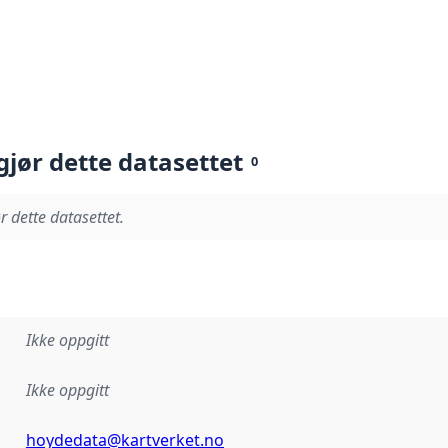
gjør dette datasettet
0
r dette datasettet.
Ikke oppgitt
Ikke oppgitt
hoydedata@kartverket.no