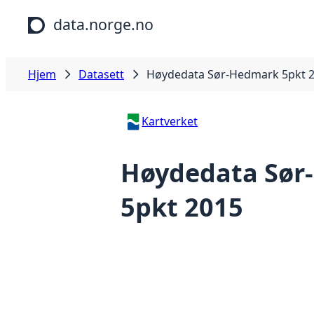
Hopp til hovedinnhold
data.norge.no
Hjem
Datasett
Høydedata Sør-Hedmark 5pkt 
Kartverket
Høydedata Sør
5pkt 2015