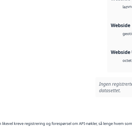
vn
laz
Webside
geoti
Webside
octet
Ingen registrert
datasettet.
kan likevel kreve registrering og forespørsel om API-nøkler, så lenge hvem som