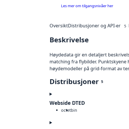
Les mer om tilgangsnivåer her
Oversikt
Distribusjoner og API-er
5
Beskrivelse
Høydedata gir en detaljert beskrivel
matching fra flybilder. Punktskyene 
høydemodeller på grid-format av te
Distribusjoner
5
Webside DTED
octet
bin