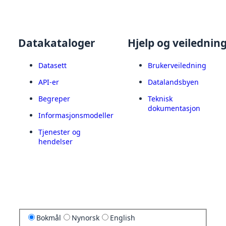
Datakataloger
Hjelp og veilednin
Datasett
Brukerveiledning
API-er
Datalandsbyen
Begreper
Teknisk
dokumentasjon
Informasjonsmodeller
Tjenester og
hendelser
Bokmål
Nynorsk
English