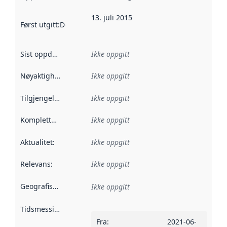
13. juli 2015
Først utgitt
:
Denne datoen sier når dataene i dette datasettet 
Sist oppdatert
:
Ikke oppgitt
Nøyaktighet
:
Ikke oppgitt
Tilgjengelighet
:
Ikke oppgitt
Kompletthet
:
Ikke oppgitt
Aktualitet
:
Ikke oppgitt
Relevans
:
Ikke oppgitt
Geografisk avgrensning
:
Ikke oppgitt
Tidsmessig avgrensning
:
Fra
:
2021-06-