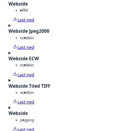
Webside
tiff
tif
Last ned
Webside Jpeg2000
octet
bin
Last ned
Webside ECW
octet
bin
Last ned
Webside Tiled TIFF
octet
bin
Last ned
Webside
png
png
Last ned