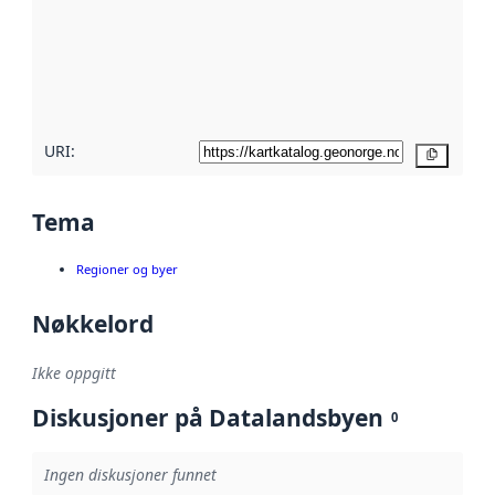
avmetadata.
Les mer om
metadatakvalitet
her
URI:
Kopier
Tema
Regioner og byer
Nøkkelord
Ikke oppgitt
Diskusjoner på Datalandsbyen
0
Ingen diskusjoner funnet