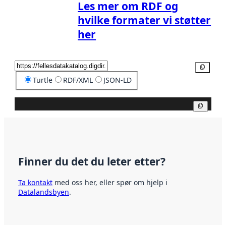
Les mer om RDF og
hvilke formater vi støtter
her
Kopier
Turtle
RDF/XML
JSON-LD
Kopier
Finner du det du leter etter?
Ta kontakt
med oss her, eller spør om hjelp i
Datalandsbyen
.