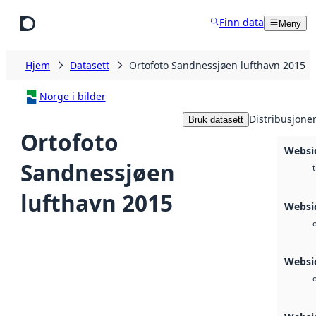
Hopp til hovedinnhold
Finn data
Meny
Hjem
Datasett
Ortofoto Sandnessjøen lufthavn 2015
Norge i bilder
Distribusjone
Bruk datasett
Ortofoto
Websi
Sandnessjøen
t
lufthavn 2015
Websi
Websi