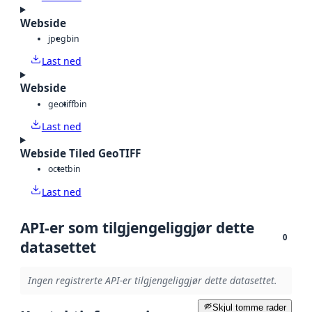
Webside
jpeg
bin
Last ned
Webside
geotiff
bin
Last ned
Webside Tiled GeoTIFF
octet
bin
Last ned
API-er som tilgjengeliggjør dette
0
datasettet
Ingen registrerte API-er tilgjengeliggjør dette datasettet.
Skjul tomme rader