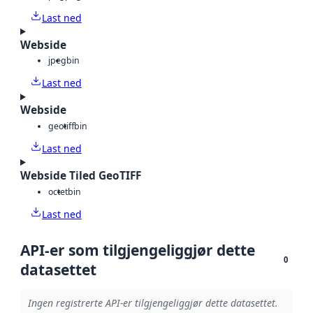
Last ned
Webside
jpeg
bin
Last ned
Webside
geotiff
bin
Last ned
Webside Tiled GeoTIFF
octet
bin
Last ned
API-er som tilgjengeliggjør dette
0
datasettet
Ingen registrerte API-er tilgjengeliggjør dette datasettet.