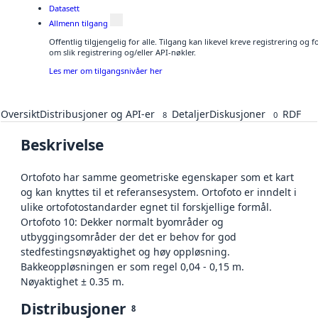
Datasett
Allmenn tilgang
Offentlig tilgjengelig for alle. Tilgang kan likevel kreve registrering o
om slik registrering og/eller API-nøkler.
Les mer om tilgangsnivåer her
Oversikt
Distribusjoner og API-er
Detaljer
Diskusjoner
RDF
8
0
Beskrivelse
Ortofoto har samme geometriske egenskaper som et kart
og kan knyttes til et referansesystem. Ortofoto er inndelt i
ulike ortofotostandarder egnet til forskjellige formål.
Ortofoto 10: Dekker normalt byområder og
utbyggingsområder der det er behov for god
stedfestingsnøyaktighet og høy oppløsning.
Bakkeoppløsningen er som regel 0,04 - 0,15 m.
Nøyaktighet ± 0.35 m.
Distribusjoner
8