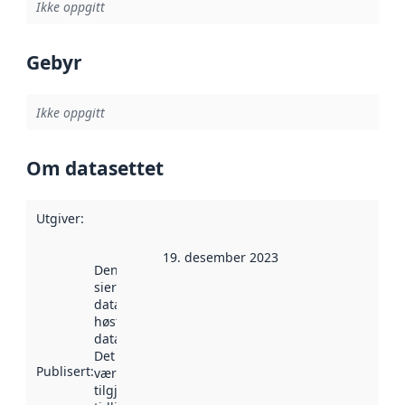
Ikke oppgitt
Gebyr
Ikke oppgitt
Om datasettet
Utgiver
:
19. desember 2023
Denne datoen
sier når
datasettet ble
høstet av
data.norge.no.
Det kan ha
Publisert
:
vært
tilgjengelig