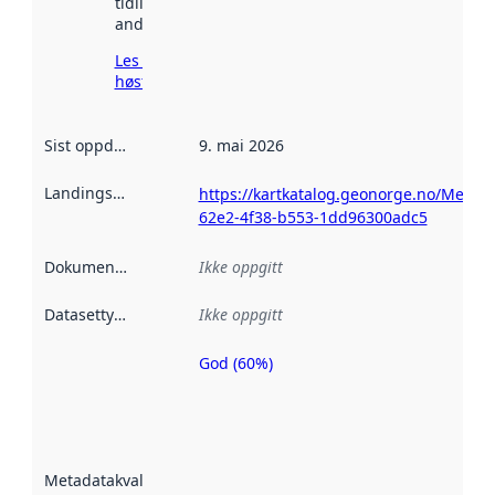
tidligere
andre steder.
Les mer om
høsting her
Sist oppdatert
:
9. mai 2026
Landingsside
:
https://kartkatalog.geonorge.no/Metad
62e2-4f38-b553-1dd96300adc5
Dokumentasjon
:
Ikke oppgitt
Datasettype
:
Ikke oppgitt
God (60%)
Metadatakvalitet
er en indikator
på hvor godt
datasettene er
beskrevet ved
Metadatakvalitet
:
hjelp