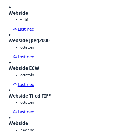
Webside
tiff
tif
Last ned
Webside Jpeg2000
octet
bin
Last ned
Webside ECW
octet
bin
Last ned
Webside Tiled TIFF
octet
bin
Last ned
Webside
png
png