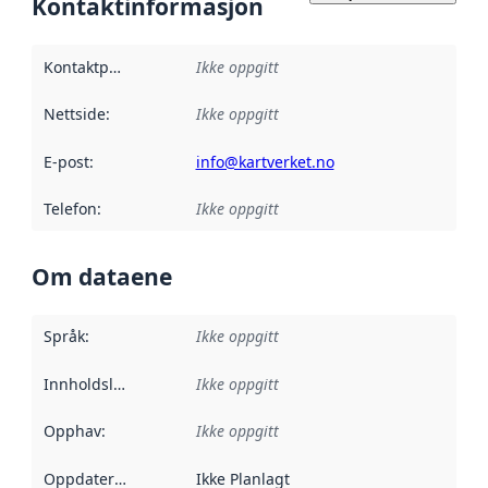
Kontaktinformasjon
Kontaktpunkt
:
Ikke oppgitt
Nettside
:
Ikke oppgitt
E-post
:
info@kartverket.no
Telefon
:
Ikke oppgitt
Om dataene
Språk
:
Ikke oppgitt
Innholdsleverandører
Ikke oppgitt
:
Opphav
:
Ikke oppgitt
Oppdateringsfrekvens
Ikke Planlagt
: